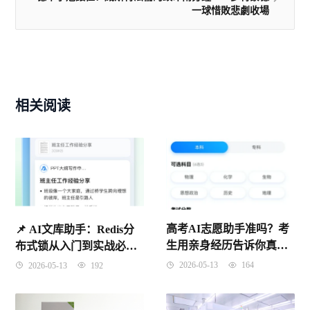
一球惜敗悲劇收場
相关阅读
高考AI志愿助手准吗？考
📌 ​AI文库助手：Redis分
生用亲身经历告诉你真实
布式锁从入门到实战必知
答案
要点
2026-05-13
164
2026-05-13
192