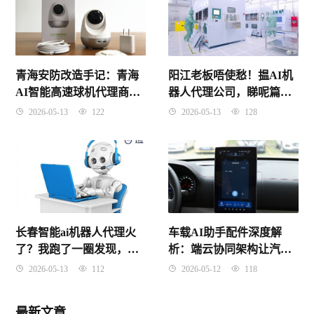
青海安防改造手记：青海
阳江老板唔使愁！揾AI机
AI智能高速球机代理商怎
器人代理公司，睇呢篇就
么找才不踩坑
够晒数！
2026-05-13
122
2026-05-13
128
长春智能ai机器人代理火
车载AI助手配件深度解
了？我跑了一圈发现，这
析：端云协同架构让汽车
事儿没你想的那么简单
“听懂人话”
2026-05-13
112
2026-05-12
118
最新文章