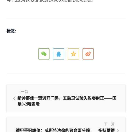
今已成为这支北伦敦球队必须面对的现实。
标签:
上一篇
新帅邵佳一遭遇开门黑，五后卫试验失败零射正——国
足0-2喀麦隆
下一篇
德甲爭冠讓位：威斯特法倫的致命兩分鐘——多特蒙德