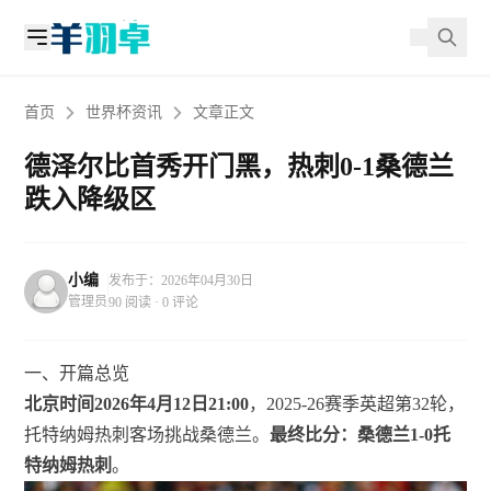
首页
世界杯资讯
文章正文
德泽尔比首秀开门黑，热刺0-1桑德兰
跌入降级区
小编
发布于：2026年04月30日
管理员
90 阅读 · 0 评论
一、开篇总览
北京时间2026年4月12日21:00
，2025-26赛季英超第32轮，
托特纳姆热刺客场挑战桑德兰。
最终比分：桑德兰1-0托
特纳姆热刺
。