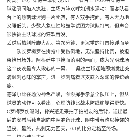
网窝。1-0，桑德兰取得领先！
看台上47010名桑德兰
球迷瞬间陷入疯狂，主场方阵欢呼如潮水涌动；而客队看
台上的热刺球迷则一片死寂，有人双手掩面，有人无力地
叉腰低头，少数人象征性地鼓掌试图为球队打气，但声音
很快被主队球迷的狂欢吞没。
丢球后热刺阵脚大乱。第78分钟，更沉重的打击接踵而至
——队长罗梅罗在拼抢中受伤倒地，无法坚持比赛，被担
架抬出场外。阿根廷中卫掩面落泪的画面，成为光明球场
这个夜晚最令人揪心的一幕。
桑德兰球迷随即爆发出充
满讽刺意味的掌声，进一步刺痛着这支跌入深渊的传统劲
旅。
德泽尔比在场边神色严峻，频频挥手示意全队压上，但从
球员的动作可以看出，心理防线比战术防线崩塌得更快。
C罗梅罗伤退时，孙兴慜走来拍了拍战友的后背，送出最
后的安慰后独自跑向中圈准备开球，眼中带着难以掩饰的
沮丧。最终，热刺无力回天，0-1的比分定格至终场。