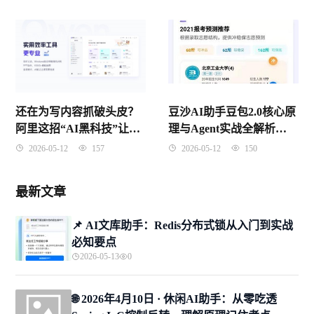
遭起
还在为写内容抓破头皮？
豆沙AI助手豆包2.0核心原
阿里这招“AI黑科技”让无
理与Agent实战全解析
数打工人惊掉了下巴
（2026年4月版）
2026-05-12
157
2026-05-12
150
最新文章
📌 ​AI文库助手：Redis分布式锁从入门到实战
必知要点
2026-05-13
0
🌐 2026年4月10日 · 休闲AI助手：从零吃透