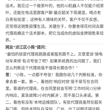
话术。我见过一个做茶叶的，他的AI机器人不仅能介绍茶
叶，还能在电话里跟客户聊‘最近韶关下雨潮湿，喝点老
白茶祛祛湿’，这种有人情味的关怀，客户不仅不反感，
还觉得这销售挺懂生活。关键在于，你要舍得花时间去跟
代理商磨这个话术脚本，把它当成你的虚拟金牌销售来培
养。”
网友“浈江区小陈”提问：
“最怕的就是代理商跑路或者服务跟不上。文章里说‘骑电
动车来修’有点夸张了吧？如果系统真的出问题了，我们
怎么判断这个代理商值不值得长期合作？”
答：
“小陈，一点都不夸张！我跟你说几个判断标准，你
拿去套一套。第一，看他的‘响应时效’是不是写在合同
里。靠谱的代理商，在合同里就会写明‘工作时间15分钟
内响应，紧急故障2小时内解决’，而不是口头承诺。第
二，看他有没有‘本地运维团队’。有些代理商虽然在韶关
有门面，但技术团队在深圳、广州，出了问题还得远程，