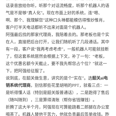
话录音放给你听，听那个对话流畅度，听那个机器人的语
气是不是够“真人化”。现在市面上好的系统，连“嗯、
啊、那个、我理解您”这种口头禅都能模仿得惟妙惟肖，
客户打半天电话都听不出来对面是个机器人。
阿强最后找的那家代理商，我陪着去的。那老板也是个实
在人，直接把后台打开，让我们随机听了几段通话。其中
有一段，客户说“我再考虑考虑”，一般机器人可能就挂断
了，但这套系统居然会根据上下文，补了一句：“老板，
这个优惠名额今天截止，要不我先帮您占个位？”就这一
下，把阿强给征服了。
说到底，在韶关做生意，讲究的是个“实在”。选
韶关ai电
销系统代理商
，别信那些花里胡哨的PPT，就看三点：一
是听得懂人话（特别是韶关版普通话），二是跑得了售后
（随叫随到），三是算得清账（帮你省钱赚钱）。
折腾了这大半个月，阿强现在可算能跷着二郎腿在办公室
喝茶了。机器人替他干苦力，他就负责最后签单收钱。昨