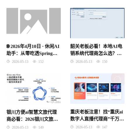
韶关老板必看！本地AI电
🌐 2026年4月10日 · 休闲AI
销系统代理商怎么选？别
助手：从零吃透Spring
再被“假智能”割韭菜了！
IoC控制反转，理解原理
2026-05-13
150
2026-05-13
152
记住考点
重庆老板注意！找“重庆ai
银川方便ai智慧文旅代理
数字人直播代理商”千万别
商必看：2026银川文旅数
只看价格，这3个坑踩了要
字化红利到底怎么抓？
2026-05-13
147
2026-05-13
149