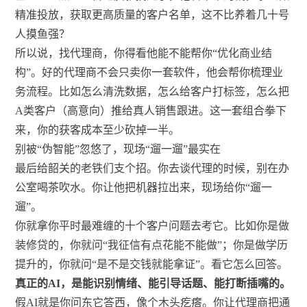
精准投放，获取更高质量的客户名单，这不比养着几十号
人摸鱼强？
所以说，找代理商，你得看他能不能帮你“优化商业结
构”。好的代理商不会只卖你一套软件，他会帮你梳理业
务流程。比如怎么清洗数据，怎么给客户打标签，怎么把
A类客户（高意向）推给真人销售跟进。这一套组合拳下
来，你的获客成本至少砍掉一半。
别被“伪智能”忽悠了，现场“遛一遛”最实在
最后给韶关的老铁们支个招。你去谈代理的时候，别在办
公室喝茶吹水。你让他把机器拉出来，现场给你“遛一
遛”。
你就拿你平时最难缠的十个客户问题去考它。比如你是做
装修贷的，你就问“我征信有点花能不能做”；你是做学历
提升的，你就问“是不是交钱就能拿证”。看它怎么回答。
真正的AI，是能识别情绪、能引导话题、能打断插嘴的。
假AI就是你问东它答西，像个木头疙瘩。你让代理商把通