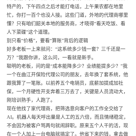
特产的，下午四点之后才能打电话，上午果农都在地里
忙，你打一百个也没人接。这些门道，外地的代理商哪里
懂？只有咱们韶关本地的服务商，才晓得“看天吃饭、看
人下菜碟”这个道理。
别只看“价格”，要看“算账”背后的逻辑
好多老板一上来就问：“这系统多少钱一套？三千还是一
万？”我跟你讲，这么问，一看就是新手。
聪明的老板，问的是“成本能降多少？业绩能提多少？”我
一个在曲江开保险代理公司的朋友，去年换了套系统，他
跟我算了一笔账。以前养五个电销员，底薪加提成加社
保，一个月硬性开支奔着三万去了，关键是人员流动大，
刚培训熟手，人跑了。
现在他找了家代理商，把筛选意向客户的工作全交给了
AI。机器人每天呼出量是人工的五六倍，而且情绪稳定，
不会因为被客户骂两句就闹辞职。原来五个人干的活，现
在一个人加上一台电脑就搞定了。他省下来的钱，拿去做