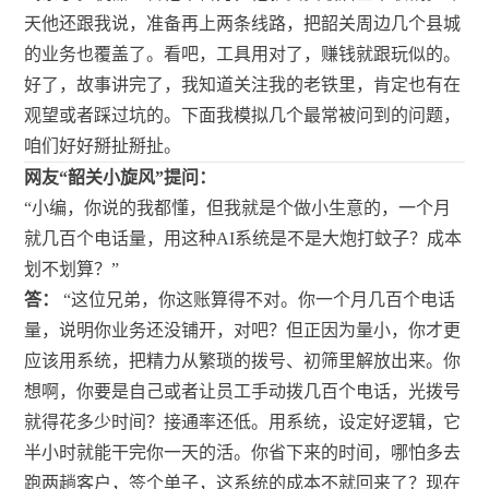
天他还跟我说，准备再上两条线路，把韶关周边几个县城
的业务也覆盖了。看吧，工具用对了，赚钱就跟玩似的。
好了，故事讲完了，我知道关注我的老铁里，肯定也有在
观望或者踩过坑的。下面我模拟几个最常被问到的问题，
咱们好好掰扯掰扯。
网友“韶关小旋风”提问：
“小编，你说的我都懂，但我就是个做小生意的，一个月
就几百个电话量，用这种AI系统是不是大炮打蚊子？成本
划不划算？”
答：
“这位兄弟，你这账算得不对。你一个月几百个电话
量，说明你业务还没铺开，对吧？但正因为量小，你才更
应该用系统，把精力从繁琐的拨号、初筛里解放出来。你
想啊，你要是自己或者让员工手动拨几百个电话，光拨号
就得花多少时间？接通率还低。用系统，设定好逻辑，它
半小时就能干完你一天的活。你省下来的时间，哪怕多去
跑两趟客户，签个单子，这系统的成本不就回来了？现在