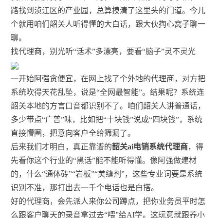
路找到浈江区的产业园，总算摸清了这里头的门道。今儿
个就用咱们韶关人听得懂的大白话，跟大伙掏心窝子聊一
聊。
找代理商，别光听“话术”多漂亮，要看“脑子”灵不灵光
一开始阿强贪便宜，在网上找了个外地的代理商，对方把
系统吹得天花乱坠，说是“全网最智能”。结果呢？系统连
韶关本地的方言口音都识别不了。咱们韶关人讲普通话，
多少带点“广普”味，比如把“十块钱”说成“四块钱”，系统
直接懵圈，把意向客户全给筛漏了。
后来我们才明白，真正靠谱的
韶关ai电销系统代理商
，得
先看你这个行业的“黑话”能不能听得懂。像阿强做建材
的，什么“通体砖”“岩板”“美缝剂”，这些专业词要是系统
识别不准，那打出去一千个电话也是白搭。
好的代理商，会先派人来你公司蹲点，把你业务员平时怎
么跟客户聊天的录音拿过去“喂”给AI学。这玩意就跟养小