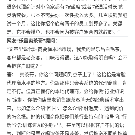
很多代理商针对小商家都有‘按坐席’或者‘按通话时长’的
灵活套餐，根本不需要你一次性投入太多。几百块钱就能
试一个月，这比你招个底薪两千的员工划算多了。关键
是，它不会摸鱼，也不会因为被客户骂两句就辞职。”
网友“乐昌卖茶哥”提问：
“文章里说代理商要懂本地市场，我卖的是乐昌白毛茶，
客户都是老茶客，口味刁得很。这AI能聊得明白吗？会不
会把客户聊跑？”
答：
“卖茶哥，你这个问题问到点子上了！这恰恰是考验
代理商水平的地方。你跟那种只会卖系统的代理商聊，肯
定不行。但真正懂行的本地代理商，会给你做‘行业知识
库’定制。你把你店里老销售跟茶客聊天的经典话术拿出
来，比如怎么介绍‘回甘’、怎么介绍‘耐泡度’、遇到问价
的怎么报。好的代理商能把你们茶行业特有的‘暗号’和‘行
话’全部训练进AI的模型里。甚至可以根据客户不同的语
气，判断他是喜欢喝浓茶还是淡茶，然后推送不同的推荐