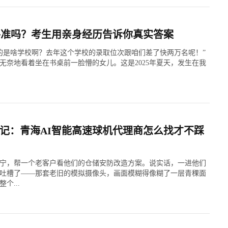
手准吗？考生用亲身经历告诉你真实答案
荐的是啥学校啊？去年这个学校的录取位次跟咱们差了快两万名呢！”
无奈地看着坐在书桌前一脸懵的女儿。这是2025年夏天，发生在我
记：青海AI智能高速球机代理商怎么找才不踩
宁，帮一个老客户看他们的仓储安防改造方案。说实话，一进他们
吐槽了——那套老旧的模拟摄像头，画面模糊得像糊了一层青稞面
个...