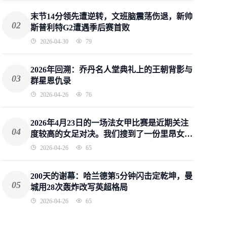
末节14分领先遭逆转，文班脑震荡伤退，新帅
02
斯普利特G2遭遇季后赛首败
2026-04-30
79
2026年回溯：乔丹名人堂典礼上的王朝背影与
03
群星恩仇录
2026-04-26
76
2026年4月23日的一场法女甲比赛是近期关注
04
度较高的女足对决。我们搜到了一份里昂女足
4-0大胜第戎女足的完整战报，以下是我围绕
2026-04-26
65
这场比赛写的一篇符合要求的体育号文章。
200天的谢幕：哈兰德第5分钟闪击定乾坤，曼
05
城用28次轰炸改写英超格局
2026-04-26
65