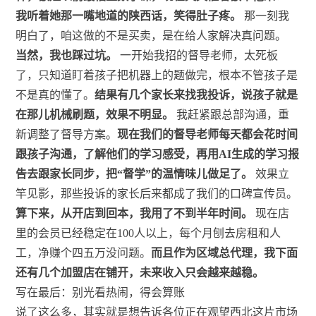
我听着她那一嘴地道的陕西话，笑得肚子疼。
那一刻我
明白了，咱这做的不是买卖，是在给人家解决真问题。
当然，我也踩过坑。
一开始我招的督导老师，太死板
了，只知道盯着孩子把机器上的题做完，根本不管孩子是
不是真的懂了。
结果有几个家长来找我投诉，说孩子就是
在那儿机械刷题，效果不明显。
我赶紧跟总部沟通，重
新调整了督导方案。
现在我们的督导老师每天都会花时间
跟孩子沟通，了解他们的学习感受，再用AI生成的学习报
告去跟家长同步，把“督学”的温情味儿做足了。
效果立
竿见影，那些投诉的家长后来都成了我们的口碑宣传员。
算下来，从开店到回本，我用了不到半年时间。
现在店
里的会员已经稳定在100人以上，每个月刨去房租和人
工，净赚个四五万没问题。
而且作为区域总代理，我下面
还有几个加盟店在铺开，未来收入只会越来越稳。
写在最后：别光看热闹，得会算账
说了这么多，其实就是想告诉各位正在观望西北这片市场