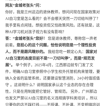
网友“金城老张头”问：
你好，我是兰州这边的退休教师，想问问现在国家政策对
AI自习室是怎么看的？会不会哪天突然一刀切给叫停了？
我手里有点闲钱，想投资但又怕政策风险。还有就是，这
种AI学习机对孩子视力有没有影响？
答：“金城老张头”您好！
您是退休教师，尊称您一声老
前辈。
您担心的这个问题，恰恰说明您是一个理性投资
人，而不是跟风瞎炒的。
我给您吃一颗定心丸：
国家对
AI自习室的态度目前不是“一刀切叫停”，而是“规范发
展”。
举个例子，2025年4月，江西那边就专门发了文
件，明确AI自习室参照中小学生校外托管机构来管理，要
纳入全省的监管系统，还要建设智慧消防，24小时值班值
守
。这说明什么？说明国家承认这个业态的存在合理
性，只是在用制度把它管好、管规范。 另外，广州那边
也发文严禁以AI自习室的名义违规搞学科类培训
。所以
只要你的店不踩红线——不授课、不补课、不变相搞培训