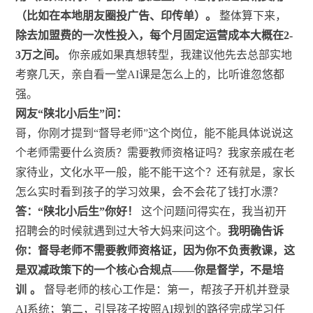
（比如在本地朋友圈投广告、印传单）。
整体算下来，
除去加盟费的一次性投入，每个月固定运营成本大概在2-
3万之间。
你亲戚如果真想转型，我建议他先去总部实地
考察几天，亲自看一堂AI课是怎么上的，比听谁忽悠都
强。
网友“陕北小后生”问：
哥，你刚才提到“督导老师”这个岗位，能不能具体说说这
个老师需要什么资质？需要教师资格证吗？我家亲戚在老
家待业，文化水平一般，能不能干这个？还有就是，家长
怎么实时看到孩子的学习效果，会不会花了钱打水漂？
答：“陕北小后生”你好！
这个问题问得实在，我当初开
招聘会的时候就遇到过大爷大妈来问这个。
我明确告诉
你：督导老师不需要教师资格证，因为你不负责教课，这
是双减政策下的一个核心合规点——你是督学，不是培
训
。
督导老师的核心工作是：第一，帮孩子开机并登录
AI系统；第二，引导孩子按照AI规划的路径完成学习任