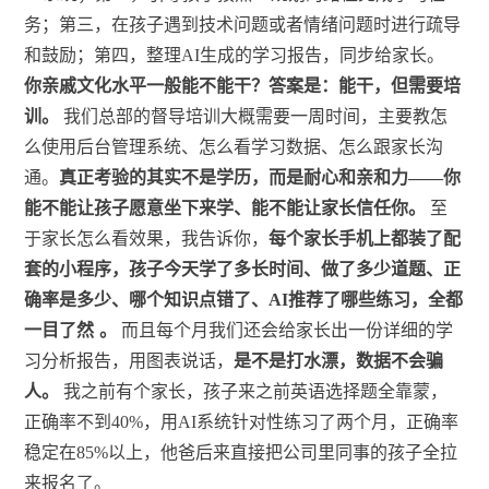
务；第三，在孩子遇到技术问题或者情绪问题时进行疏导
和鼓励；第四，整理AI生成的学习报告，同步给家长。
你亲戚文化水平一般能不能干？答案是：能干，但需要培
训。
我们总部的督导培训大概需要一周时间，主要教怎
么使用后台管理系统、怎么看学习数据、怎么跟家长沟
通。
真正考验的其实不是学历，而是耐心和亲和力——你
能不能让孩子愿意坐下来学、能不能让家长信任你。
至
于家长怎么看效果，我告诉你，
每个家长手机上都装了配
套的小程序，孩子今天学了多长时间、做了多少道题、正
确率是多少、哪个知识点错了、AI推荐了哪些练习，全都
一目了然
。
而且每个月我们还会给家长出一份详细的学
习分析报告，用图表说话，
是不是打水漂，数据不会骗
人。
我之前有个家长，孩子来之前英语选择题全靠蒙，
正确率不到40%，用AI系统针对性练习了两个月，正确率
稳定在85%以上，他爸后来直接把公司里同事的孩子全拉
来报名了。