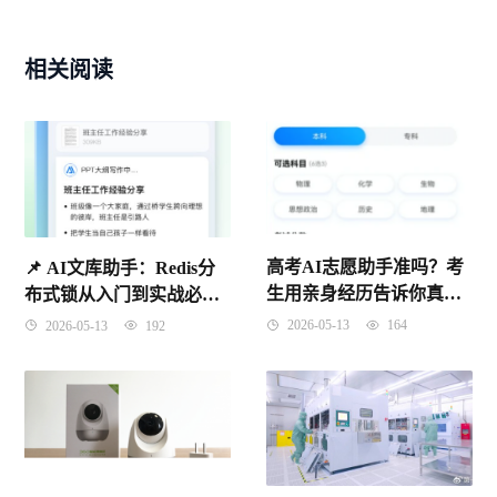
相关阅读
高考AI志愿助手准吗？考
📌 ​AI文库助手：Redis分
生用亲身经历告诉你真实
布式锁从入门到实战必知
答案
要点
2026-05-13
164
2026-05-13
192