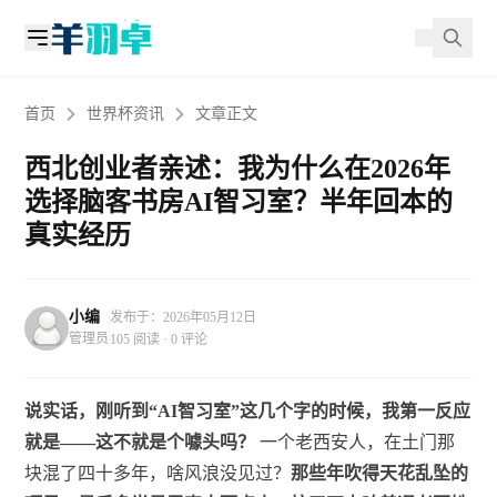
首页
世界杯资讯
文章正文
西北创业者亲述：我为什么在2026年
选择脑客书房AI智习室？半年回本的
真实经历
小编
发布于：2026年05月12日
管理员
105 阅读 · 0 评论
说实话，刚听到“AI智习室”这几个字的时候，我第一反应
就是——这不就是个噱头吗？
一个老西安人，在土门那
块混了四十多年，啥风浪没见过？
那些年吹得天花乱坠的