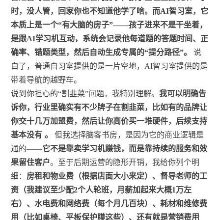
时，没人管，回家你也不知道他学了啥。而AI智习室，它
本质上是一个“有大脑的房子”——孩子进来不是干坐着，
是跟AI学习机互动，系统会记录他每道题的答题时间、正
确率、错题类型，然后自动生成专属的“提分路径”。
说
白了，普通自习室提供的是一片空地，AI智习室提供的是
带着导航的越野车。
说到你担心的“割韭菜”问题，我特别理解。
我可以明确告
诉你，行业里确实有不少牌子在割韭菜，比如有的品牌让
你交十几万加盟费，然后让你高价买一堆硬件，后续支持
基本没有
。
但我选择脑客书房，是因为它的商业逻辑是
通的——
它不是靠卖学习机赚钱，而是靠持续的服务和效
果留住客户
。至于后期运营的隐形开销，我给你列个明
细：
房租和物业费（根据店面大小来定）、督导老师的工
资（我建议至少配2个人轮班，月薪加起来大概1万左
右）、水电费和网络费（每个月几百块）、耗材和维修费
用（比如桌椅、平板保护膜这些）、还有就是营销费用