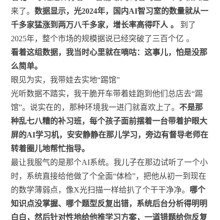
来了。
数据显示，光2024年，国内AI智习室的数量就从一
千多家猛涨到两万八千多家，增长率高得吓人
。
到了
2025年，整个市场的规模据说已经突破了三百个亿
。
看着这组数据，我当时心里就在嘀咕：这事儿，怕是没那
么简单。
眼见为实，我带娃去实地“踢馆”
光听数据不踏实，我干脆开车带着娃跑到他们总店去“踢
馆”。说实在的，那种环境我一进门就喜欢上了。
不是那
种乱七八糟的补习班，每个孩子面前摆着一台带着护眼大
屏的AI学习机，安安静静在那儿学习，旁边有督导老师在
转着圈儿地帮忙指导。
最让我服气的是那个AI系统。我儿子在那边试听了一个小
时，系统直接给他做了个全面“体检”，把他从初一到现在
的数学薄弱点，像X光扫描一样给扒了个干干净净。
哪个
知识点没掌握、哪个题型反复出错，系统后台分析得明明
白白，然后针对性地给他推学习方案，一道错题给你反复