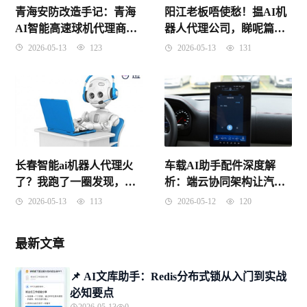
青海安防改造手记：青海
阳江老板唔使愁！揾AI机
AI智能高速球机代理商怎
器人代理公司，睇呢篇就
么找才不踩坑
够晒数！
2026-05-13
123
2026-05-13
131
长春智能ai机器人代理火
车载AI助手配件深度解
了？我跑了一圈发现，这
析：端云协同架构让汽车
事儿没你想的那么简单
“听懂人话”
2026-05-13
113
2026-05-12
120
最新文章
📌 ​AI文库助手：Redis分布式锁从入门到实战
必知要点