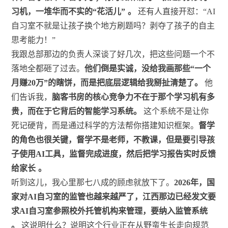
习机，一堆华而不实的“花活儿”
。
还有人直接开怼：“AI
自习室不就是让孩子换个地方刷题吗？剥夺了孩子的自主
思考能力！”
我跟总部那边的负责人深谈了好几次，把这些问题一个不
落地全都砸了过去。
他们倒是实诚，没给我画那些“一个
月赚20万”的瞎饼，而是把底层逻辑给我掰扯清楚了。
他
们告诉我，
脑客书房的核心竞争力不在于那个学习机有多
贵，而在于它背后的智能学习系统。
这个系统不是让你
死记硬背，而是通过科学的方法帮你搭建知识框架。
督学
的角色也很关键，督学不是老师，不教课，但是要引导孩
子使用AI工具，监督完成进度，然后把学习报告实时反馈
给家长
。
听到这儿，我心里那七八成的顾虑就放下了。
2026年，国
家对AI自习室的监管也越来越严了，江西那边已经发文要
求AI自习室参照校外托管机构来管理，要纳入监管系统
。
这说明什么？说明这个行业正在从野蛮生长走向规范