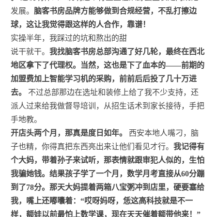
发展。
脑客书房品牌方能够做到合规经营，不乱打擦边
球，这让我觉得跟这样的人合作，靠谱！
实操半年，我踩过的坑和熬出的甜
说干就干。
我找脑客书房总部沟通了好几轮，最终在西北
地区拿下了代理权。当然，这也是下了血本的——前期的
加盟费加上智能学习机的采购，前前后后投了几十万进
去。
不过总部那边在选址和装修上给了我不少支持，还
派人过来给我做督导培训，从招生话术到家长接待，手把
手地教。
开店头两个月，那真是度日如年。
西安本地人嘴刁，脑
子也精，你得真把东西亮出来让他们看见才行。
我记得有
个大妈，带着孙子来试听，那表情就跟审犯人似的，生怕
我骗她钱。结果孩子学了一个月，数学月考直接从60分蹦
到了78分。那天大妈提着两箱八宝粥冲到店里，硬要塞给
我，嘴上还嘟囔着：“哎呀妈呀，恁这高科技就是不一
样，额娃以前最怕上数学课，现在天天催着额带他来！”