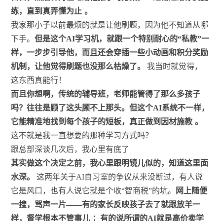
练，直到真弄懂为止
。
我家那小子以前最烦的就是让他刷题，因为他不知道从哪
下手。
但是这个AI学习机，就跟一个特别耐心的“私教”一
样，一步步引导他，而且还会穿插一些小动画和积分奖励
机制，让他觉得刷题也没那么枯燥了。
我当时就觉得，
这东西真能行！
而且你想啊，传统的辅导班，老师能管得了那么多孩子
吗？往往是顾了这头顾不上那头。但这个AI系统不一样，
它能精准地找到每个孩子的短板，真正做到因材施教
。
这不就是我一直想要的那种学习方式吗？
跟总部深谈几次后，我心里有底了
其实做这个决定之前，我心里跟明镜儿似的，知道这里面
水深。
这两年关于AI自习室的争议从来没断过，有人说
它是风口，也有人说它就是个收“智商税”的坑。
网上随便
一搜，骂声一片——有的家长反映孩子去了就跟放羊一
样，督学根本不管事儿
；有的说所谓的AI就是高价卖学