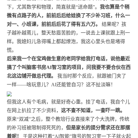
下，尤其数学和物理，简直就是“送命题”。
我也算是个稍
微有点路子的人，前前后后给娃换了不少补习班，什么一
对一、小班课，前前后后花了得有五六万。
结果呢？孩
子越补越蔫儿，整天愁眉苦脸的，一说去上课就跟上刑一
样。我媳妇儿急得嘴上都起燎泡，我这心里头也是堵得
慌。
后来我一个在宝鸡做生意的老同学给我打电话，说他最近
搞了个叫脑客书房AI智习室的项目，问我要不要合伙在西
北这边铺开做总代理。
我当时那个反应，就跟被门夹了
一样——啥玩意儿？AI还能管自习？这不扯淡嘛！
但我这人有个毛病，就是好奇心重。挂了电话，我自个儿
在网上扒拉了不少资料，
这不查不知道，一查吓一跳。
原来“双减”之后，整个教培行业直接来了个大洗牌，传统
的补习班被限制得死死的，
但是家长的提分需求还在那摆
着呢！
于是这种打着“AI智能”旗号的智习室一下子就火起