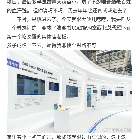
项目，最后多半是雷声大雨点小，坑了不少咱普通老百姓
的血汗钱。
但你说巧不巧，我去年年底还真就栽进去了
——不对，是跳进去了。今天就跟大伙儿唠唠，我是咋从
一个看热闹的，变成了
脑客书房AI智习室西北总代理
下面
第一个吃螃蟹的实体店老板。
孩子成绩上不去，逼得我非换个思路不可
家里有个上初三的娃，那成绩就跟过山车似的，忽上忽