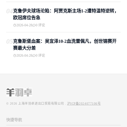
04
克鲁伊夫球场沦陷：阿贾克斯主场1-2遭特温特逆转，
欧冠席位告急
2026-04-28
0 评论
05
克鲁斯堡血案：吴宜泽10-2血洗雷佩凡，创世锦赛开
赛最大分差
2026-04-28
0 评论
© 2026
上海羊羽卓进出口贸易有限公司
.
沪ICP备2024077106号
快捷导航