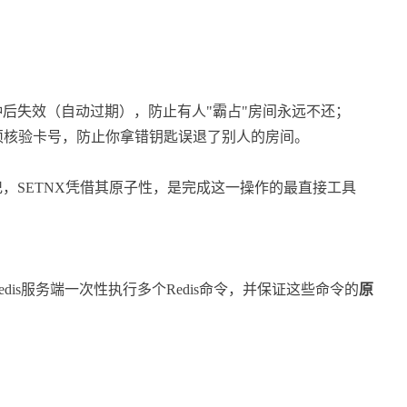
；
钟后失效（自动过期），防止有人"霸占"房间永远不还；
须核验卡号，防止你拿错钥匙误退了别人的房间。
，SETNX凭借其原子性，是完成这一操作的最直接工具
edis服务端一次性执行多个Redis命令，并保证这些命令的
原