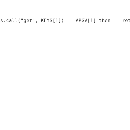
ll("get", KEYS[1]) == ARGV[1] then    retur