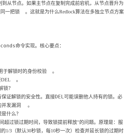
复制到从节点。如果主节点在复制完成前宕机，从节点晋升为
有同一把锁
。这就是为什么Redlock算法在多独立节点方案
econds
命令实现。核心要点：
，用于解锁时的身份校验
。
DEL
。
解锁？
DEL
有保证解锁的安全性。直接
可能误删他人持有的锁。必
时的并发漏洞
。
原理是什么？
执行时间超过锁过期时间，导致锁提前释放"的问题。原理是：服
1/3（默认30秒锁，每10秒一次）检查并延长锁的过期时