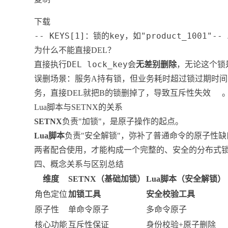
下载
-- KEYS[1]：锁的key，如"product_1001"-- A
为什么不能直接DEL？
DEL lock_key
直接执行
会
无差别删除
，无论这个锁
误删场景：服务A持有锁，但业务耗时超过锁过期时间
务，直接DEL就把B的锁删掉了，导致互斥性失效
Lua脚本与SETNX的关系
SETNX
负责"加锁"，是原子操作的起点。
Lua脚本
负责"安全解锁"，弥补了普通命令的原子性缺
两者配合使用，才能构成一个完整的、安全的分布式
四、概念关系与区别总结
维度
SETNX（基础加锁）
Lua脚本（安全解锁）
角色定位
加锁工具
安全校验工具
原子性
单命令原子
多命令原子
核心功能
互斥性保证
身份校验+原子删除