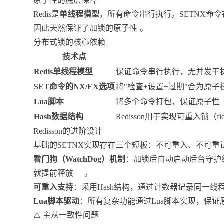
原子性的底层保障
Redis是
单线程模型
，所有命令串行执行。SETNX命令
因此天然保证了加锁的原子性
。
分布式锁的核心依赖
技术点
Redis单线程模型
保证命令串行执行，无并发干
SET命令的NX/EX选项
将"检查+设置+过期"合为原子
Lua脚本
将多个命令打包，保证原子性
Hash数据结构
Redisson用于实现可重入锁（f
Redisson的进阶设计
基础的SETNX实现存在三个短板：不可重入、不可重试
看门狗（WatchDog）机制
：加锁后自动启动后台守护
就提前释放
。
可重入支持
：采用Hash结构，通过计数器记录同一
Lua脚本驱动
：所有复杂功能通过Lua脚本实现，保证
⚠️ 主从一致性问题