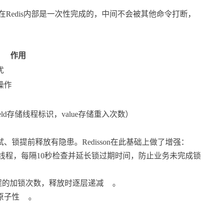
在Redis内部是一次性完成的，中间不会被其他命令打断，
作用
扰
操作
ield存储线程标识，value存储重入次数）
、锁提前释放有隐患。Redisson在此基础上做了增强：
线程，每隔10秒检查并延长锁过期时间，防止业务未完成锁
线程的加锁次数，释放时逐层递减
。
原子性
。