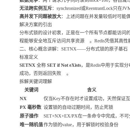
数据竞争
：两个请求几乎同时读到stock=100，各自
无法跨实例互斥
：synchronized或Reentrant
高并发下问题被放大
：上述问题在并发量较低时可能
解决方案的引出
分布式锁的设计初衷，正是在一个所有节点都能访问
程能够安全地互斥访问共享资源
。Redis凭借其
二、核心概念讲解：SETNX——分布式锁的原子基石
标准定义
SETNX
全称
SET if Not eXists
，是Redis中用于实
成功，否则返回失败
。
拆解关键词理解
关键词
含义
NX
仅当Key不存在时才设置成功，天然保证
PX 毫秒数
设置锁的自动过期时间，防止死锁
原子操作
SET+NX+EX/PX在一条命令中完成，不
唯一随机值
作为锁的value，用于解锁时校验身份