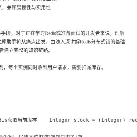
试要点，兼顾易懂性与实用性
段。对于正在学习Redis或准备面试的开发者来说，理解
文库助手
将从痛点出发，由浅入深讲解Redis分布式锁的基础
助读者建立完整的知识链路。
例，每个实例同时收到用户请求，需要扣减库存。
dis获取当前库存    Integer stock = (Integer) redi