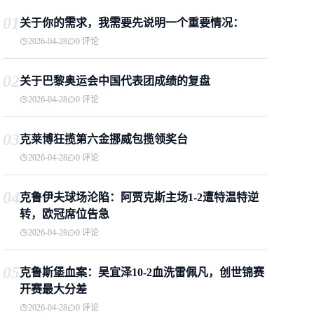
01
关于你的需求，我需要先说明一个重要情况：
2026-04-28
0 评论
02
关于巴黎奥运会中国代表团成绩的复盘
2026-04-28
0 评论
03
克莱博狂揽第六金挪威包揽领奖台
2026-04-28
0 评论
04
克鲁伊夫球场沦陷：阿贾克斯主场1-2遭特温特逆
转，欧冠席位告急
2026-04-28
0 评论
05
克鲁斯堡血案：吴宜泽10-2血洗雷佩凡，创世锦赛
开赛最大分差
2026-04-28
0 评论