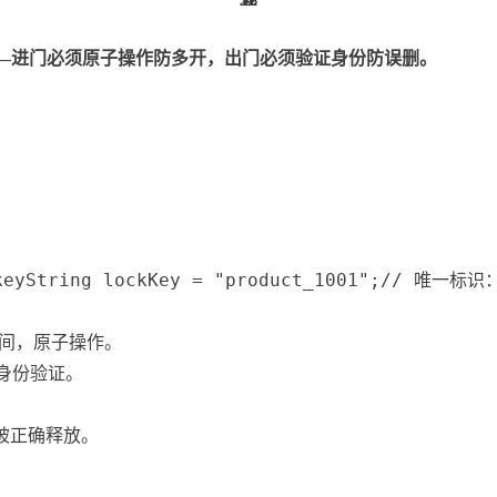
门"——进门必须原子操作防多开，出门必须验证身份防误删。
eyString lockKey = "product_1001";// 唯一标识：UU
时间，原子操作。
身份验证。
被正确释放。