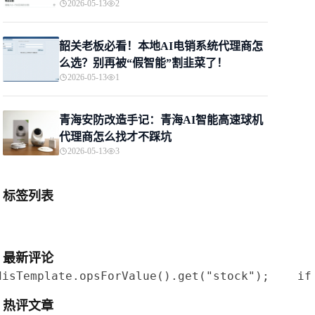
2026-05-13
2
韶关老板必看！本地AI电销系统代理商怎
么选？别再被“假智能”割韭菜了！
2026-05-13
1
青海安防改造手记：青海AI智能高速球机
代理商怎么找才不踩坑
2026-05-13
3
标签列表
最新评论
sTemplate.opsForValue().get("stock");    if 
热评文章