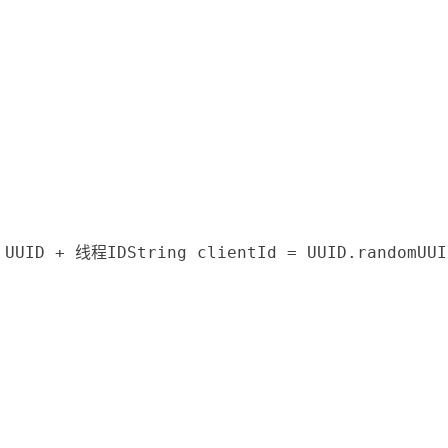
ID + 线程IDString clientId = UUID.randomUUID()