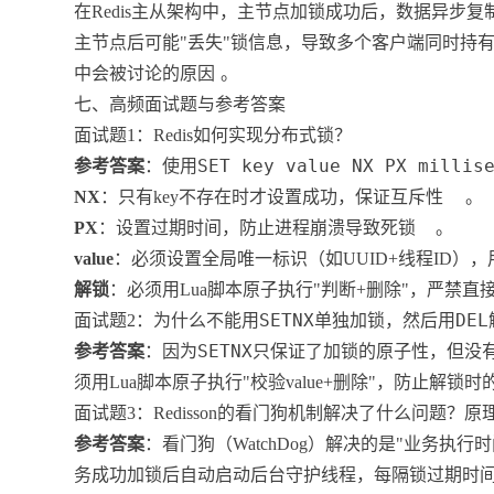
在Redis主从架构中，主节点加锁成功后，数据异步
主节点后可能"丢失"锁信息，导致多个客户端同时持
中会被讨论的原因
。
七、高频面试题与参考答案
面试题1：Redis如何实现分布式锁？
SET key value NX PX millis
参考答案
：使用
NX
：只有key不存在时才设置成功，保证互斥性
。
PX
：设置过期时间，防止进程崩溃导致死锁
。
value
：必须设置全局唯一标识（如UUID+线程ID）
解锁
：必须用Lua脚本原子执行"判断+删除"，严禁直接
SETNX
DEL
面试题2：为什么不能用
单独加锁，然后用
SETNX
参考答案
：因为
只保证了加锁的原子性，但没
须用Lua脚本原子执行"校验value+删除"，防止解锁
面试题3：Redisson的看门狗机制解决了什么问题？
参考答案
：看门狗（WatchDog）解决的是"业务
务成功加锁后自动启动后台守护线程，每隔锁过期时间的