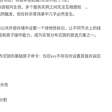
减1后写回，导致本该扣减2次却只扣了1次。
Lock只在JVM进程内生效，多个服务实例之间无法互相感知
。
偶然触发，但在秒杀等场景中几乎必然发生。
的公共外部存储中设置一个排他性标记，让不同节点上的线
高性能和原子操作能力，成为实现分布式锁的首选方案之一。
现分布式锁的基础原子命令：仅在key不存在时设置其值并返回
互斥性
可分割