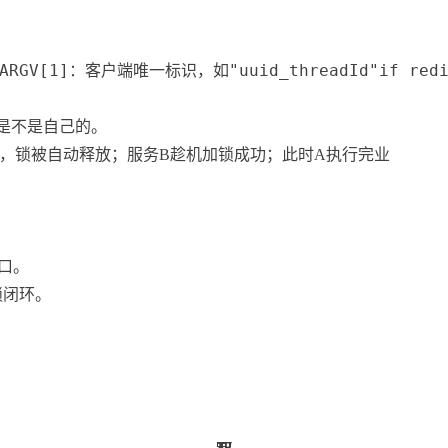
RGV[1]：客户端唯一标识，如"uuid_threadId"if redis.ca
是不是自己的。
，锁被自动释放；服务B趁机加锁成功；此时A执行完业
。
口。
锁闭环。
18
52
37
18
52
37
52
52
52
28
5
5
5
5
5
5
5
5
5
5
6
5
5