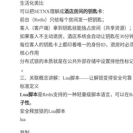
生活化类比
可以把SETNX理解成
酒店房间的钥匙卡
：
前台（Redis）只给每个房间发一把钥匙；
客人（客户端）拿到钥匙就能独占房间（共享资源）
如果客人不主动退房，酒店系统会自动让钥匙在30分
每位客人的钥匙卡上都印着唯一的身份ID，退房时必
核心作用
分布式锁的本质就是在公共外部存储中设置排他性标记
。
三、关联概念讲解：Lua脚本——让解锁变得安全可靠
标准定义
Lua脚本
是Redis支持的一种轻量级脚本语言，可以在R
子性
。
安全释放锁的Lua脚本
lua
复制