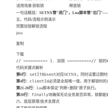
适用场景
获取锁
释放锁
一句话概括：
SETNX管"进门"，Lua脚本管"出
五、代码/流程示例演示
完整加锁解锁流程
java
复制
下载
// ========== 1. 加锁 ==========// 锁的k
代码关键点解析
setIfAbsent
第6行
：
对应SETNX，同时设置过期
clientId
第4行
：
必须是全局唯一值，用于解锁时的
第21-26行
：Lua脚本保证"判断+删除"原子执行。
finally
第20行
：
块确保无论业务是否异常，锁都能
六、底层原理/技术支撑点