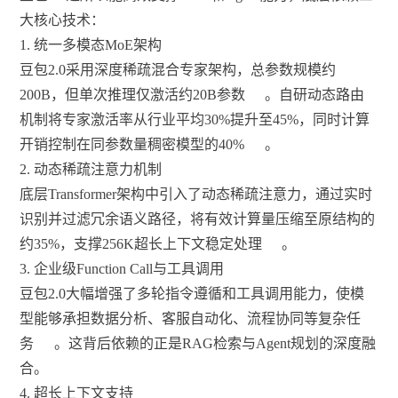
大核心技术：
1. 统一多模态MoE架构
豆包2.0采用深度稀疏混合专家架构，总参数规模约
200B，但单次推理仅激活约20B参数
。自研动态路由
机制将专家激活率从行业平均30%提升至45%，同时计算
开销控制在同参数量稠密模型的40%
。
2. 动态稀疏注意力机制
底层Transformer架构中引入了动态稀疏注意力，通过实时
识别并过滤冗余语义路径，将有效计算量压缩至原结构的
约35%，支撑256K超长上下文稳定处理
。
3. 企业级Function Call与工具调用
豆包2.0大幅增强了多轮指令遵循和工具调用能力，使模
型能够承担数据分析、客服自动化、流程协同等复杂任
务
。这背后依赖的正是RAG检索与Agent规划的深度融
合。
4. 超长上下文支持