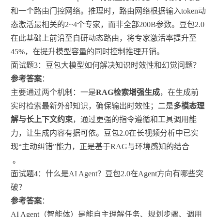
和一个路由门控网络。推理时，路由网络根据输入token动
态激活最相关的2~4个专家，而非全部200B参数。豆包2.0
在此基础上前沿至自研动态路由，将专家激活率提升至
45%，在提升模型容量的同时控制推理开销。
面试题3：豆包大模型如何解决知识时效性和幻觉问题？
参考答案
：
主要通过两个机制：一是
RAG检索增强生成
，在生成前
实时检索最新外部知识，确保输出时效性；二是
多模态理
解与长上下文约束
，通过更强的指令遵循和工具调用能
力，让生成内容有据可依。豆包2.0在长视频分析中已实
现“主动纠错”能力，正是基于RAG与环境感知的结合
。
面试题4：什么是AI Agent？豆包2.0在Agent方向有哪些突
破？
参考答案
：
AI Agent（智能体）是能自主理解任务、规划步骤、调用