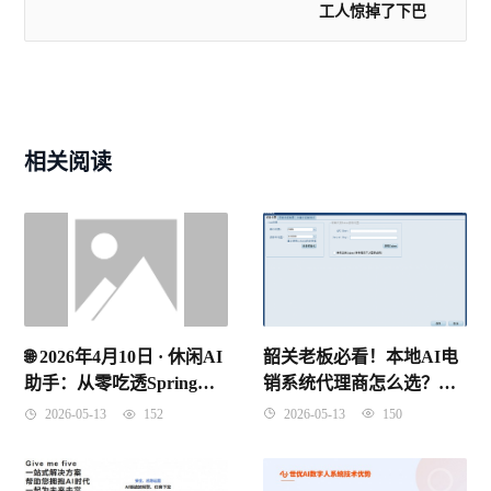
工人惊掉了下巴
相关阅读
韶关老板必看！本地AI电
🌐 2026年4月10日 · 休闲AI
销系统代理商怎么选？别
助手：从零吃透Spring
再被“假智能”割韭菜了！
IoC控制反转，理解原理
2026-05-13
150
2026-05-13
152
记住考点