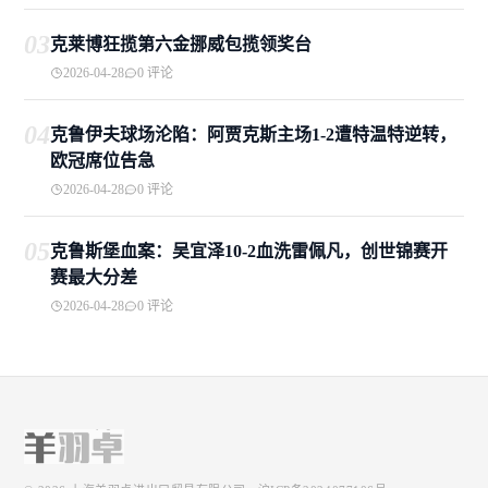
03
克莱博狂揽第六金挪威包揽领奖台
2026-04-28
0 评论
04
克鲁伊夫球场沦陷：阿贾克斯主场1-2遭特温特逆转，
欧冠席位告急
2026-04-28
0 评论
05
克鲁斯堡血案：吴宜泽10-2血洗雷佩凡，创世锦赛开
赛最大分差
2026-04-28
0 评论