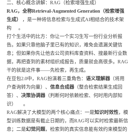
二、核心概念讲解：RAG（检索增强生成）
RAG，全称Retrieval-Augmented Generation（检索增强
生成）
，是一种将信息检索与生成式AI相结合的技术架
构
。
打个生活中的比方：你让一个实习生写一份行业分析报
告。如果只靠他脑子里已有的知识，难免会遗漏关键信
息；但如果你先让他去公司资料库查资料、搜最新行业数
据，再把查到的素材组织成报告，质量就会高很多。RAG
干的就是这件事——先检索，再生成。
在豆包2.0中，RAG扮演着三重角色：
语义理解器
（将用
户查询转为向量）、
信息合成器
（整合检索结果生成回
答）、
决策协调器
（判断何时依赖检索、何时用内部知
识）
。
RAG解决了大模型的两个核心痛点：一是
知识时效性
，模
型训练数据是有截止日期的，而RAG可以实时检索最新信
息；二是
幻觉问题
，检索到的真实信息能有效约束模型的