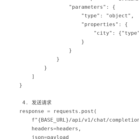
"parameters"
:
{
"type"
:
"object"
,
"properties"
:
{
"city"
:
{
"type
}
}
}
}
]
}
 4. 发送请求
    response 
=
 requests
.
post
(
f"
{
BASE_URL
}
/api/v1/chat/completio
        headers
=
headers
,
        json
=
payload