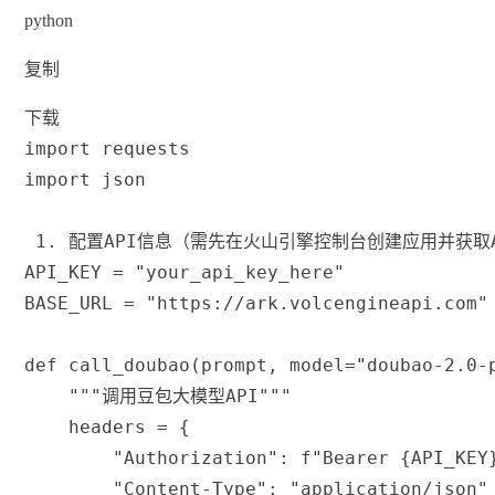
python
复制
下载
import
 requests
import
 json
 1. 配置API信息（需先在火山引擎控制台创建应用并获取A
API_KEY 
=
"your_api_key_here"
BASE_URL 
=
"https://ark.volcengineapi.com"
def
call_doubao
(
prompt
,
 model
=
"doubao-2.0-
"""调用豆包大模型API"""
    headers 
=
{
"Authorization"
:
f"Bearer 
{
API_KEY
"Content-Type"
:
"application/json"