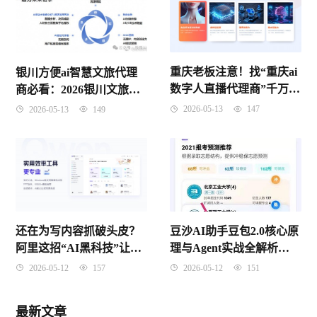
重庆老板注意！找“重庆ai
银川方便ai智慧文旅代理
数字人直播代理商”千万别
商必看：2026银川文旅数
只看价格，这3个坑踩了要
字化红利到底怎么抓？
2026-05-13
147
2026-05-13
149
遭起
还在为写内容抓破头皮？
豆沙AI助手豆包2.0核心原
阿里这招“AI黑科技”让无
理与Agent实战全解析
数打工人惊掉了下巴
（2026年4月版）
2026-05-12
157
2026-05-12
151
最新文章