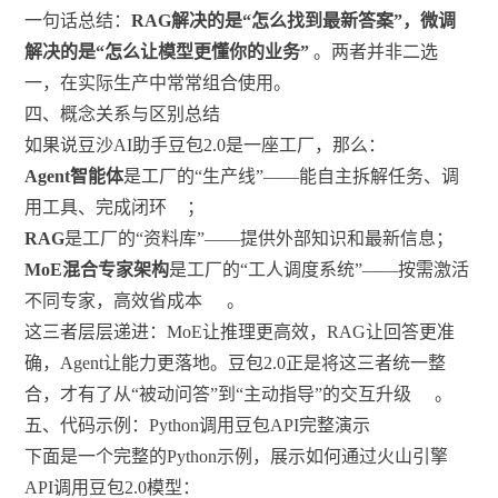
一句话总结：
RAG解决的是“怎么找到最新答案”，微调
解决的是“怎么让模型更懂你的业务”
。两者并非二选
一，在实际生产中常常组合使用。
四、概念关系与区别总结
如果说豆沙AI助手豆包2.0是一座工厂，那么：
Agent智能体
是工厂的“生产线”——能自主拆解任务、调
用工具、完成闭环
；
RAG
是工厂的“资料库”——提供外部知识和最新信息；
MoE混合专家架构
是工厂的“工人调度系统”——按需激活
不同专家，高效省成本
。
这三者层层递进：MoE让推理更高效，RAG让回答更准
确，Agent让能力更落地。豆包2.0正是将这三者统一整
合，才有了从“被动问答”到“主动指导”的交互升级
。
五、代码示例：Python调用豆包API完整演示
下面是一个完整的Python示例，展示如何通过火山引擎
API调用豆包2.0模型：