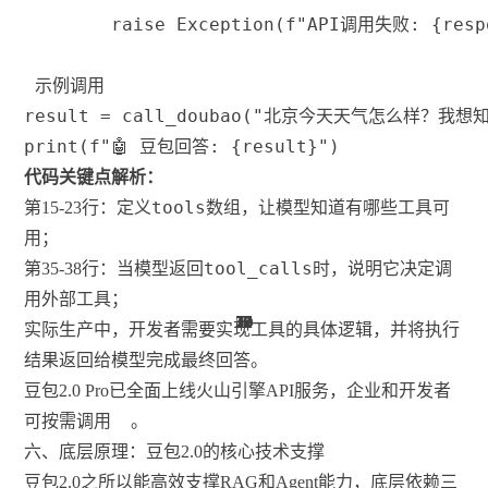
raise
 Exception
(
f"API调用失败: 
{
resp
 示例调用
result 
=
 call_doubao
(
"北京今天天气怎么样？我想
print
(
f"🤖 豆包回答: 
{
result
}
"
)
代码关键点解析：
tools
第15-23行：定义
数组，让模型知道有哪些工具可
用；
tool_calls
第35-38行：当模型返回
时，说明它决定调
用外部工具；
10
53
20
20
25
10
25
22
25
30
22
10
11
11
5
1
实际生产中，开发者需要实现工具的具体逻辑，并将执行
结果返回给模型完成最终回答。
豆包2.0 Pro已全面上线火山引擎API服务，企业和开发者
可按需调用
。
六、底层原理：豆包2.0的核心技术支撑
豆包2.0之所以能高效支撑RAG和Agent能力，底层依赖三