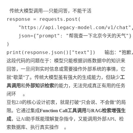
 传统大模型调用——只能问答，不能干活
response 
=
 requests
.
post
(
"https://api.legacy-model.com/v1/chat"
    json
=
{
"prompt"
:
"帮我查一下北京今天的天气"
}
)
print
(
response
.
json
(
)
[
"text"
]
)
 输出：“抱
这段代码的问题在于：模型只能根据训练数据中的知识来
回答，一旦问到实时信息或需要操作外部系统的事情，它
就“歇菜”了。传统大模型虽有强大的生成能力，但缺少
工
具调用
和
外部知识检索
的能力，无法完成真正有用的任务
闭环
。
豆包2.0的核心设计初衷，就是打破“只会说、不会做”的局
限。它通过集成
Function Call工具调用
与
RAG检索增强生
成
，让AI助手既能理解复杂指令，又能调用外部API、检
索数据库、执行真实操作
。