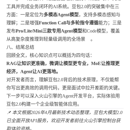
工具并完成业务闭环的AI系统。豆包2.0的突破集中在三
方面：一是定位为
多模态Agent模型
，支持多模态感知与
理解；二是增强
Function Call与多轮指令遵循
能力；三是
发布
Pro/Lite/Mini三款专用Agent模型
和Code模型，覆盖
从高复杂度推理到轻量级调用的全场景
。
八、结尾总结
回顾全文，核心知识点可以概括为四句话：
RAG让知识更准确，微调让模型更专业，MoE让推理更
经济，Agent让AI更落地。
对开发者而言，理解豆包2.0背后的技术原理，不仅能帮
你写出更高效的调用代码，更是面试中拉开差距的关键。
下一步可以深入火山引擎的Agent开发平台，实际体验用
豆包2.0构建一个企业级智能体应用。
📌 本文根据2026年4月最新技术动态整理，豆包大模型2.0
已全面开放API服务，欢迎开发者前往火山引擎控制台获
取体验资格。