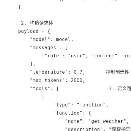
}
 2. 构造请求体
    payload 
=
{
"model"
:
 model
,
"messages"
:
[
{
"role"
:
"user"
,
"content"
:
 pr
]
,
"temperature"
:
0.7
,
 控制创造性（
"max_tokens"
:
2000
,
"tools"
:
[
 3. 定义可
{
"type"
:
"function"
,
"function"
:
{
"name"
:
"get_weather"
,
"description"
:
"获取指定