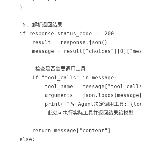
)
 5. 解析返回结果
if
 response
.
status_code 
==
200
:
        result 
=
 response
.
json
(
)
        message 
=
 result
[
"choices"
]
[
0
]
[
"me
 检查是否需要调用工具
if
"tool_calls"
in
 message
:
            tool_name 
=
 message
[
"tool_call
            arguments 
=
 json
.
loads
(
message
print
(
f"🔧 Agent决定调用工具: 
{
to
 此处可执行实际工具并返回结果给模型
return
 message
[
"content"
]
else
: