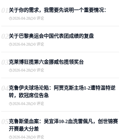
01
关于你的需求，我需要先说明一个重要情况：
2026-04-28
0 评论
02
关于巴黎奥运会中国代表团成绩的复盘
2026-04-28
0 评论
03
克莱博狂揽第六金挪威包揽领奖台
2026-04-28
0 评论
04
克鲁伊夫球场沦陷：阿贾克斯主场1-2遭特温特逆
转，欧冠席位告急
2026-04-28
0 评论
05
克鲁斯堡血案：吴宜泽10-2血洗雷佩凡，创世锦赛
开赛最大分差
2026-04-28
0 评论