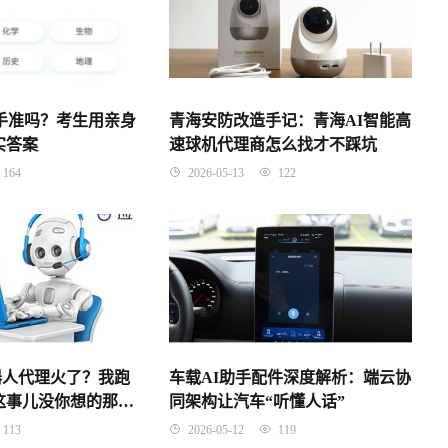
助手准吗？考生用亲身
青海安防改造手记：青海AI智能高
实答案
速球机代理商怎么找才不踩坑
164
2026-05-13
122
器人代理火了？我跑
车载AI助手配件深度解析：端云协
这事儿没你想的那么
同架构让汽车“听懂人话”
113
2026-05-12
119