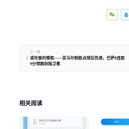
上一篇
诺坎普的惨胜——亚马尔制胜点球后伤退，巴萨8连胜
9分领跑剑指卫冕
相关阅读