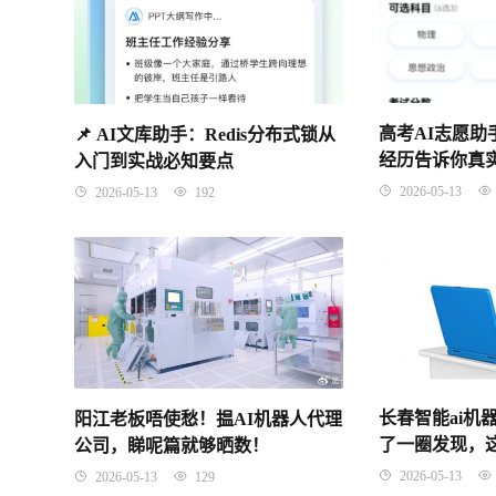
高考AI志愿
📌 ​AI文库助手：Redis分布式锁从
经历告诉你真
入门到实战必知要点
2026-05-13
2026-05-13
192
长春智能ai机
阳江老板唔使愁！揾AI机器人代理
了一圈发现，
公司，睇呢篇就够晒数！
简单
2026-05-13
2026-05-13
129