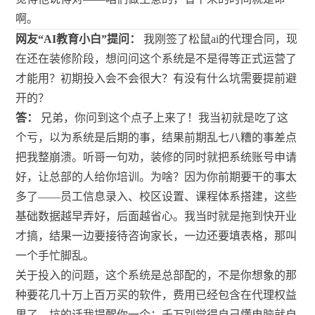
啊。
网友“AI教育小白”提问：
我刚签了松鼠ai的代理合同，现
在还在装修阶段，想问问这个系统是不是得等正式运营了
才能用？初期投入会不会很大？有没有什么坑需要提前避
开的？
答：
兄弟，你问到这个点子上来了！我当初就是吃了这
个亏，以为系统是后期的事，结果前期乱七八糟的事差点
把我整崩溃。听哥一句劝，装修的同时就把系统账号申请
好，让总部的人给你培训。为啥？因为你前期要干的事太
多了——员工信息录入、校区设置、课程体系搭建，这些
基础数据越早弄好，后面越省心。我当时就是拖到快开业
才搞，结果一边要接待咨询家长，一边还要填表格，那叫
一个手忙脚乱。
关于投入的问题，这个系统是总部配的，不是你想象的那
种要花几十万上百万买的软件，费用已经包含在代理权益
里了。坑的话我提醒你一个：千万别觉得自己懂电脑就自