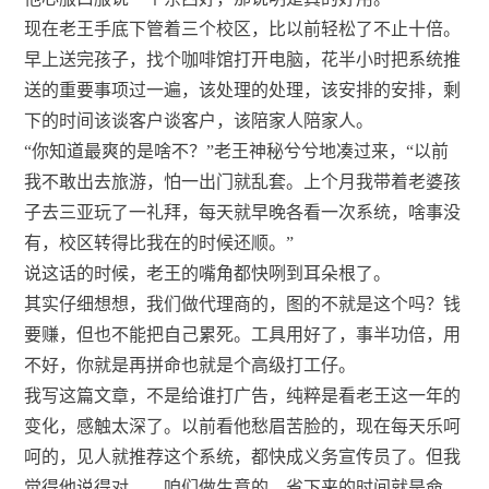
现在老王手底下管着三个校区，比以前轻松了不止十倍。
早上送完孩子，找个咖啡馆打开电脑，花半小时把系统推
送的重要事项过一遍，该处理的处理，该安排的安排，剩
下的时间该谈客户谈客户，该陪家人陪家人。
“你知道最爽的是啥不？”老王神秘兮兮地凑过来，“以前
我不敢出去旅游，怕一出门就乱套。上个月我带着老婆孩
子去三亚玩了一礼拜，每天就早晚各看一次系统，啥事没
有，校区转得比我在的时候还顺。”
说这话的时候，老王的嘴角都快咧到耳朵根了。
其实仔细想想，我们做代理商的，图的不就是这个吗？钱
要赚，但也不能把自己累死。工具用好了，事半功倍，用
不好，你就是再拼命也就是个高级打工仔。
我写这篇文章，不是给谁打广告，纯粹是看老王这一年的
变化，感触太深了。以前看他愁眉苦脸的，现在每天乐呵
呵的，见人就推荐这个系统，都快成义务宣传员了。但我
觉得他说得对——咱们做生意的，省下来的时间就是命