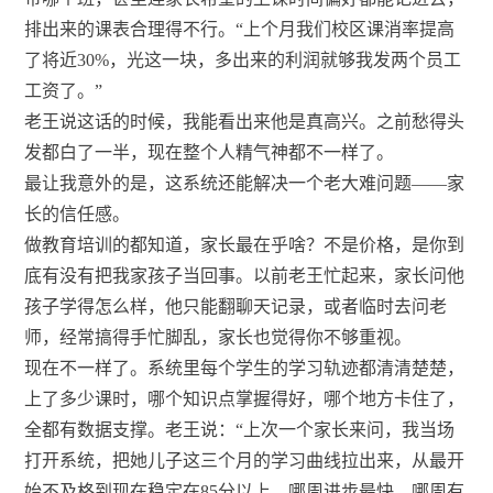
排出来的课表合理得不行。“上个月我们校区课消率提高
了将近30%，光这一块，多出来的利润就够我发两个员工
工资了。”
老王说这话的时候，我能看出来他是真高兴。之前愁得头
发都白了一半，现在整个人精气神都不一样了。
最让我意外的是，这系统还能解决一个老大难问题——家
长的信任感。
做教育培训的都知道，家长最在乎啥？不是价格，是你到
底有没有把我家孩子当回事。以前老王忙起来，家长问他
孩子学得怎么样，他只能翻聊天记录，或者临时去问老
师，经常搞得手忙脚乱，家长也觉得你不够重视。
现在不一样了。系统里每个学生的学习轨迹都清清楚楚，
上了多少课时，哪个知识点掌握得好，哪个地方卡住了，
全都有数据支撑。老王说：“上次一个家长来问，我当场
打开系统，把她儿子这三个月的学习曲线拉出来，从最开
始不及格到现在稳定在85分以上，哪周进步最快，哪周有