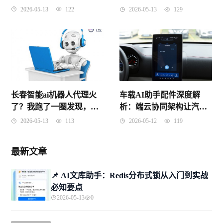
么找才不踩坑
够晒数！
2026-05-13
122
2026-05-13
129
长春智能ai机器人代理火
车载AI助手配件深度解
了？我跑了一圈发现，这
析：端云协同架构让汽车
事儿没你想的那么简单
“听懂人话”
2026-05-13
113
2026-05-12
119
最新文章
📌 ​AI文库助手：Redis分布式锁从入门到实战
必知要点
2026-05-13
0