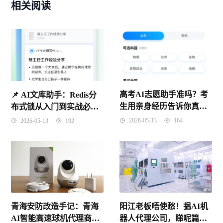
相关阅读
高考AI志愿助手准吗？考
📌 ​AI文库助手：Redis分
生用亲身经历告诉你真实
布式锁从入门到实战必知
答案
要点
2026-05-13
164
2026-05-13
192
青海安防改造手记：青海
阳江老板唔使愁！揾AI机
AI智能高速球机代理商怎
器人代理公司，睇呢篇就