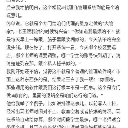
后来我才搞明白，这个松鼠ai代理商管理系统到底是个啥
玩意儿。
简单说，它就是个专门给咱们代理商量身定做的“大管
家”。老王跟我讲的时候特兴奋：“你知道我最烦啥不？就
是每天早上一睁眼，脑子里跟浆糊似的，今天该干啥完全
没头绪。现在好了，打开系统一看，今天哪个校区要巡
店，哪个老师的课要调整，哪个学生的账号快到期了，清
清楚楚列在那，跟个私人秘书似的。”
我刚开始还不信，觉得这不就是个普通的管理软件吗？市
面上这种东西多的是。结果老王白了我一眼：“你懂啥，
那些通用的软件跟我们这行根本不是一回事。这个是专门
做ai教育的，里面的逻辑全是咱们这行的门道。”
他给我举了个例子。比如说排课这事儿，以前靠人工排，
经常出现老师时间对不上、教室空着或者挤爆的情况。现
在系统自动给你算，哪个时间段学生最多，哪个老师适合
带哪个班，甚至连家长希望的上课时间偏好都能记进去，