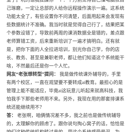
己琢磨，一定让总部的人给你远程操作演示一遍。这系统
功能太全了，有些设置你不问清楚，后面用起来会发现有
些数据统计不准确。我当时就是觉得自己行了，结果把某
个参数设错了，导致前两周的课消数据全是错的，差点跟
老师算错工资，后来重新培训了一遍才搞明白。还有就
是，把你下面的人全拉进培训，别光你自己学，你的店
长、教务、甚至是兼职老师，都让他们知道这个系统能干
啥，不然最后还是你一个人忙。
网友“老张想转型”提问：
我是做传统课外辅导的，手里
有两个校区，一直在观望要不要转成ai教育。最担心的是
管理上能不能适应，毕竟ai这玩意儿听起来就高科技，我
怕我手下那些老师用不来。另外，我现在用的那套排课系
统还能继续用不？
答：
老张啊，咱俩情况差不多，我之前也是做传统辅导
的，太理解你的顾虑了。跟你说句掏心窝子的话，恰恰是
咱们这种传统机构转过来的，用这个系统感受最深。为