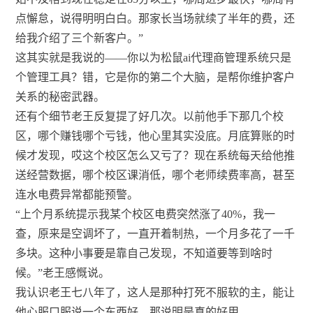
点懈怠，说得明明白白。那家长当场就续了半年的费，还
给我介绍了三个新客户。”
这其实就是我说的——你以为松鼠ai代理商管理系统只是
个管理工具？错，它是你的第二个大脑，是帮你维护客户
关系的秘密武器。
还有个细节老王反复提了好几次。以前他手下那几个校
区，哪个赚钱哪个亏钱，他心里其实没底。月底算账的时
候才发现，哎这个校区怎么又亏了？现在系统每天给他推
送经营数据，哪个校区课消低，哪个老师续费率高，甚至
连水电费异常都能预警。
“上个月系统提示我某个校区电费突然涨了40%，我一
查，原来是空调坏了，一直开着制热，一个月多花了一千
多块。这种小事要是靠自己发现，不知道要等到啥时
候。”老王感慨说。
我认识老王七八年了，这人是那种打死不服软的主，能让
他心服口服说一个东西好，那说明是真的好用。