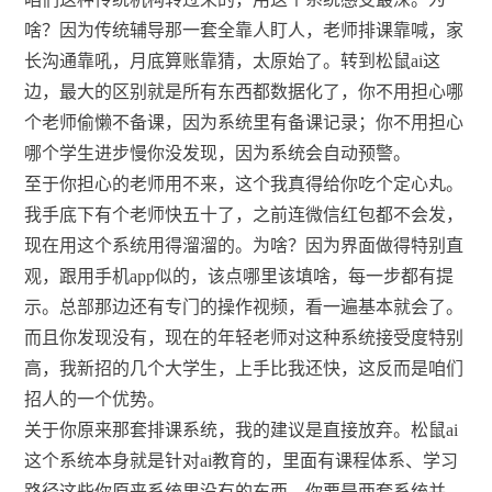
啥？因为传统辅导那一套全靠人盯人，老师排课靠喊，家
长沟通靠吼，月底算账靠猜，太原始了。转到松鼠ai这
边，最大的区别就是所有东西都数据化了，你不用担心哪
个老师偷懒不备课，因为系统里有备课记录；你不用担心
哪个学生进步慢你没发现，因为系统会自动预警。
至于你担心的老师用不来，这个我真得给你吃个定心丸。
我手底下有个老师快五十了，之前连微信红包都不会发，
现在用这个系统用得溜溜的。为啥？因为界面做得特别直
观，跟用手机app似的，该点哪里该填啥，每一步都有提
示。总部那边还有专门的操作视频，看一遍基本就会了。
而且你发现没有，现在的年轻老师对这种系统接受度特别
高，我新招的几个大学生，上手比我还快，这反而是咱们
招人的一个优势。
关于你原来那套排课系统，我的建议是直接放弃。松鼠ai
这个系统本身就是针对ai教育的，里面有课程体系、学习
路径这些你原来系统里没有的东西。你要是两套系统并