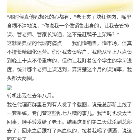
“那时候真他妈想死的心都有，”老王夹了块红烧肉，嘴里
含糊不清地说，“你说我一个做销售出身的，让我去管排
课、管老师、管家长沟通，这不是赶鸭子上架吗？”
这就是典型的代理商痛点——我们懂销售，懂市场，但真
不擅长精细化运营。你让我去谈客户，我能从早上八点谈
到晚上十点不带重样的，但你让我盯着每个学生的学习进
度，统计哪个老师上课迟到，算清楚这个月的课消率，我
头都大两圈。
转机出现在去年八月。
我在代理商群里看到有人发了个截图，说是总部新上线了
一套系统，专门管这些乱七八糟的事儿。我当时也没太当
回事，顺手转发给了老王。结果这哥们第二天就杀到总部
去了，回来之后跟打了鸡血似的，拉着我喝了顿酒，说这
回有救了。