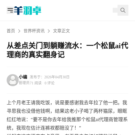
首页
世界杯资讯
文章正文
从差点关门到躺赚流水：一个松鼠ai代
理商的真实翻身记
小编
发布于：2026年04月30日
管理员
71 阅读 · 0 评论
上个月老王请我吃饭，说是要感谢我去年拉了他一把。我
寻思我也没借他钱啊，结果这老小子喝了两杯猫尿，眼眶
红红地说：“要不是你去年给我推那个松鼠ai代理商管理系
统，我现在估计连裤衩都赔没了！”