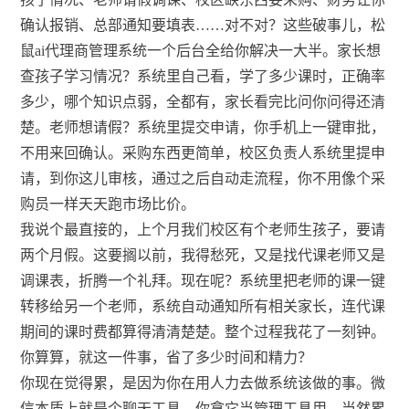
确认报销、总部通知要填表……对不对？这些破事儿，松
鼠ai代理商管理系统一个后台全给你解决一大半。家长想
查孩子学习情况？系统里自己看，学了多少课时，正确率
多少，哪个知识点弱，全都有，家长看完比问你问得还清
楚。老师想请假？系统里提交申请，你手机上一键审批，
不用来回确认。采购东西更简单，校区负责人系统里提申
请，到你这儿审核，通过之后自动走流程，你不用像个采
购员一样天天跑市场比价。
我说个最直接的，上个月我们校区有个老师生孩子，要请
两个月假。这要搁以前，我得愁死，又是找代课老师又是
调课表，折腾一个礼拜。现在呢？系统里把老师的课一键
转移给另一个老师，系统自动通知所有相关家长，连代课
期间的课时费都算得清清楚楚。整个过程我花了一刻钟。
你算算，就这一件事，省了多少时间和精力？
你现在觉得累，是因为你在用人力去做系统该做的事。微
信本质上就是个聊天工具，你拿它当管理工具用，当然累