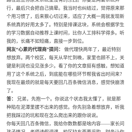
行，最后只会把自己搞晕。我当时也纠结过，觉得原来那
个用习惯了，后来狠心切过来，适应了大概一周就发现新
系统真的好用太多了。特别是排课这块，系统会根据学生
的学习数据自动推荐上课时间，比你人工排科学得多。听
我的，长痛不如短痛，直接一步到位。
网友“心累的代理商”提问：
做代理快两年了，最近特别
想放弃。两个校区，每天从早忙到晚，家里也顾不上，关
键是利润也没见涨多少。看了你的文章挺有感触，想知道
用了这个系统之后，到底能在哪些环节帮我省出时间来？
我现在最烦的就是每天要回几百条微信消息，感觉快崩溃
了。
答：
兄弟，先抱一个。你说这个状态我太懂了，就是那
种陷在泥潭里拔不出来的感觉。你先别急着想放弃，听我
把我踩过的坑和现在怎么爬出来的跟你说说。
你每天回几百条微信，我给你数数都是啥内容——家长问
孩子情况、老师请假调课、校区缺东西要采购、财务让你