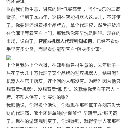
河还要浑。
以前我们做生意，讲究的是“低买高卖”，当个快乐的二道
贩子。但到了2026年，这招在智能机器人这块儿，不好使
了。你要是还想着找个品牌方，拿个代理权，然后把货堆
在仓库里等着客户上门，那我劝你趁早洗洗睡吧。现在的
市场，说白了，
智能ai机器人代理利润如何
，已经不看你
手里有多少货，而是看你能帮客户“解决多少事”。
上个月我碰上个老哥，在郑州做建材生意的，去年脑子一
热花了大几十万代理了某个品牌的迎宾机器人。结果呢？
机器人在店里落灰，连个问的人都没有。为啥？因为他只
想着卖“机器”，没想着卖“服务”。这就像你卖车不帮人上
牌、不帮人保养，谁买你的账？
我跟他说，你得换个活法。你看现在那些真正在闷声发大
财的代理商，哪个还是单纯的“倒爷”？早转型成“服务商”
了。现在的游戏规则变了，你想赚钱，就得学学人家那些