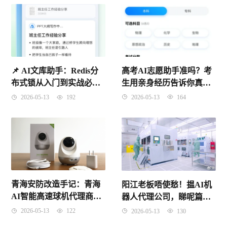
高考AI志愿助手准吗？考
📌 ​AI文库助手：Redis分
生用亲身经历告诉你真实
布式锁从入门到实战必知
答案
要点
2026-05-13
164
2026-05-13
192
青海安防改造手记：青海
阳江老板唔使愁！揾AI机
AI智能高速球机代理商怎
器人代理公司，睇呢篇就
么找才不踩坑
够晒数！
2026-05-13
122
2026-05-13
130