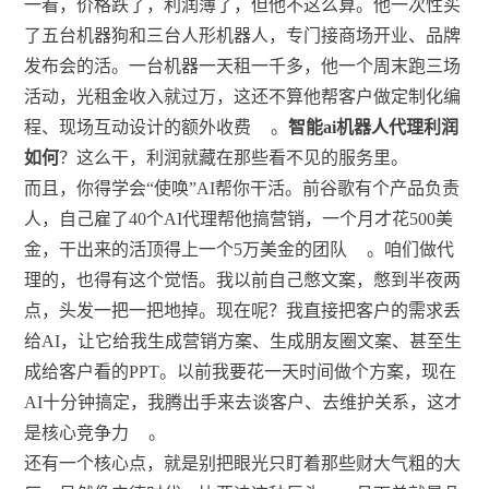
一看，价格跌了，利润薄了，但他不这么算。他一次性买
了五台机器狗和三台人形机器人，专门接商场开业、品牌
发布会的活。一台机器一天租一千多，他一个周末跑三场
活动，光租金收入就过万，这还不算他帮客户做定制化编
程、现场互动设计的额外收费
。
智能ai机器人代理利润
如何
？这么干，利润就藏在那些看不见的服务里。
而且，你得学会“使唤”AI帮你干活。前谷歌有个产品负责
人，自己雇了40个AI代理帮他搞营销，一个月才花500美
金，干出来的活顶得上一个5万美金的团队
。咱们做代
理的，也得有这个觉悟。我以前自己憋文案，憋到半夜两
点，头发一把一把地掉。现在呢？我直接把客户的需求丢
给AI，让它给我生成营销方案、生成朋友圈文案、甚至生
成给客户看的PPT。以前我要花一天时间做个方案，现在
AI十分钟搞定，我腾出手来去谈客户、去维护关系，这才
是核心竞争力
。
还有一个核心点，就是别把眼光只盯着那些财大气粗的大