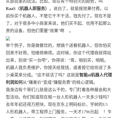
头部玩家的玩法。比如，现在有个特别火的趋势，叫
RaaS（机器人即服务）
。说白了，就是按效果付费。以
前你买个机器人，不管它干不干活，钱先付了。现在不是
了，对于很多中小商家来说，他们买不起、也用不起那么
贵的设备，但他们需要“效果”啊
。
举个例子，你是做餐饮的，想搞个送餐机器人，但你怕买
回来不好用，怕维修麻烦。这时候，你这个代理商就得站
出来，别说“买一台吧”，你得说：“哥，咱别买，咱租。
机器人我负责维护，你按天给我钱，或者按它给你送了多
少桌菜来分成。”这不就活了吗？这就是
智能ai机器人代理
利润如何
从“赚差价”变成“赚服务费”的核心逻辑。
我身边有个哥们儿就是这么干的，专门盯着各种展会和大
型活动。你们知道现在租一台人形机器人一天多少钱吗？
去年年初还得万把块，现在京东上明码标价，宇树的U1
人形机器人，带工程师上门服务，一天才1796元起
！乍