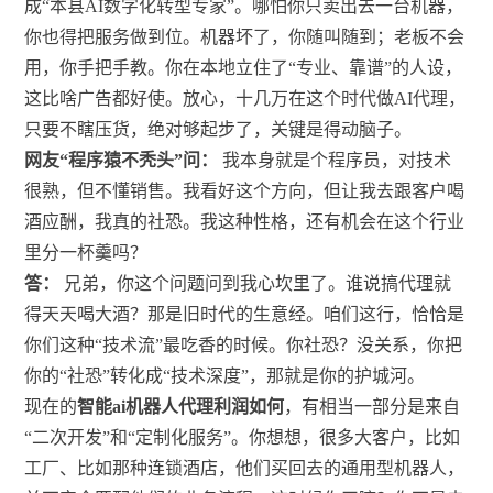
成“本县AI数字化转型专家”。哪怕你只卖出去一台机器，
你也得把服务做到位。机器坏了，你随叫随到；老板不会
用，你手把手教。你在本地立住了“专业、靠谱”的人设，
这比啥广告都好使。放心，十几万在这个时代做AI代理，
只要不瞎压货，绝对够起步了，关键是得动脑子。
网友“程序猿不秃头”问：
我本身就是个程序员，对技术
很熟，但不懂销售。我看好这个方向，但让我去跟客户喝
酒应酬，我真的社恐。我这种性格，还有机会在这个行业
里分一杯羹吗？
答：
兄弟，你这个问题问到我心坎里了。谁说搞代理就
得天天喝大酒？那是旧时代的生意经。咱们这行，恰恰是
你们这种“技术流”最吃香的时候。你社恐？没关系，你把
你的“社恐”转化成“技术深度”，那就是你的护城河。
现在的
智能ai机器人代理利润如何
，有相当一部分是来自
“二次开发”和“定制化服务”。你想想，很多大客户，比如
工厂、比如那种连锁酒店，他们买回去的通用型机器人，