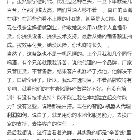
厂。虽然像宁德时代、比亚迪这种巨头，一旦下单就是几
百台，但那门槛太高，咱们普通人够不着
。真正的蓝海
在哪？在那些你看不上眼的小B端，甚至是大C端。比如
现在很多宝妈想做副业，你教她怎么用AI数字人直播带
货，你提供设备、提供技术支持，最后从她的销售额里抽
成。按效果付费，她没风险，你也赚得长久
。
当然了，这条路也不是一帆风顺的。上个月我和几个同行
喝酒，有个兄弟就跟我诉苦，说他代理的一个品牌，厂家
只管压货，不管售后，结果客户机器坏了找他，他解决不
了，口碑全砸了。所以，我现在选项目，不看品牌吹得有
多响，就看他们的“本地化服务”做得好不好。有没有培
训？有没有技术支持？能不能让我在本地建立起交付能
力？没有这些，说啥都是白搭。现在的
智能ai机器人代理
利润如何
，说白了，就是用你的本地化服务能力，去换厂
家的支持，去换客户的信任
。
最后我想说，这行当看着光鲜，其实赚的都是“辛苦钱”里