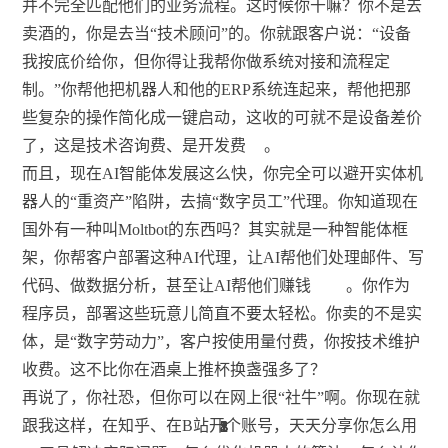
并不完全匹配他们的业务流程。这时候你干嘛？你不是去
卖酒的，你是去当“技术顾问”的。你就跟客户说：“设备
我按底价给你，但你得让我帮你做系统对接和流程定
制。”你帮他把机器人和他的ERP系统连起来，帮他把那
些复杂的操作简化成一键启动，这收的可就不是设备差价
了，这是技术咨询费、是开发费
。
而且，现在AI智能体发展这么快，你完全可以避开实体机
器人的“重资产”陷阱，去搞“数字员工”代理。你知道现在
国外有一种叫Moltbot的东西吗？其实就是一种智能体框
架，你帮客户部署这种AI代理，让AI帮他们处理邮件、写
代码、做数据分析，甚至让AI帮他们赚钱
。你作为
程序员，部署这些玩意儿简直不要太轻松。你卖的不是实
体，是“数字劳动力”，客户按使用量付费，你按技术维护
收费。这不比你在酒桌上推杯换盏强多了？
再说了，你社恐，但你可以在网上很“社牛”啊。你现在就
跟我这样，在知乎、在B站开个账号，天天分享你怎么用
8
1
1
3
3
1
8
1
1
8
2
2
3
1
1