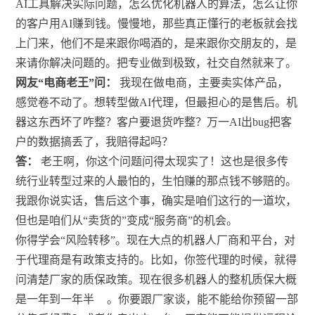
AI工具解决实际问题，怎么优化机器人的算法，怎么让你
的客户用AI赚到钱。慢慢地，那些真正懂行的老板就会找
上门来，他们不是来跟你喝酒的，是来跟你交朋友的，是
来请你解决问题的。把专业做到极致，社交自然就来了。
网友“电商老王”问：
我现在做电商，主要卖实体产品，
感觉卷不动了。想转型做AI代理，但最担心的是售后。机
器这东西坏了咋整？客户要退货咋整？万一AI出bug把客
户的数据搞丢了，我赔得起吗？
答：
老王啊，你这个问题问得太现实了！这也是很多传
统行业转型过来的人最怕的，生怕赚的那点钱不够赔的。
我跟你说实话，售后这个事，确实是咱们这行的一道坎，
但也是咱们从“卖货的”变成“服务商”的机会。
你得学会“风险转移”。现在大点的机器人厂商和平台，对
于代理商是有政策支持的。比如，你签代理的时候，就得
问清楚厂家的质保政策。现在很多机器人的整机质保大概
是一年到一年半
。你要跟厂家谈，能不能给你预留一部