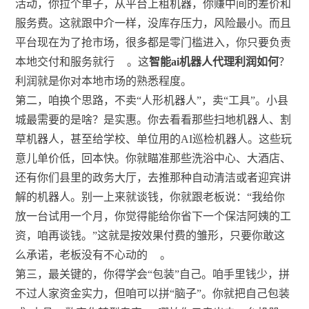
活动，你拉个单子，从平台上租机器，你赚中间的差价和
服务费。这就跟中介一样，没库存压力，风险最小。而且
平台现在为了抢市场，很多都是零门槛进入，你只要负责
本地交付和服务就行
。这
智能ai机器人代理利润如何
？
利润就是你对本地市场的熟悉程度。
第二，咱换个思路，不卖“人形机器人”，卖“工具”。小县
城最需要的是啥？是实惠。你去看看那些扫地机器人、割
草机器人，甚至给学校、单位用的AI巡检机器人。这些玩
意儿单价低，回本快。你就瞄准那些洗浴中心、大酒店、
还有你们县里的政务大厅，去推那种自动清洁或者迎宾讲
解的机器人。别一上来就谈钱，你就跟老板说：“我给你
放一台试用一个月，你觉得能给你省下一个保洁阿姨的工
资，咱再谈钱。”这就是按效果付费的雏形，只要你敢这
么承诺，老板没有不心动的
。
第三，最关键的，你得学会“包装”自己。咱手里钱少，拼
不过人家资金实力，但咱可以拼“脑子”。你就把自己包装