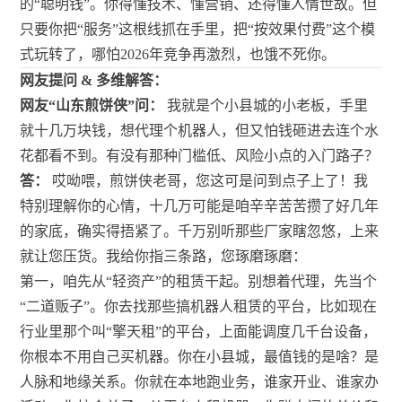
的“聪明钱”。你得懂技术、懂营销、还得懂人情世故。但
只要你把“服务”这根线抓在手里，把“按效果付费”这个模
式玩转了，哪怕2026年竞争再激烈，也饿不死你。
网友提问 & 多维解答：
网友“山东煎饼侠”问：
我就是个小县城的小老板，手里
就十几万块钱，想代理个机器人，但又怕钱砸进去连个水
花都看不到。有没有那种门槛低、风险小点的入门路子？
答：
哎呦喂，煎饼侠老哥，您这可是问到点子上了！我
特别理解你的心情，十几万可能是咱辛辛苦苦攒了好几年
的家底，确实得捂紧了。千万别听那些厂家瞎忽悠，上来
就让您压货。我给你指三条路，您琢磨琢磨：
第一，咱先从“轻资产”的租赁干起。别想着代理，先当个
“二道贩子”。你去找那些搞机器人租赁的平台，比如现在
行业里那个叫“擎天租”的平台，上面能调度几千台设备，
你根本不用自己买机器。你在小县城，最值钱的是啥？是
人脉和地缘关系。你就在本地跑业务，谁家开业、谁家办