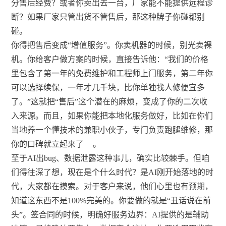
分售后经费？或者你卖出去一台，厂家能不能提供远程诊
断？如果厂家只管出货不管售后，那这种牌子你碰都别
碰。
你得把售后变成“增值服务”。你卖机器的时候，别光卖裸
机。你给客户做方案的时候，直接告诉他：“我们的价格
里包含了第一年的免费维护和工程师上门服务，第二年你
可以选择续保，一年才几千块，比你单独找人修便宜多
了。”这就把“售后”这个潜在的麻烦，变成了你的二次收
入来源。而且，如果你能把本地化服务做好，比如在你们
当地养一个懂技术的兼职小伙子，专门负责跑腿维修，那
你的口碑就立起来了
。
至于AI出bug、数据泄露这种事儿，确实比较棘手。但咱
们得往深了想，现在是个什么时代？是AI刚开始落地的时
代，大家都在摸索。对于客户来说，他们心里也有预期，
知道这东西不是100%完美的。你要做的就是“丑话说在前
头”。签合同的时候，明确好服务边界：AI提供的是辅助