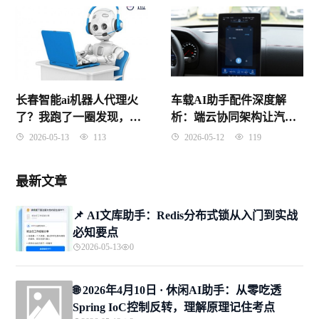
长春智能ai机器人代理火
车载AI助手配件深度解
了？我跑了一圈发现，这
析：端云协同架构让汽车
事儿没你想的那么简单
“听懂人话”
2026-05-13
113
2026-05-12
119
最新文章
📌 ​AI文库助手：Redis分布式锁从入门到实战
必知要点
2026-05-13
0
🌐 2026年4月10日 · 休闲AI助手：从零吃透
Spring IoC控制反转，理解原理记住考点