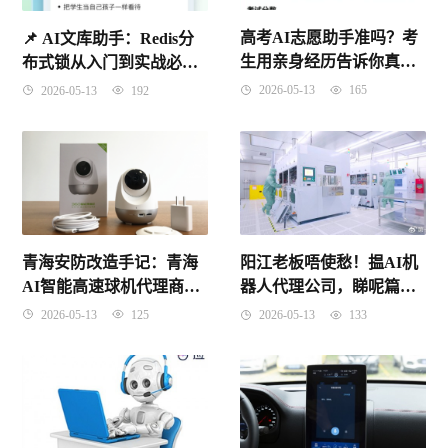
高考AI志愿助手准吗？考
📌 ​AI文库助手：Redis分
生用亲身经历告诉你真实
布式锁从入门到实战必知
答案
要点
2026-05-13
165
2026-05-13
192
青海安防改造手记：青海
阳江老板唔使愁！揾AI机
AI智能高速球机代理商怎
器人代理公司，睇呢篇就
么找才不踩坑
够晒数！
2026-05-13
125
2026-05-13
133