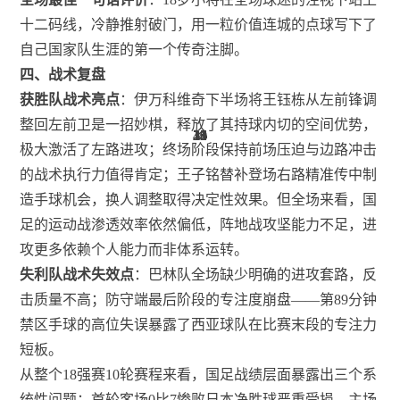
十二码线，冷静推射破门，用一粒价值连城的点球写下了
自己国家队生涯的第一个传奇注脚。
四、战术复盘
获胜队战术亮点
：伊万科维奇下半场将王钰栋从左前锋调
整回左前卫是一招妙棋，释放了其持球内切的空间优势，
15
26
15
15
15
15
15
15
41
13
13
34
21
39
13
13
39
11
极大激活了左路进攻；终场阶段保持前场压迫与边路冲击
的战术执行力值得肯定；王子铭替补登场右路精准传中制
造手球机会，换人调整取得决定性效果。但全场来看，国
足的运动战渗透效率依然偏低，阵地战攻坚能力不足，进
攻更多依赖个人能力而非体系运转。
失利队战术失效点
：巴林队全场缺少明确的进攻套路，反
击质量不高；防守端最后阶段的专注度崩盘——第89分钟
禁区手球的高位失误暴露了西亚球队在比赛末段的专注力
短板。
从整个18强赛10轮赛程来看，国足战绩层面暴露出三个系
统性问题：首轮客场0比7惨败日本净胜球严重受损、主场