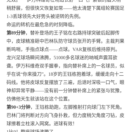
稍舒展，但很快又恢复如常——他太清楚下属组轮赛国足
1-3丢球领先大好势头被逆转的先例。
命运的转机在最危急的时刻降临。
第89分钟
，替补登场的王子铭在右路持球突破后起脚传
中，皮球精准砸中巴林队防守球员张开的手臂。主裁判果
断鸣哨，手指点球点——点球。VAR复核后维持原判。
龙兴足球场瞬间沸腾，51000多名球迷的呐喊声震耳欲
聋。伊万科维奇双手握拳，指向替补席上的一名球员，似
乎在说“你来操刀”。18岁的王钰栋抱着球，缓缓走向十二
码线。他将皮球反复摆放了三遍，后退时深吸一口气，眼
神却异常平静——没有前一分钟替补席上的紧张与犹豫，
仿佛他天生就该站在这个位置。
第90+3分钟
，王钰栋助跑，左脚推射打向球门左下死角。
巴林门将判断对方向飞身扑救，但力度稍欠角度刁钻，皮
球擦着立柱滚入网窝。进球有效！
1比0！整座球场沸腾了。