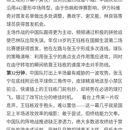
沿用442菱形中场阵型，由于伤病和停赛影响，伊万科维
奇对首发名单做出多处调整，黄政宇、谢文能、林良铭等
球员获得首发机会。
主场作战的中国队踢得更为主动，频频通过积极的拼抢迫
使巴林队出现失误。年仅18岁的王钰栋在国脚生涯第二场
比赛便获得首发，他在左路与张玉宁形成多次连线。球队
的策略清晰：利用张玉宁的高点支点作用策应进攻，同时
在由守转攻的瞬间依靠王钰栋的速度冲击对手防线。
第32分钟
，中国队打出上半场最有威胁的一波攻势。张玉
宁在底线附近低平球倒三角传中，皮球精准地送至小禁区
前沿，快速插上的王钰栋门前包抄，却将势在必进的球打
飞，错过了改写比分的绝佳时机。
看台上传来一片叹
息声，王钰栋双手抱头，难以置信——这一幕几乎就是国
足上半场进攻效率的缩影：敢于尝试，但终结能力欠奉。
中国队的阵地战推进缺乏渗透力，绝大多数进攻终结于禁
区外的游击式远射。巴林队尽管控球率不占优，但反击中