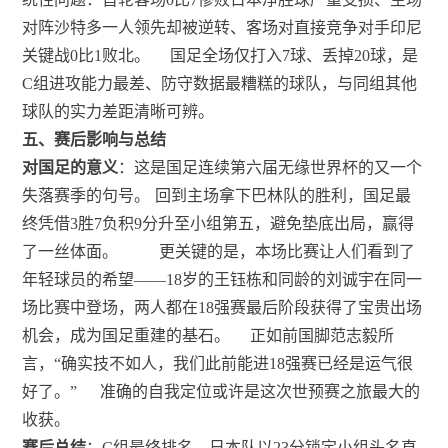
对阵沙特多一人领先却被逆转、客场对直接竞争对手印尼
关键战0比1败北。
国足全场仅打入7球、丢掉20球，是
C组进攻能力最差、防守数据最糟糕的球队，与同组其他
球队的实力差距清晰可辨。
五、赛后影响与总结
对国足的意义
：这是国足连续第六届无缘世界杯的又一个
失落赛季的句号。
回到主场拿下巴林队的胜利，国足最
终凭借3胜7负积9分升至小组第五，避免垫底出局，赢得
了一丝体面。
更关键的是，本场比赛让人们看到了
年轻球员的希望——18岁的王钰栋和同龄的刘诚宇在同一
场比赛中登场，两人都在18强赛最后阶段获得了宝贵出场
机会，成为国足重建的基石。
正如前国脚范志毅所
言，“确实技不如人，我们此前能进18强赛已经是运气很
好了。”
准确的自我定位或许是这次世预赛之旅最大的
收获。
赛后总结
：C组最终排名，日本队以23分锁定小组头名直