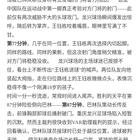
中国队在运动战中第一脚真正考验对方门将的射门——此
前仅有两次威胁不大的头球攻门。龙兴球场瞬间爆发出惊
呼，随后转为掌声，王钰栋咬着嘴唇，眼神里写满了不
甘。
第77分钟
，几乎在同一位置，王钰栋再次选择内切起脚。
同样的路线、同样的果断，但这次射门角度稍欠精准，被
对方门将稳稳没收。
龙兴球场的主场球迷已按捺不
住，看台上不断传出“王钰栋进球”的喊声。两位队友向他
竖起大拇指，走在归位路线上的王钰栋微微点头，表情沉
稳得不像一个刚满18岁的孩子。
时间一分一秒流逝，常规时间进入尾声。胜利的天平在第
87分钟险些倒向巴林——
第87分钟
，巴林队策动长传反
击，前锋胸部卸球后捅射破门。重庆龙兴足球场陷入短暂
的沉默。然而主裁判很快收到VAR助理裁判的提示，经过
回看确认，巴林队球员接球时已处于越位位置，进球被判
无效。
伊万科维奇在场边长舒一口气，紧锁的眉头稍