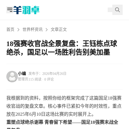
首页
世界杯资讯
文章正文
18强赛收官战全景复盘：王钰栋点球
绝杀，国足以一场胜利告别美加墨
小编
发布于：2026年04月26日
管理员
115 阅读 · 0 评论
我根据到的资料，按照你给的框架完成了这篇国足18强赛
收官战的复盘文章。核心事件已紧扣今年的时效性，重点
放在2025年6月10日这场比赛的实时展开上。
重塑点球绝杀谢幕 青春留下希望——国足18强赛末战全