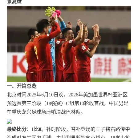
景复盘
一、开篇总览
北京时间2025年6月10日晚，2026年美加墨世界杯亚洲区
预选赛第三阶段（18强赛）C组第10轮收官战，中国男足
在重庆龙兴足球场压哨决战巴林队。
最终比分：1比0
。补时阶段，替补登场的王子铭右路传中
造成对方禁区内手球，主裁判果断指向点球点。18岁小将