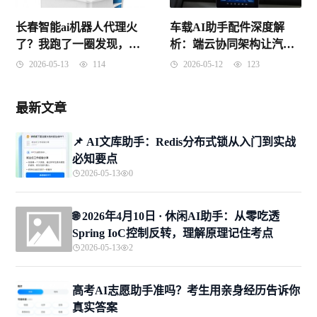
长春智能ai机器人代理火
车载AI助手配件深度解
了？我跑了一圈发现，这
析：端云协同架构让汽车
事儿没你想的那么简单
“听懂人话”
2026-05-13
114
2026-05-12
123
最新文章
📌 ​AI文库助手：Redis分布式锁从入门到实战
必知要点
2026-05-13
0
🌐 2026年4月10日 · 休闲AI助手：从零吃透
Spring IoC控制反转，理解原理记住考点
2026-05-13
2
高考AI志愿助手准吗？考生用亲身经历告诉你
真实答案