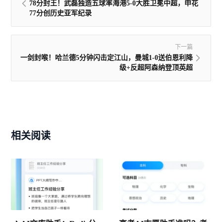
78分封王！武磊独造五球率海港5-0大胜卫冕中超，申花
77分创历史亚军纪录
下一篇
一剑封喉！哈兰德5分钟闪击定江山，曼城1-0送伯恩利降
级+反超阿森纳登顶英超
相关阅读