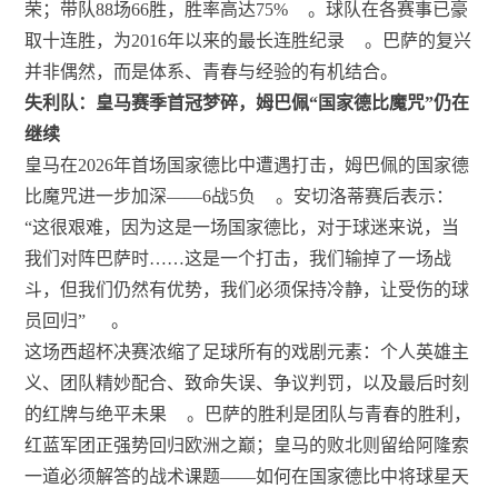
荣；带队88场66胜，胜率高达75%
。球队在各赛事已豪
取十连胜，为2016年以来的最长连胜纪录
。巴萨的复兴
并非偶然，而是体系、青春与经验的有机结合。
失利队：皇马赛季首冠梦碎，姆巴佩“国家德比魔咒”仍在
继续
皇马在2026年首场国家德比中遭遇打击，姆巴佩的国家德
比魔咒进一步加深——6战5负
。安切洛蒂赛后表示：
“这很艰难，因为这是一场国家德比，对于球迷来说，当
我们对阵巴萨时……这是一个打击，我们输掉了一场战
斗，但我们仍然有优势，我们必须保持冷静，让受伤的球
员回归”
。
这场西超杯决赛浓缩了足球所有的戏剧元素：个人英雄主
义、团队精妙配合、致命失误、争议判罚，以及最后时刻
的红牌与绝平未果
。巴萨的胜利是团队与青春的胜利，
红蓝军团正强势回归欧洲之巅；皇马的败北则留给阿隆索
一道必须解答的战术课题——如何在国家德比中将球星天