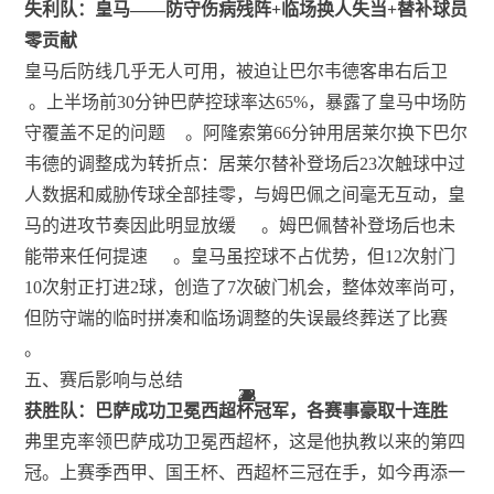
失利队：皇马——防守伤病残阵+临场换人失当+替补球员
零贡献
皇马后防线几乎无人可用，被迫让巴尔韦德客串右后卫
。上半场前30分钟巴萨控球率达65%，暴露了皇马中场防
守覆盖不足的问题
。阿隆索第66分钟用居莱尔换下巴尔
韦德的调整成为转折点：居莱尔替补登场后23次触球中过
人数据和威胁传球全部挂零，与姆巴佩之间毫无互动，皇
马的进攻节奏因此明显放缓
。姆巴佩替补登场后也未
能带来任何提速
。皇马虽控球不占优势，但12次射门
10次射正打进2球，创造了7次破门机会，整体效率尚可，
但防守端的临时拼凑和临场调整的失误最终葬送了比赛
。
五、赛后影响与总结
22
22
22
22
38
38
48
6
6
6
5
5
5
5
5
5
5
5
5
5
6
1
5
6
1
1
5
5
1
6
5
6
1
1
1
5
获胜队：巴萨成功卫冕西超杯冠军，各赛事豪取十连胜
弗里克率领巴萨成功卫冕西超杯，这是他执教以来的第四
冠。上赛季西甲、国王杯、西超杯三冠在手，如今再添一