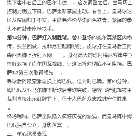
换下客串右后卫的巴尔韦德
。这次调整之后，皇马场上
控制力明显下降，巴萨重新掌握主动。看台上，皇马球迷
区从喧闹归于不安，主席弗洛伦蒂诺面色铁青，紧握的拳
头不时敲击座椅扶手。
第74分钟，巴萨打入制胜球
。替补登场的奥尔莫禁区内横
传，费兰回做，拉菲尼亚起脚劲射，皮球打在皇马后卫阿
森西奥脚上折射入网
。身材高大的琼阿梅尼客串中卫
恰好遮挡了库尔图瓦视线，让这记折射彻底不可阻挡。
巴
萨3-2
第三次取得领先
。
丢球后阿隆索紧急换上姆巴佩，但为时已晚。第89分钟，
姆巴佩从亚马尔脚下断球后带球突破，德容飞铲犯规被主
裁判直接出示红牌罚下，但十人巴萨众志成城守住胜果
。
终场哨响，巴萨全队陷入疯狂庆祝的漩涡，而皇马阵中姆
巴佩独自伫立，身影落寞
。
三、核心球员表现