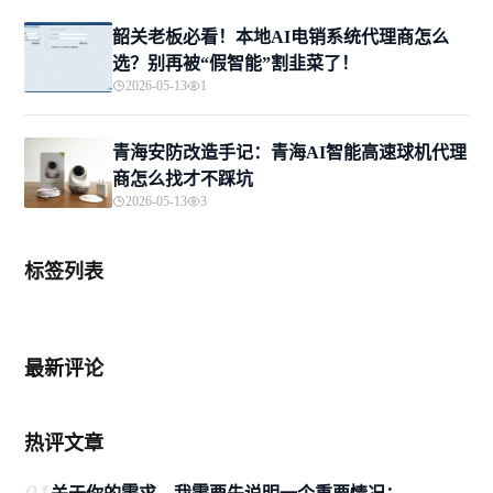
韶关老板必看！本地AI电销系统代理商怎么
选？别再被“假智能”割韭菜了！
2026-05-13
1
青海安防改造手记：青海AI智能高速球机代理
商怎么找才不踩坑
2026-05-13
3
标签列表
最新评论
热评文章