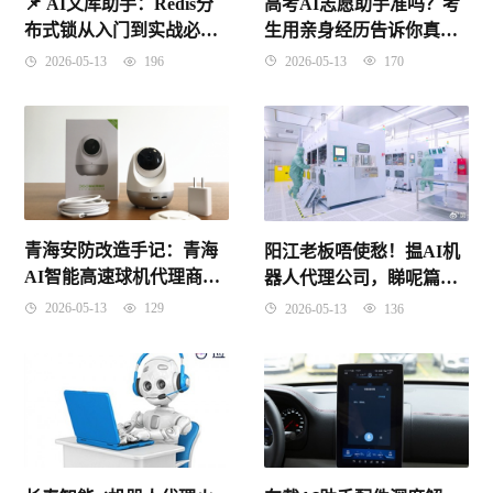
高考AI志愿助手准吗？考
📌 ​AI文库助手：Redis分
生用亲身经历告诉你真实
布式锁从入门到实战必知
答案
要点
2026-05-13
170
2026-05-13
196
青海安防改造手记：青海
阳江老板唔使愁！揾AI机
AI智能高速球机代理商怎
器人代理公司，睇呢篇就
么找才不踩坑
够晒数！
2026-05-13
129
2026-05-13
136