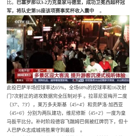
比。
巴塞罗那以3-2力克皇家马德里，成功卫冕西超杯冠
军，将队史第16座该项赛事奖杯收入囊中
。
此役巴萨半场控球率达65%，全场68%的控球率和16次射
门7次射正的进攻数据完全压制对手
。拉菲尼亚梅开二度
（37'、73'），莱万多夫斯基（45+4'）和贡萨洛·加西亚
（45+6'）分别为两队建功，维尼修斯（45+2'）一度为皇
马扳平比分。补时阶段德容飞踹姆巴佩被红牌罚下，但十
人巴萨众志成城将胜果守到最后
。