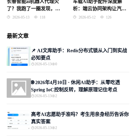
长春智能ai机器人代理火
车载AI助手配件深度解
了？我跑了一圈发现，这
析：端云协同架构让汽车
事儿没你想的那么简单
“听懂人话”
2026-05-13
118
2026-05-12
126
最新文章
📌 ​AI文库助手：Redis分布式锁从入门到实战
必知要点
2026-05-13
0
🌐 2026年4月10日 · 休闲AI助手：从零吃透
Spring IoC控制反转，理解原理记住考点
2026-05-13
2
高考AI志愿助手准吗？考生用亲身经历告诉你
真实答案
2026-05-13
2