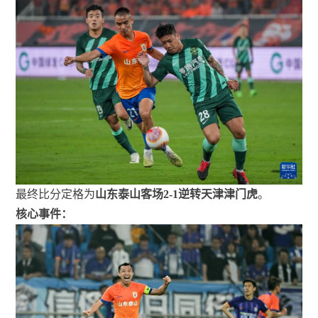
最终比分定格为
山东泰山客场2-1逆转天津津门虎
。
核心事件：