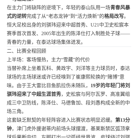
在主力门将缺阵的逆境下，年轻的泰山队用一场
青春风暴
式的逆转
完成了从“老态龙钟”到“活力焕新”的
格局改写
。
恒大足校出身的刘骐玮迎来中超首秀、U21中卫史松宸本
赛季首次首发、2005年出生的陈泽仕打入制胜处子球——
青春的力量，在泰达球场集体迸发。
二、比赛全程回顾
上半场：客场慢热，主力“雪藏”的代价
当替补席上坐着瓦科、黄政宇、刘洋等主力球员时，泰达
球场的主场球迷或许已经嗅到了崔康熙轮换的“赌博”意
味。由于王大雷比目鱼肌拉伤未随队，
19岁的年轻门将刘
骐玮迎来了中超生涯首秀
，史松宸与阿尔瓦罗、高准翼组
成三中卫防线，陈泽仕、马德鲁加、段刘愚构成全新的中
场三角。
这套缺乏默契的年轻阵容进入比赛状态明显迟缓。
第13分
钟
，津门虎外援谢蒂内前场头球摆渡，基莱斯禁区弧顶拿
球后果断内切，左脚打出一记弧线世界波，皮球绕过刘骐