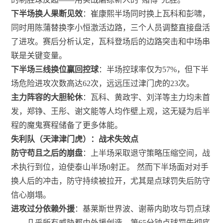
下半场换人果断见效
：崔康熙半场同时换上瓦科和彭啸，
同时用陈蒲替换李小恒激活边路，三个人员调整直接盘活
了进攻。赛后分析认定，瓦科登场后的边路突击和中场串
联是关键变量。
下半场三线换位赢回控球
：半场控球率仅为57%，但下半
场危险进攻次数高达62次，远远压过津门虎的23次。
主力阵容的大胆轮休
：瓦科、黄政宇、刘洋等主力均未首
发，郑铮、王彤、谢文能等人均作壁上观，这无疑为后半
程的魔鬼赛程储备了更多体能。
失利队（天津津门虎）：战术失效点
防守苟且之后的崩盘
：上半场采取退守策略压缩空间，战
术执行到位，迫使泰山半场0射正。
然而下半场面对对手
换人后的冲击，防守持续被拉开，尤其是点球罚失后防守
信心崩塌。
进攻过分依赖外援
：基莱斯世界波、谢蒂内助攻与罚点球
——几乎所有威胁都由外援创造。第65分钟点球罚失彻底