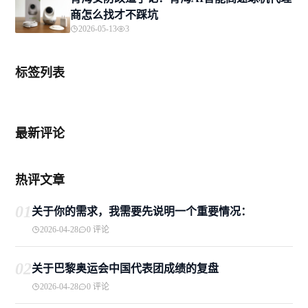
商怎么找才不踩坑
2026-05-13
3
标签列表
最新评论
热评文章
01
关于你的需求，我需要先说明一个重要情况：
2026-04-28
0 评论
02
关于巴黎奥运会中国代表团成绩的复盘
2026-04-28
0 评论