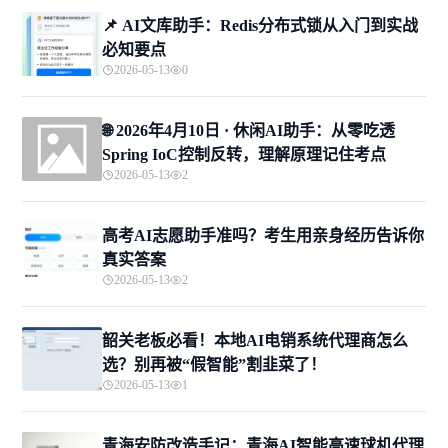
📌 ​AI文库助手：Redis分布式锁从入门到实战
必知要点
2026-05-13
0
🌐 2026年4月10日 · 休闲AI助手：从零吃透
Spring IoC控制反转，理解原理记住考点
2026-05-13
2
高考AI志愿助手准吗？考生用亲身经历告诉你
真实答案
2026-05-13
2
韶关老板必看！本地AI电销系统代理商怎么
选？别再被“假智能”割韭菜了！
2026-05-13
1
青海安防改造手记：青海AI智能高速球机代理