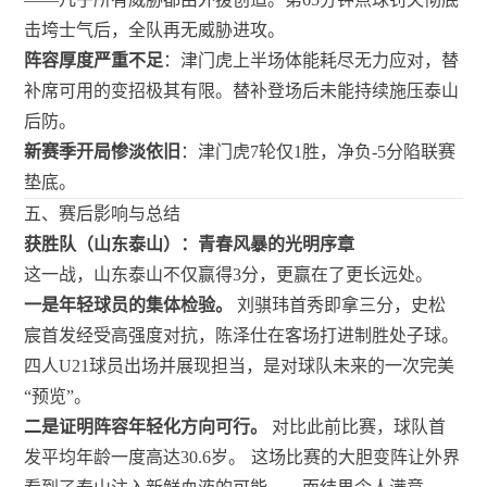
击垮士气后，全队再无威胁进攻。
阵容厚度严重不足
：津门虎上半场体能耗尽无力应对，替
补席可用的变招极其有限。替补登场后未能持续施压泰山
后防。
新赛季开局惨淡依旧
：津门虎7轮仅1胜，净负-5分陷联赛
垫底。
五、赛后影响与总结
获胜队（山东泰山）：青春风暴的光明序章
这一战，山东泰山不仅赢得3分，更赢在了更长远处。
一是年轻球员的集体检验。
刘骐玮首秀即拿三分，史松
宸首发经受高强度对抗，陈泽仕在客场打进制胜处子球。
四人U21球员出场并展现担当，是对球队未来的一次完美
“预览”。
二是证明阵容年轻化方向可行。
对比此前比赛，球队首
发平均年龄一度高达30.6岁。
这场比赛的大胆变阵让外界