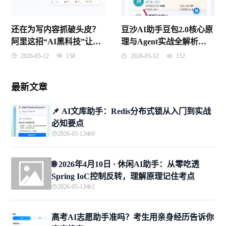
还在为写内容抓破头皮？
豆沙AI助手豆包2.0核心原
阿里这招“AI黑科技”让无
理与Agent实战全解析
数打工人惊掉了下巴
（2026年4月版）
2026-05-12
158
2026-05-12
152
最新文章
📌 ​AI文库助手：Redis分布式锁从入门到实战
必知要点
2026-05-13
0
🌐 2026年4月10日 · 休闲AI助手：从零吃透
Spring IoC控制反转，理解原理记住考点
2026-05-13
2
高考AI志愿助手准吗？考生用亲身经历告诉你