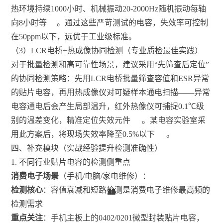
热环境持续1000小时、机械振动20-2000Hz随机振动每轴
向8小时等
。通过这些严苛测试的电容，失效率可控制
在50ppm以下，远优于工业级标准。
（3）LCR电桥+热成像协同检测（专业质检最佳实践）
对于批量检测和高可靠性场景，建议采用“先筛查后定位”
的协同检测策略：先用LCR电桥批量筛查容值和ESR异常
的贴片电容，再用热成像仪对可疑样本通电扫描——异常
电容通电后会产生局部温升，红外热像仪可捕捉0.1℃级
别的温差变化，精准定位失效元件
。某电容实验室采
用此方案后，将现场失效率降至0.5%以下
。
四、补充模块（实战经验提升检测准确性）
1. 不同行业贴片电容的检测侧重点
消费电子场景
（手机/电脑/家电维修）：
检测核心
：容值衰减和短路检测是消费电子维修最高频的
38
41
45
15
36
38
45
15
49
21
33
33
36
21
36
45
41
45
45
45
45
41
12
15
40
40
15
45
40
45
49
49
22
53
22
15
22
11
11
11
11
4
4
4
4
检测需求
重点关注
：手机主板上的0402/0201微型封装贴片电容，