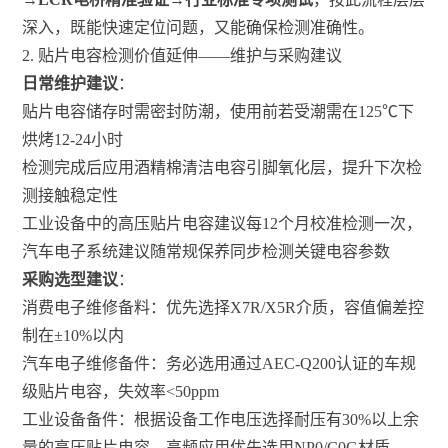
深入，既能快速定位问题，又能确保检测准确性。
2. 贴片电容检测价值延伸——维护与采购建议
日常维护建议
：
贴片电容储存时需密封防潮，使用前若受潮需在125℃下
烘烤12-24小时
检测完成后应用酒精棉清洁电容引脚氧化层，提升下次检
测接触稳定性
工业设备中的高压贴片电容建议每12个月校准检测一次，
汽车电子系统建议随常规保养同步检测关键电容参数
采购选型建议
：
消费电子维修备料：优先选择X7R/X5R介质，容值偏差控
制在±10%以内
汽车电子维修备件：务必选用通过AEC-Q200认证的车规
级贴片电容，失效率<50ppm
工业设备备件：根据设备工作电压选择耐压有30%以上余
量的高压贴片电容，高频应用优先选用NP0/C0G材质