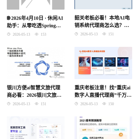
韶关老板必看！本地AI电
🌐 2026年4月10日 · 休闲AI
销系统代理商怎么选？别
助手：从零吃透Spring
再被“假智能”割韭菜了！
IoC控制反转，理解原理
2026-05-13
151
2026-05-13
153
记住考点
重庆老板注意！找“重庆ai
银川方便ai智慧文旅代理
数字人直播代理商”千万别
商必看：2026银川文旅数
只看价格，这3个坑踩了要
字化红利到底怎么抓？
2026-05-13
150
2026-05-13
151
遭起