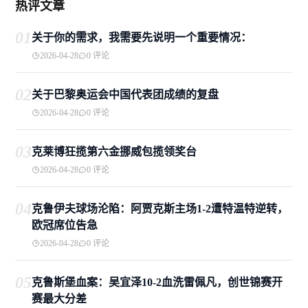
热评文章
01
关于你的需求，我需要先说明一个重要情况：
2026-04-28
0 评论
02
关于巴黎奥运会中国代表团成绩的复盘
2026-04-28
0 评论
03
克莱博狂揽第六金挪威包揽领奖台
2026-04-28
0 评论
04
克鲁伊夫球场沦陷：阿贾克斯主场1-2遭特温特逆转，
欧冠席位告急
2026-04-28
0 评论
05
克鲁斯堡血案：吴宜泽10-2血洗雷佩凡，创世锦赛开
赛最大分差