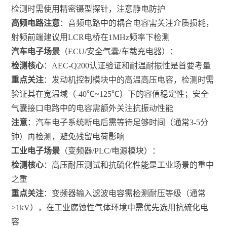
检测时需使用精密镊型探针，注意静电防护
高频电路注意
：音频电路中的耦合电容需关注介质损耗，
射频前端建议用LCR电桥在1MHz频率下检测
汽车电子场景
（ECU/安全气囊/车载充电器）：
检测核心
：AEC-Q200认证验证和耐温耐振性是首要考量
重点关注
：发动机控制模块中的高温高压电容，检测时需
验证其在宽温域（-40℃~125℃）下的容值稳定性；安全
气囊接口电路中的电容需额外关注抗振动性能
注意
：汽车电子系统断电后需等待足够时间（通常3-5分
钟）再检测，避免残留电荷影响
工业电子场景
（变频器/PLC/电源模块）：
检测核心
：高压耐压测试和抗硫化性能是工业场景的重中
之重
重点关注
：变频器输入滤波电容需检测耐压等级（通常
>1kV），在工业腐蚀性气体环境中需优先选用抗硫化电
容