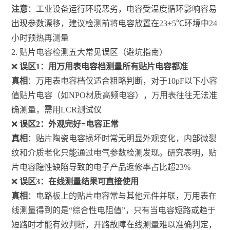
注意
：工业设备运行环境恶劣，电容受温度循环影响容易
出现参数漂移，建议检测前将电容放置在23±5℃环境中24
小时预热再测量
2. 贴片电容检测五大常见误区（避坑指南）
❌
误区1：用万用表电容档测量所有贴片电容都准
真相
：万用表电容档仅适合粗略判断，对于10pF以下小容
值贴片电容（如NPO材质高频电容），万用表往往无法准
确测量，需用LCR测试仪
❌
误区2：外观完好=电容正常
真相
：贴片陶瓷电容损坏时常无明显外观变化，内部微裂
纹和介质老化只能通过电气参数检测发现。研究表明，贴
片电容隐性缺陷导致的电子产品返修率占比超23%
❌
误区3：在线测量结果可直接使用
真相
：电路板上的贴片电容常与其他元件并联，万用表在
线测量得到的是“综合性电阻值”，只有当电容短路或趋于
短路时才能有效判断，开路故障在线测量难以准确判定，