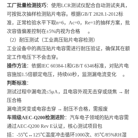
工厂批量检测技巧
：使用LCR测试仪配合自动测试夹具，
可按批次抽样检测贴片电容。根据GB/T 2828.1-2012标
准，正常检验水平下取n=6，Ac=0，Re=1的抽样方案，批
次容值偏差控制在±5%内视为合格
。
（2）耐压测试（工业高压贴片电容检测）
工业设备中的高压贴片电容需进行耐压验证，确保其在额
定工作电压下不会击穿。
操作方法
：依据IEC 60384-1和GB/T 6346标准，对贴片电
容施加1.5倍额定电压，持续60秒，监测漏电流变化
。
判断标准
：
测试过程中漏电流≤5μA，且电容外观无击穿或烧焦 → 耐
压合格
漏电流突变或电容击穿 → 耐压不合格，需报废
车规级AEC-Q200检测进阶
：汽车电子领域的贴片电容需
通过AEC-Q200 Rev E认证，核心测试项目包
括：-55℃↔125℃温度冲击循环1000次、85℃/85%RH湿