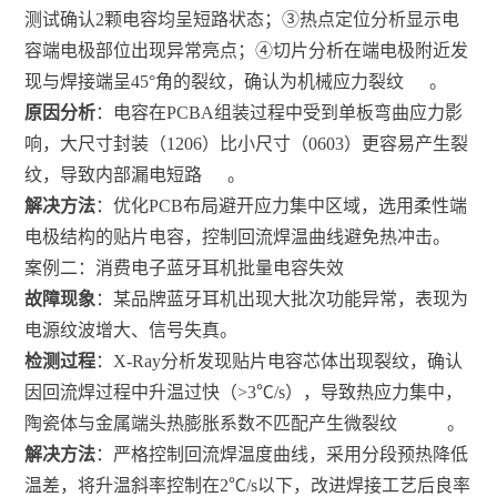
测试确认2颗电容均呈短路状态；③热点定位分析显示电
容端电极部位出现异常亮点；④切片分析在端电极附近发
现与焊接端呈45°角的裂纹，确认为机械应力裂纹
。
原因分析
：电容在PCBA组装过程中受到单板弯曲应力影
响，大尺寸封装（1206）比小尺寸（0603）更容易产生裂
纹，导致内部漏电短路
。
解决方法
：优化PCB布局避开应力集中区域，选用柔性端
电极结构的贴片电容，控制回流焊温曲线避免热冲击。
案例二：消费电子蓝牙耳机批量电容失效
故障现象
：某品牌蓝牙耳机出现大批次功能异常，表现为
电源纹波增大、信号失真。
检测过程
：X-Ray分析发现贴片电容芯体出现裂纹，确认
因回流焊过程中升温过快（>3℃/s），导致热应力集中，
陶瓷体与金属端头热膨胀系数不匹配产生微裂纹
。
解决方法
：严格控制回流焊温度曲线，采用分段预热降低
温差，将升温斜率控制在2℃/s以下，改进焊接工艺后良率