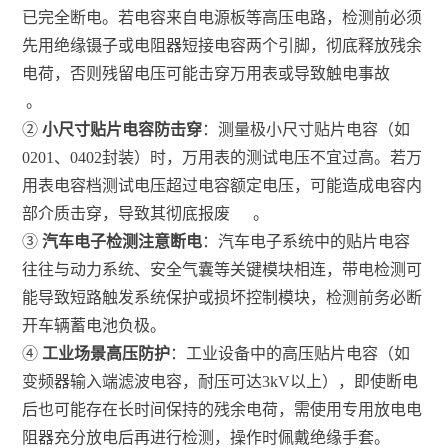
已完全断电。若电容来自电源板等高压电路，检测前必须
先用绝缘镊子或电阻器短接电容两个引脚，彻底释放残余
电荷，否则残留电压可能击穿万用表或导致触电事故
。
②
小尺寸贴片电容防击穿
：测量极小尺寸贴片电容（如
0201、0402封装）时，万用表的测试电压不宜过高。若万
用表电容档测试电压超过电容额定电压，可能造成电容内
部介质击穿，导致其彻底报废
。
③
汽车电子检测注意断电
：汽车电子系统中的贴片电容
往往与动力系统、安全气囊等关键模块相连，带电检测可
能导致短路触发系统保护或损坏控制模块，检测前务必断
开车辆蓄电池负极。
④
工业场景高压防护
：工业设备中的高压贴片电容（如
变频器输入端滤波电容，耐压可达3kV以上），即使断电
后也可能存在长时间保持的残余电荷，需使用专用放电电
阻器充分放电后再进行检测，操作时佩戴绝缘手套。