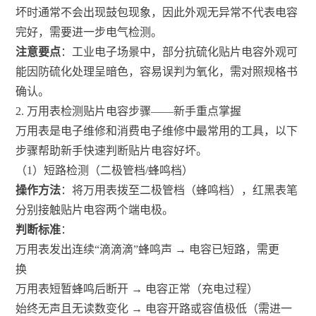
坏时通常不会出现鼓包现象，因此外观无异常不代表电容
完好，需要进一步电气检测。
注意要点
：工业电子场景中，部分抗硫化贴片电容外观可
能因防硫化处理呈暗色，容易误判为氧化，需对照规格书
确认。
2. 万用表检测贴片电容步骤——新手重点掌握
万用表是电子维修和消费电子维修中最常用的工具，以下
步骤帮助新手快速判断贴片电容好坏。
（1）短路检测（二极管档/蜂鸣档）
操作方法
：将万用表拨至二极管档（蜂鸣档），红黑表笔
分别接触贴片电容两个端电极。
判断标准
：
万用表发出连续“滴滴滴”蜂鸣声 → 电容已短路，需更
换
万用表短暂蜂鸣后断开 → 电容正常（充电过程）
始终无声且无读数变化 → 电容开路或容值极低（需进一