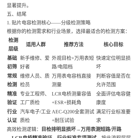
显著提升。
五、结尾
1. 贴片电容检测核心——分级检测策略
根据你的检测需求和行业场景，选择最适合的检测方案：
检测
适用人群
推荐方法
核心目标
层级
基础
新手维修、爱
外观目检+万用表短
快速定位明显损
初筛
好者
路/电阻档
坏
常规
维修人员、质
万用表电容档直接
判断容值是否在
检测
检员
测量
允许范围
精准
专业工程师、
LCR电桥测量容值
全面评估电容健
验证
工厂质检
+ESR+损耗角
康度
行业
汽车电子/工业
AEC-Q200全套测试
满足行业标准要
认证
质检
+耐压试验
求
高效检测逻辑：
目检排明显损坏→万用表测短路/开路
→LCR电桥精准验证→行业标准专项测试
，按此流程层层