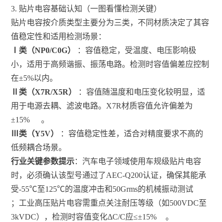
3. 贴片电容基础认知（一图看懂检测关键）
贴片电容按介质类型主要分为三类，不同材质决定了其容
值稳定性和适用检测场景：
Ⅰ类（NP0/C0G）
：容值稳定，受温度、电压影响极
小，适用于高频谐振、振荡电路。检测时容值偏差应控制
在±5%以内。
Ⅱ类（X7R/X5R）
：容值随温度和电压变化较明显，适
用于电源去耦、滤波电路。X7R材质容值允许偏差为
±15%
。
Ⅲ类（Y5V）
：容值稳定性差，适合对精度要求不高的
低频耦合场景。
行业关键参数提示
：汽车电子领域使用车规级贴片电容
时，必须确认该型号通过了AEC-Q200认证，确保其能承
受-55℃至125℃的温度冲击和50Grms的机械振动测试
；工业高压贴片电容需重点关注耐压等级（如500VDC至
3kVDC），检测时容值变化ΔC/C应≤±15%
。