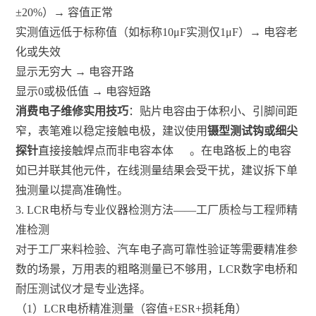
±20%）→ 容值正常
实测值远低于标称值（如标称10μF实测仅1μF）→ 电容老
化或失效
显示无穷大 → 电容开路
显示0或极低值 → 电容短路
消费电子维修实用技巧
：贴片电容由于体积小、引脚间距
窄，表笔难以稳定接触电极，建议使用
镊型测试钩或细尖
探针
直接接触焊点而非电容本体
。在电路板上的电容
如已并联其他元件，在线测量结果会受干扰，建议拆下单
独测量以提高准确性。
3. LCR电桥与专业仪器检测方法——工厂质检与工程师精
准检测
对于工厂来料检验、汽车电子高可靠性验证等需要精准参
数的场景，万用表的粗略测量已不够用，LCR数字电桥和
耐压测试仪才是专业选择。
（1）LCR电桥精准测量（容值+ESR+损耗角）