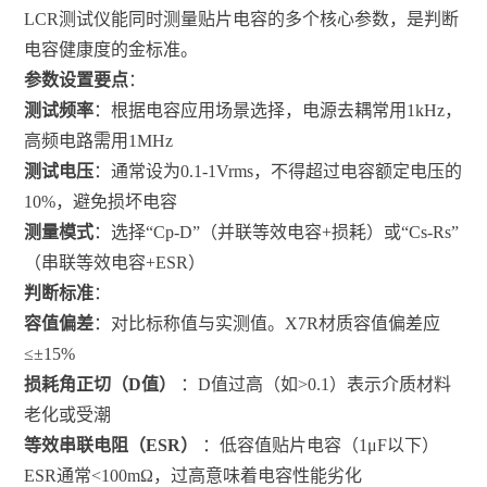
LCR测试仪能同时测量贴片电容的多个核心参数，是判断
电容健康度的金标准。
参数设置要点
：
测试频率
：根据电容应用场景选择，电源去耦常用1kHz，
高频电路需用1MHz
测试电压
：通常设为0.1-1Vrms，不得超过电容额定电压的
10%，避免损坏电容
测量模式
：选择“Cp-D”（并联等效电容+损耗）或“Cs-Rs”
（串联等效电容+ESR）
判断标准
：
容值偏差
：对比标称值与实测值。X7R材质容值偏差应
≤±15%
损耗角正切（D值）
：D值过高（如>0.1）表示介质材料
老化或受潮
等效串联电阻（ESR）
：低容值贴片电容（1μF以下）
ESR通常<100mΩ，过高意味着电容性能劣化