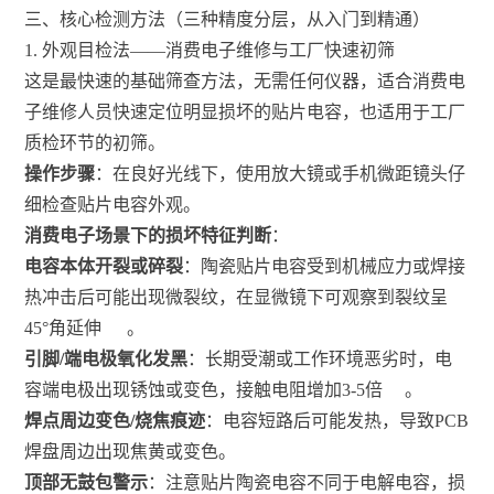
三、核心检测方法（三种精度分层，从入门到精通）
1. 外观目检法——消费电子维修与工厂快速初筛
这是最快速的基础筛查方法，无需任何仪器，适合消费电
子维修人员快速定位明显损坏的贴片电容，也适用于工厂
质检环节的初筛。
操作步骤
：在良好光线下，使用放大镜或手机微距镜头仔
细检查贴片电容外观。
消费电子场景下的损坏特征判断
：
电容本体开裂或碎裂
：陶瓷贴片电容受到机械应力或焊接
热冲击后可能出现微裂纹，在显微镜下可观察到裂纹呈
45°角延伸
。
引脚/端电极氧化发黑
：长期受潮或工作环境恶劣时，电
容端电极出现锈蚀或变色，接触电阻增加3-5倍
。
焊点周边变色/烧焦痕迹
：电容短路后可能发热，导致PCB
焊盘周边出现焦黄或变色。
顶部无鼓包警示
：注意贴片陶瓷电容不同于电解电容，损