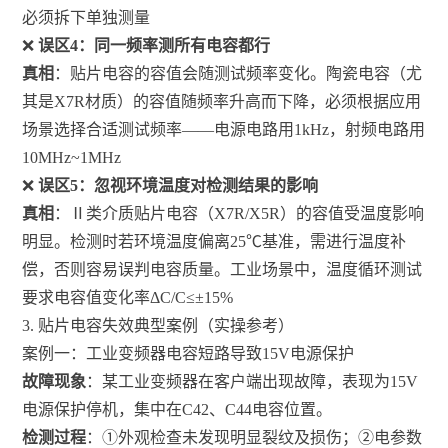
必须拆下单独测量
❌
误区4：同一频率测所有电容都行
真相
：贴片电容的容值会随测试频率变化。陶瓷电容（尤
其是X7R材质）的容值随频率升高而下降，必须根据应用
场景选择合适测试频率——电源电路用1kHz，射频电路用
10MHz~1MHz
❌
误区5：忽视环境温度对检测结果的影响
真相
：Ⅱ类介质贴片电容（X7R/X5R）的容值受温度影响
明显。检测时若环境温度偏离25℃基准，需进行温度补
偿，否则容易误判电容质量。工业场景中，温度循环测试
要求电容值变化率ΔC/C≤±15%
3. 贴片电容失效典型案例（实操参考）
案例一：工业变频器电容短路导致15V电源保护
故障现象
：某工业变频器在客户端出现故障，表现为15V
电源保护停机，集中在C42、C44电容位置。
检测过程
：①外观检查未发现明显裂纹及损伤；②电参数