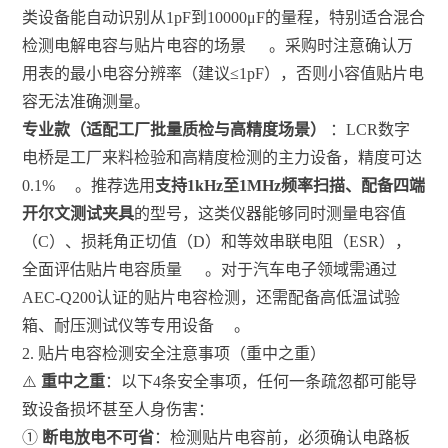
类设备能自动识别从1pF到10000μF的量程，特别适合混合
检测电解电容与贴片电容的场景
。采购时注意确认万
用表的最小电容分辨率（建议≤1pF），否则小容值贴片电
容无法准确测量。
专业款（适配工厂批量质检与高精度场景）
：LCR数字
电桥是工厂来料检验和高精度检测的主力设备，精度可达
0.1%
。推荐选用
支持1kHz至1MHz频率扫描、配备四端
开尔文测试夹具
的型号，这类仪器能够同时测量电容值
（C）、损耗角正切值（D）和等效串联电阻（ESR），
全面评估贴片电容质量
。对于汽车电子领域需通过
AEC-Q200认证的贴片电容检测，还需配备高低温试验
箱、耐压测试仪等专用设备
。
2. 贴片电容检测安全注意事项（重中之重）
⚠️
重中之重
：以下4条安全事项，任何一条疏忽都可能导
致设备损坏甚至人身伤害：
①
断电放电不可省
：检测贴片电容前，必须确认电路板