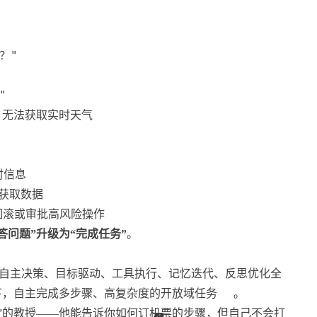
？"
"
，无法获取实时天气
时信息
I获取数据
回滚或审批高风险操作
答问题”升级为“完成任务”
。
感知、自主决策、目标驱动、工具执行、记忆迭代、反思优化全
下，自主完成多步骤、高复杂度的开放域任务
。
说”的教授——他能告诉你如何订机票的步骤，但自己不会打
44
12
12
12
12
34
34
43
32
34
44
11
11
2
1
1
1