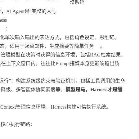
整系统
AI Agent是“完整的人”。
ess
：
优化单次输入输出的表达方式，包括角色设定、思维链、
库，无状态，适用于起草邮件、生成摘要等简单任务
。
：管理模型在决策时获得的信息环境，包括RAG检索结果、
上下文窗口内，往往比Prompt措辞本身更影响输出质
运行”：构建系统级约束与验证机制，包括工具调用的生命
与降级、多智能体协同调度等。
模型是马，Harness才是缰
ntext管理信息环境，Harness构建可信执行系统。
展示核心执行链路：