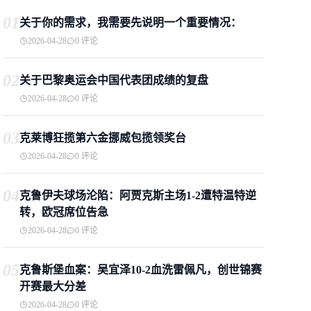
01
关于你的需求，我需要先说明一个重要情况：
2026-04-28
0 评论
02
关于巴黎奥运会中国代表团成绩的复盘
2026-04-28
0 评论
03
克莱博狂揽第六金挪威包揽领奖台
2026-04-28
0 评论
04
克鲁伊夫球场沦陷：阿贾克斯主场1-2遭特温特逆
转，欧冠席位告急
2026-04-28
0 评论
05
克鲁斯堡血案：吴宜泽10-2血洗雷佩凡，创世锦赛
开赛最大分差
2026-04-28
0 评论