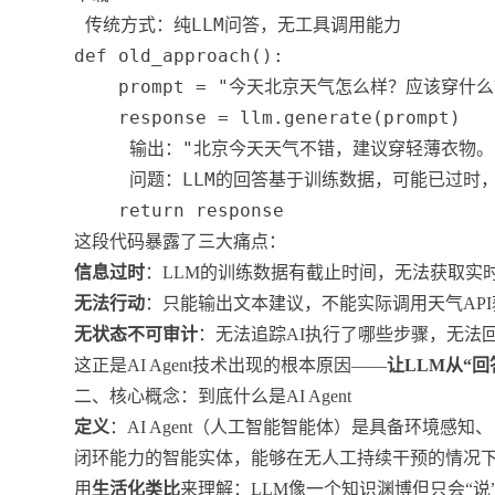
 传统方式：纯LLM问答，无工具调用能力
def
old_approach
(
)
:
    prompt 
=
"今天北京天气怎么样？应该穿什么
    response 
=
 llm
.
generate
(
prompt
)
 输出："北京今天天气不错，建议穿轻薄衣物。
 问题：LLM的回答基于训练数据，可能已过时
return
 response
这段代码暴露了三大痛点：
信息过时
：LLM的训练数据有截止时间，无法获取实
无法行动
：只能输出文本建议，不能实际调用天气AP
无状态不可审计
：无法追踪AI执行了哪些步骤，无法
这正是AI Agent技术出现的根本原因——
让LLM从“回
二、核心概念：到底什么是AI Agent
定义
：AI Agent（人工智能智能体）是具备环境
闭环能力的智能实体，能够在无人工持续干预的情况
用
生活化类比
来理解：LLM像一个知识渊博但只会“