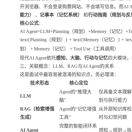
开浏览器、不会登录购票网站、不会填写信息。而AI A
能力）
、
记事本（记忆系统）
和
行动指南（规划与反
核心公式
：
AI Agent=LLM+Planning（规划）+Memory（记忆）+Tool 
\text{Planning（规划）} + \text{Memory（记忆）} + \
划）
+
Memory
（记忆）
+
Tool Use
（工具调用）
现代AI Agent依托
感知、大脑、行动与记忆
四大模块，
三、关联概念：LLM、RAG与AI Agent的关系
这是面试中最容易被混淆的知识点，务必理清：
技术形态
核心定位
Agent的“推理大
仅具备文本理解
LLM
脑”
划与执行能力
RAG（检索增强
Agent的“记忆增强
从外部知识库检
生成）
工具”
时与幻觉问题
完整的智能闭环系
AI Agent
感知→规划→执