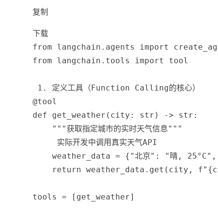
复制
下载
from
 langchain
.
agents 
import
 create_ag
from
 langchain
.
tools 
import
 tool
 1. 定义工具（Function Calling的核心）
@tool
def
get_weather
(
city
:
str
)
-
>
str
:
"""获取指定城市的实时天气信息"""
 实际开发中调用真实天气API
    weather_data 
=
{
"北京"
:
"晴, 25°C"
,
return
 weather_data
.
get
(
city
,
f"
{
c
tools 
=
[
get_weather
]