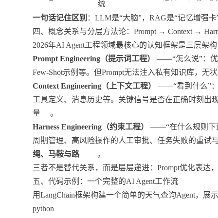
统
一句话记住区别
：LLM是“大脑”，RAG是“记忆增强卡”，
四、概念关系与分层方法论：Prompt → Context → Harn
2026年AI Agent工程领域最核心的认知框架是三层架构
Prompt Engineering（提示词工程）
——“怎么说”：
Few-Shot示例等。但Prompt无法注入私有知识
Context Engineering（上下文工程）
——“看到什么”
工具定义、消息历史等。关键信号是否在正确时刻出现在
量
。
Harness Engineering（约束工程）
——“在什么规则下
周期管理、高风险操作的人工审批、任务失败的重试
绳、马鞍与路
。
三者不是替代关系，而是层层递进：Prompt优化表达，Co
五、代码示例：一个完整的AI Agent工作流
用LangChain框架构建一个简单的天气查询Agent，
python