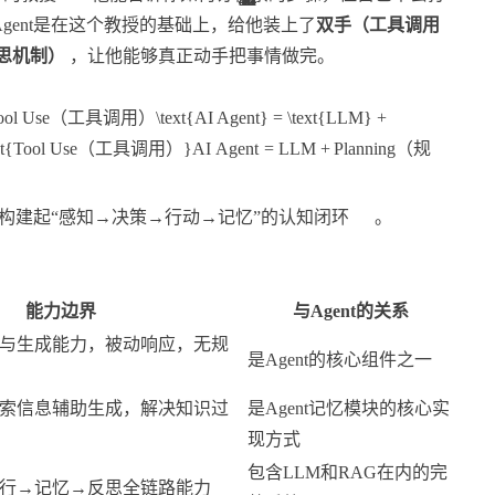
gent是在这个教授的基础上，给他装上了
双手（工具调用
思机制）
，让他能够真正动手把事情做完。
Use（工具调用）\text{AI Agent} = \text{LLM} +
text{Tool Use（工具调用）}
AI Agent
=
LLM
+
Planning
（规
构建起“感知→决策→行动→记忆”的认知闭环
。
能力边界
与Agent的关系
与生成能力，被动响应，无规
是Agent的核心组件之一
索信息辅助生成，解决知识过
是Agent记忆模块的核心实
现方式
包含LLM和RAG在内的完
行→记忆→反思全链路能力