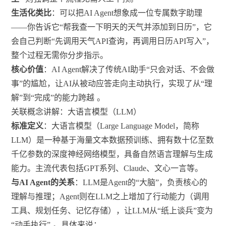
生活化类比
：可以把AI Agent想象成一位专属数字助理
——你告诉它“帮我查一下明天的天气并添加到日历”，它
会自己判断“先调用天气API查询，再调用日历API写入”，
整个过程无需你分步指示。
核心价值
：AI Agent解决了传统AI助手“只会对话、不会做
事”的尴尬，让AI从被动应答走向主动执行，实现了从“理
解”到“完成”的能力跨越
。
关联概念讲解：大语言模型（LLM）
标准定义
：大语言模型（Large Language Model，简称
LLM）是一种基于海量文本数据预训练、拥有数十亿至数
千亿参数的深度神经网络模型，具备自然语言理解与生成
能力。主流代表包括GPT系列、Claude、文心一言等。
与AI Agent的关系
：LLM是Agent的“大脑”，负责核心的
理解与推理；Agent则在LLM之上增加了行动能力（调用
工具、规划任务、记忆存储），让LLM从“纸上谈兵”变为
“动手执行”
。具体来说：