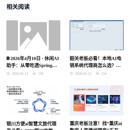
相关阅读
韶关老板必看！本地AI电
🌐 2026年4月10日 · 休闲AI
销系统代理商怎么选？别
助手：从零吃透Spring
再被“假智能”割韭菜了！
IoC控制反转，理解原理
2026-05-13
154
2026-05-13
156
记住考点
重庆老板注意！找“重庆ai
银川方便ai智慧文旅代理