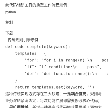
统代码辅助工具的典型工作流程示例：
python
复制
下载
 传统规则引擎示例
def
code_complete
(
keyword
)
:
    templates 
=
{
"for"
:
"for i in range(n):\n    pa
"if"
:
"if condition:\n    pass"
,
"def"
:
"def function_name():\n    
}
return
 templates
.
get
(
keyword
,
""
)
这种传统实现方式存在三大缺陷：
一是耦合度高
，规则与
业务逻辑紧密绑定，每次功能扩展都需要修改核心代码；
二是扩展性差
，新增一种语言或代码模式需要手工添加大