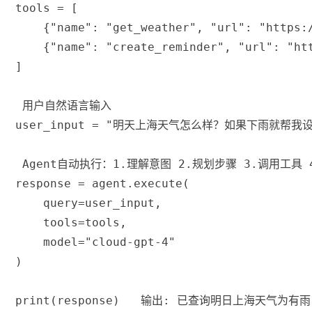
tools 
=
[
{
"name"
:
"get_weather"
,
"url"
:
"https:
{
"name"
:
"create_reminder"
,
"url"
:
"ht
]
 用户自然语言输入
user_input 
=
"明天上海天气怎么样？如果下雨就帮我设
 Agent自动执行：1.理解意图 2.规划步骤 3.调用工具
response 
=
 agent
.
execute
(
    query
=
user_input
,
    tools
=
tools
,
    model
=
"cloud-gpt-4"
)
print
(
response
)
 输出: 已查询明日上海天气为有