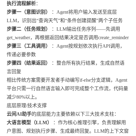
执行流程解析
：
步骤一（意图识别）
：Agent将用户输入发送至底层
LLM，识别出“查询天气”和“条件创建提醒”两个子任务
步骤二（任务规划）
：LLM输出任务序列——先调用
get_weather，再根据返回结果决定是否调用create_reminder
步骤三（工具调用）
：Agent按规划依次执行API调用，
传递必要参数
步骤四（结果返回）
：整合所有执行结果，生成自然语
言回复
相比传统方案需要开发者手动编写if-else分支逻辑，Agent
平台只需一行自然语言输入即可完成整个工作流，代码量
减少80%以上。
底层原理/技术支撑
云间AI助手
的底层能力主要依赖以下三大技术支柱：
大语言模型（LLM）
：作为核心推理引擎，负责理解用
户意图、规划执行步骤、生成最终回复。LLM的上下文窗