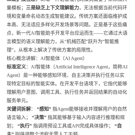
量模板；
三是缺乏上下文理解能力
，无法根据当前代码环
境和变量命名动态生成智能建议。传统方案还面临维护成
本高、无法适应多样化开发场景等问题。正是基于这些痛
点，新一代AI智能助手开发平台应运而生——它通过大语
言模型的语义理解能力，从“机械匹配”跃升为“智能推
理”，从根本上解决了传统方案的局限性。
核心概念讲解：AI智能体（AI Agent）
标准定义
：AI智能体（Artificial Intelligence Agent，简称AI
Agent）是一种能够感知环境、自主决策并执行任务以实
现特定目标的智能实体。在开发平台语境下，它指代能够
理解用户意图、调用工具、执行任务并返回结果的自动化
服务单元。
关键词拆解
：
“感知”
指Agent能够接收并理解用户的自然
语言输入；
“决策”
指其能够基于输入内容进行推理和规
划；
“执行”
指调用预设工具或API完成具体操作；
“自
主”
则强调整个流程无需人工干预。