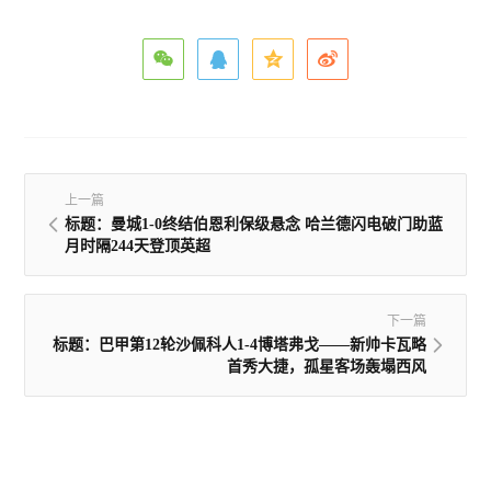
上一篇
标题：曼城1-0终结伯恩利保级悬念 哈兰德闪电破门助蓝
月时隔244天登顶英超
下一篇
标题：巴甲第12轮沙佩科人1-4博塔弗戈——新帅卡瓦略
首秀大捷，孤星客场轰塌西风