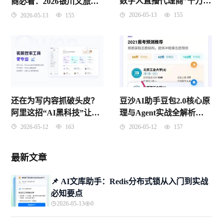
数字人直播代理商”千万别
商必看：2026银川文旅数
只看价格，这3个坑踩了要
字化红利到底怎么抓？
2026-05-13
155
2026-05-13
155
遭起
还在为写内容抓破头皮？
豆沙AI助手豆包2.0核心原
阿里这招“AI黑科技”让无
理与Agent实战全解析
数打工人惊掉了下巴
（2026年4月版）
2026-05-12
163
2026-05-12
157
最新文章
📌 ​AI文库助手：Redis分布式锁从入门到实战
必知要点
2026-05-13
0