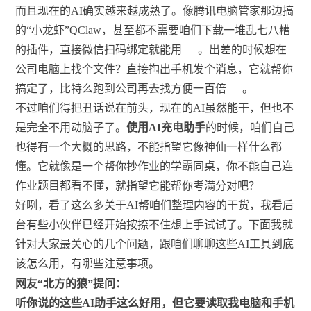
而且现在的AI确实越来越成熟了。像腾讯电脑管家那边搞
的“小龙虾”QClaw，甚至都不需要咱们下载一堆乱七八糟
的插件，直接微信扫码绑定就能用
。出差的时候想在
公司电脑上找个文件？直接掏出手机发个消息，它就帮你
搞定了，比特么跑到公司再去找方便一百倍
。
不过咱们得把丑话说在前头，现在的AI虽然能干，但也不
是完全不用动脑子了。
使用AI充电助手
的时候，咱们自己
也得有一个大概的思路，不能指望它像神仙一样什么都
懂。它就像是一个帮你抄作业的学霸同桌，你不能自己连
作业题目都看不懂，就指望它能帮你考满分对吧？
好咧，看了这么多关于AI帮咱们整理内容的干货，我看后
台有些小伙伴已经开始按捺不住想上手试试了。下面我就
针对大家最关心的几个问题，跟咱们聊聊这些AI工具到底
该怎么用，有哪些注意事项。
网友“北方的狼”提问：
听你说的这些AI助手这么好用，但它要读取我电脑和手机