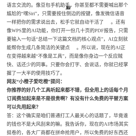
语言交流的。像豆包手机助手，你甚至都不需要喊出那个
29
33
19
19
37
32
32
32
29
37
17
32
1
1
1
尴尬的“嘿Siri”，只需要按住侧边的按键，像发微信语音
一样把你的需求说出去，松手它就自动干活了
。还有
像WPS里的AI功能，你打开一份几十页的PDF报告，只需
要输入一句话“总结一下这篇文档的核心观点”，AI立刻就
能帮你生成几条简洁的关键点
。所以说，现在的AI正
在变得越来越“不像是工具”，而是像你身边一个反应贼
快、话还少的同事。只要你会打字、会说话，你就已经掌
握了一大半的使用技巧了。
网友“小橙子爱吃橙”提问：
你推荐的好几个工具听起来都不错，但全用上的话每个月
订阅费加起来是不是很贵啊？有没有什么免费的平替方案
可以先用起来？
答：这个确实是咱们普通打工人最关心的话题了，毕竟谁
的钱也不是大风刮来的嘛。我告诉你，现在的AI市场其实
挺卷的，各大厂商都在拼命抢用户，所以免费的好东西还