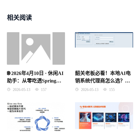
相关阅读
韶关老板必看！本地AI电
🌐 2026年4月10日 · 休闲AI
销系统代理商怎么选？别
助手：从零吃透Spring
再被“假智能”割韭菜了！
IoC控制反转，理解原理
2026-05-13
155
2026-05-13
157
记住考点