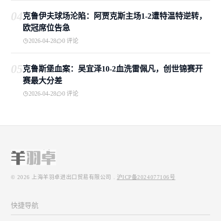
04
克鲁伊夫球场沦陷：阿贾克斯主场1-2遭特温特逆转，
欧冠席位告急
2026-04-28
0 评论
05
克鲁斯堡血案：吴宜泽10-2血洗雷佩凡，创世锦赛开
赛最大分差
2026-04-28
0 评论
© 2026
上海羊羽卓进出口贸易有限公司
.
沪ICP备2024077106号
快捷导航