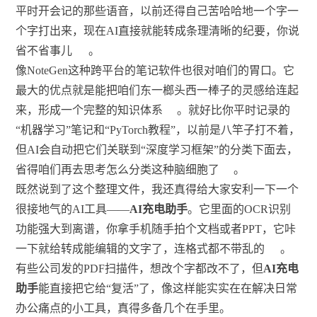
平时开会记的那些语音，以前还得自己苦哈哈地一个字一
个字打出来，现在AI直接就能转成条理清晰的纪要，你说
省不省事儿
。
像NoteGen这种跨平台的笔记软件也很对咱们的胃口。它
最大的优点就是能把咱们东一榔头西一棒子的灵感给连起
来，形成一个完整的知识体系
。就好比你平时记录的
“机器学习”笔记和“PyTorch教程”，以前是八竿子打不着，
但AI会自动把它们关联到“深度学习框架”的分类下面去，
省得咱们再去思考怎么分类这种脑细胞了
。
既然说到了这个整理文件，我还真得给大家安利一下一个
很接地气的AI工具——
AI充电助手
。它里面的OCR识别
功能强大到离谱，你拿手机随手拍个文档或者PPT，它咔
一下就给转成能编辑的文字了，连格式都不带乱的
。
有些公司发的PDF扫描件，想改个字都改不了，但
AI充电
助手
能直接把它给“复活”了，像这样能实实在在解决日常
办公痛点的小工具，真得多备几个在手里。