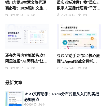
重庆老板注意！找“重庆ai
银川方便ai智慧文旅代理
数字人直播代理商”千万别
商必看：2026银川文旅数
只看价格，这3个坑踩了要
字化红利到底怎么抓？
2026-05-13
156
2026-05-13
156
遭起
还在为写内容抓破头皮？
豆沙AI助手豆包2.0核心原
阿里这招“AI黑科技”让无
理与Agent实战全解析
数打工人惊掉了下巴
（2026年4月版）
2026-05-12
164
2026-05-12
158
最新文章
📌 ​AI文库助手：Redis分布式锁从入门到实战
必知要点
2026-05-13
0