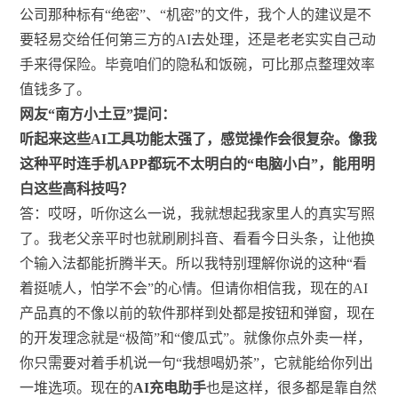
公司那种标有“绝密”、“机密”的文件，我个人的建议是不
要轻易交给任何第三方的AI去处理，还是老老实实自己动
手来得保险。毕竟咱们的隐私和饭碗，可比那点整理效率
值钱多了。
网友“南方小土豆”提问：
听起来这些AI工具功能太强了，感觉操作会很复杂。像我
这种平时连手机APP都玩不太明白的“电脑小白”，能用明
白这些高科技吗？
答：哎呀，听你这么一说，我就想起我家里人的真实写照
了。我老父亲平时也就刷刷抖音、看看今日头条，让他换
个输入法都能折腾半天。所以我特别理解你说的这种“看
着挺唬人，怕学不会”的心情。但请你相信我，现在的AI
产品真的不像以前的软件那样到处都是按钮和弹窗，现在
的开发理念就是“极简”和“傻瓜式”。就像你点外卖一样，
你只需要对着手机说一句“我想喝奶茶”，它就能给你列出
一堆选项。现在的
AI充电助手
也是这样，很多都是靠自然