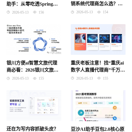
销系统代理商怎么选？别
助手：从零吃透Spring
再被“假智能”割韭菜了！
IoC控制反转，理解原理
2026-05-13
154
2026-05-13
156
记住考点
重庆老板注意！找“重庆ai
银川方便ai智慧文旅代理
数字人直播代理商”千万别
商必看：2026银川文旅数
只看价格，这3个坑踩了要
字化红利到底怎么抓？
2026-05-13
155
2026-05-13
155
遭起
还在为写内容抓破头皮？
豆沙AI助手豆包2.0核心原