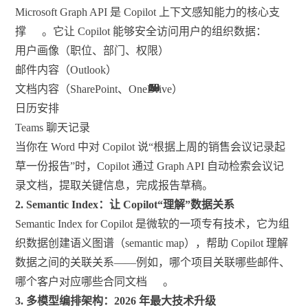
Microsoft Graph API 是 Copilot 上下文感知能力的核心支
撑
。它让 Copilot 能够安全访问用户的组织数据：
用户画像（职位、部门、权限）
邮件内容（Outlook）
58
29
18
18
18
20
22
58
58
33
69
69
58
58
69
22
18
28
69
2
9
文档内容（SharePoint、OneDrive）
日历安排
Teams 聊天记录
当你在 Word 中对 Copilot 说“根据上周的销售会议记录起
草一份报告”时，Copilot 通过 Graph API 自动检索会议记
录文档，提取关键信息，完成报告草稿。
2. Semantic Index：让 Copilot“理解”数据关系
Semantic Index for Copilot 是微软的一项专有技术，它为组
织数据创建语义图谱（semantic map），帮助 Copilot 理解
数据之间的关联关系——例如，哪个项目关联哪些邮件、
哪个客户对应哪些合同文档
。
3. 多模型编排架构：2026 年最大技术升级