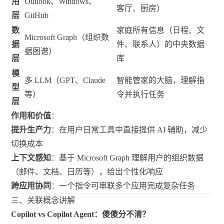
用
Outlook、Windows、
客厅、厨房）
层
GitHub
数
家庭所有信息（日程、文
Microsoft Graph（组织数
据
件、联系人）的中央数据
据图谱）
层
库
模
多 LLM（GPT、Claude
智能管家的大脑，理解指
型
等）
令并执行任务
层
作用和价值
：
提升生产力
：在用户日常工具中直接提供 AI 辅助，减少
切换成本
上下文感知
：基于 Microsoft Graph 理解用户的组织数据
（邮件、文档、日历等），给出个性化响应
跨应用协同
：一个指令可串联多个应用完成复杂任务
三、关联概念讲解
Copilot vs Copilot Agent：傻傻分不清？