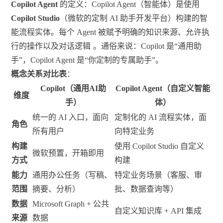
Copilot Agent
的定义：Copilot Agent（智能体）是使用
Copilot Studio
（微软的定制 AI 助手开发平台）构建的智
能流程实体。每个 Agent 被赋予明确的知识来源、允许执
行的操作以及对话逻辑
。通俗来说：Copilot 是“通用助
手”，Copilot Agent 是“你定制的专属助手”。
概念关系对比表
：
Copilot（通用AI助
Copilot Agent（自定义智能
维度
手）
体）
统一的 AI 入口，面向
定制化的 AI 流程实体，面
角色
所有用户
向特定业务
构建
使用 Copilot Studio 自定义
微软预置，开箱即用
方式
构建
能力
通用办公任务（写稿、
特定业务场景（客服、审
范围
摘要、分析）
批、数据查询等）
数据
Microsoft Graph + 公共
自定义知识库 + API 集成
来源
数据