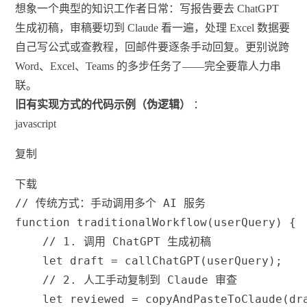
想象一个典型的知识工作者日常：写报告要去 ChatGPT
生成初稿，审稿要切到 Claude 看一遍，处理 Excel 数据要
自己写公式或查教程，回邮件要逐条手动回复。更别说跨
Word、Excel、Teams 的多步任务了——完全要靠人力串
联。
旧有实现方式的代码示例（伪逻辑）
：
javascript
复制
下载
// 传统方式：手动调用多个 AI 服务
function
traditionalWorkflow
(
userQuery
)
{
// 1. 调用 ChatGPT 生成初稿
let
 draft 
=
callChatGPT
(
userQuery
)
;
// 2. 人工手动复制到 Claude 审查
let
 reviewed 
=
copyAndPasteToClaude
(
dr