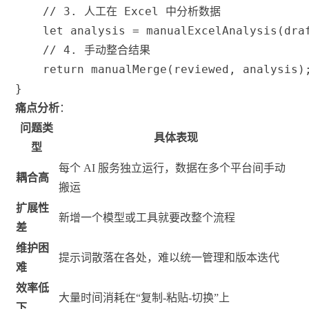
// 3. 人工在 Excel 中分析数据
let
 analysis 
=
manualExcelAnalysis
(
dra
// 4. 手动整合结果
return
manualMerge
(
reviewed
,
 analysis
)
}
痛点分析
：
问题类
具体表现
型
每个 AI 服务独立运行，数据在多个平台间手动
耦合高
搬运
扩展性
新增一个模型或工具就要改整个流程
差
维护困
提示词散落在各处，难以统一管理和版本迭代
难
效率低
大量时间消耗在“复制-粘贴-切换”上
下