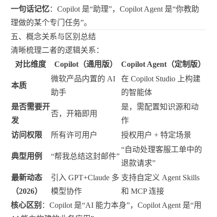
一句话记忆
：Copilot 是“助理”，Copilot Agent 是“你教助
理做的某个专门任务”。
五、概念关系与区别总结
清晰梳理二者的逻辑关系：
对比维度
Copilot（通用版）
Copilot Agent（定制版）
微软产品内置的 AI
在 Copilot Studio 上构建
本质
助手
的智能体
是否需要开
是，需配置知识源和动
否，开箱即用
发
作
访问权限
所有许可用户
授权用户 + 特定场景
“自动处理客服工单中的
典型用例
“帮我总结这封邮件”
退款请求”
最新动态
引入 GPT+Claude 多
支持自定义 Agent Skills
（2026）
模型协作
和 MCP 连接
核心区别
：Copilot 是“AI 能力本身”，Copilot Agent 是“用