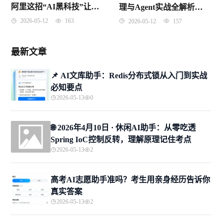
阿里这招“AI黑科技”让无
理与Agent实战全解析
数打工人惊掉了下巴
（2026年4月版）
2026-05-12
163
2026-05-12
157
最新文章
📌 ​AI文库助手：Redis分布式锁从入门到实战
必知要点
2026-05-13
0
🌐 2026年4月10日 · 休闲AI助手：从零吃透
Spring IoC控制反转，理解原理记住考点
2026-05-13
2
高考AI志愿助手准吗？考生用亲身经历告诉你
真实答案
2026-05-13
2