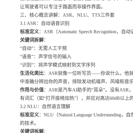
让驾驶者可以专注于路面而非操作界面。
三、核心概念讲解：ASR、NLU、TTS三件套
3.1 ASR：自动语音识别
标准定义
：ASR（Automatic Speech Recog
关键词拆解
：
“自动”：无需人工干预
“语音”：声学信号的输入
“识别”：将声学模式映射到文字序列
生活化类比
：ASR就像一位听写员——你说什么，他
中准确分辨出你的声音，排除发动机噪声、风噪和音
作用与价值
：ASR是汽车AI助手的“耳朵”。没有A
有词汇（如“打开座椅加热”），并应对高达60dB以上
3.2 NLU：自然语言理解
标准定义
：NLU（Natural Language Under
的技术。
关键词拆解
：