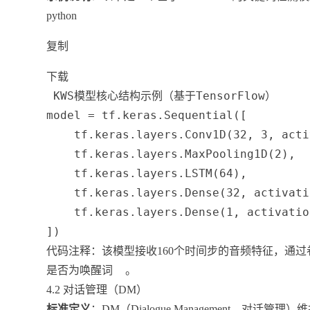
python
复制
下载
 KWS模型核心结构示例（基于TensorFlow）
model 
=
 tf
.
keras
.
Sequential
(
[
    tf
.
keras
.
layers
.
Conv1D
(
32
,
3
,
 acti
    tf
.
keras
.
layers
.
MaxPooling1D
(
2
)
,
    tf
.
keras
.
layers
.
LSTM
(
64
)
,
    tf
.
keras
.
layers
.
Dense
(
32
,
 activati
    tf
.
keras
.
layers
.
Dense
(
1
,
 activatio
]
)
代码注释：该模型接收160个时间步的音频特征，通过
是否为唤醒词
。
4.2 对话管理（DM）
标准定义
：DM（Dialogue Management，