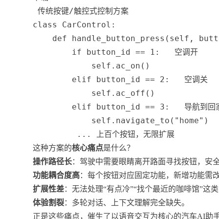
 传统按键/触控式控制方案
class
CarControl
:
def
handle_button_press
(
self
,
 butt
if
 button_id 
==
1
:
 空调开
            self
.
ac_on
(
)
elif
 button_id 
==
2
:
 空调关
            self
.
ac_off
(
)
elif
 button_id 
==
3
:
 导航到回
            self
.
navigate_to
(
"home"
)
 ... 上百个按钮，无限扩展
这种方案的
核心痛点
是什么？
操作路径长
：驾驶中需要眼睛离开路面寻找按钮，安
功能耦合度高
：每个按钮对应固定功能，新增功能需
扩展性差
：无法处理“有点冷”“找个最近的咖啡馆”这
体验割裂
：多轮对话、上下文理解完全缺失。
正是这些痛点，催生了以语音交互为核心的汽车AI助手