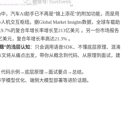
场中，汽车AI助手已不再是“锦上添花”的附加功能，而是用
。据Global Market Insights数据，全球车载助
将以9.7%的复合年增长率增长至213亿美元
。另一份市场报告
2亿美元，复合年增长率高达21.3%
。
题”的浅层认知
：只会调用语音SDK、不懂底层原理、混淆
…本文将从痛点出发，带你从概念到代码、从原理到面试，建
→代码示例→底层原理→面试要点→总结。
R声学模型优化、端侧大模型部署等进阶话题。
？