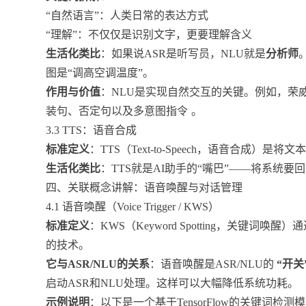
“自然语言”：人类日常的表达方式
“理解”：不仅仅是识别文字，更要理解含义
生活化类比
：如果说ASR是听写员，NLU就是
分析师
图是“调高空调温度”。
作用与价值
：NLU是实现自然交互的关键。例如，荣威
装句、否定句以及多意图指令
。
3.3 TTS：语音合成
标准定义
：TTS（Text-to-Speech，语音合成
生活化类比
：TTS就是AI助手的“嘴巴”——将系统
四、关联概念讲解：语音唤醒与对话管理
4.1 语音唤醒（Voice Trigger / KWS）
标准定义
：KWS（Keyword Spotting，关键
的技术。
它与ASR/NLU的关系
：语音唤醒是ASR/NLU的
“开关
启动ASR和NLU处理。这样可以大幅降低系统功耗。
示例说明
：以下是一个基于TensorFlow的关键词检