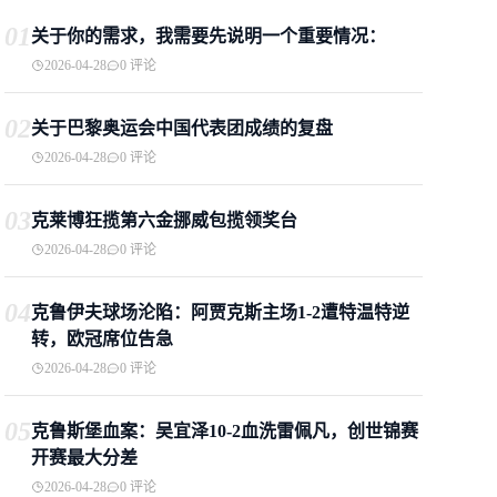
01
关于你的需求，我需要先说明一个重要情况：
2026-04-28
0 评论
02
关于巴黎奥运会中国代表团成绩的复盘
2026-04-28
0 评论
03
克莱博狂揽第六金挪威包揽领奖台
2026-04-28
0 评论
04
克鲁伊夫球场沦陷：阿贾克斯主场1-2遭特温特逆
转，欧冠席位告急
2026-04-28
0 评论
05
克鲁斯堡血案：吴宜泽10-2血洗雷佩凡，创世锦赛
开赛最大分差
2026-04-28
0 评论