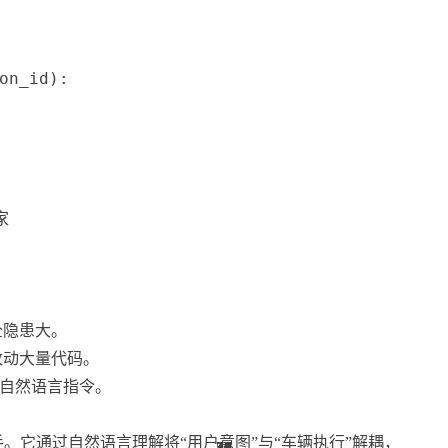
on_id
)
:
家
全隐患大。
改动大量代码。
类自然语言指令。
。它通过自然语言理解将“用户意图”与“车辆执行”解耦，
32
32
32
52
48
48
48
49
32
52
11
11
11