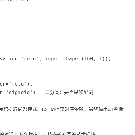
vation
=
'relu'
,
 input_shape
=
(
160
,
1
)
)
,
on
=
'relu'
)
,
n
=
'sigmoid'
)
 二分类：是否是唤醒词
卷积提取局部模式、LSTM捕获时序依赖，最终输出0/1判断
对话管理）维护对话上下文状态，支持多轮交互的技术模块。