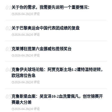
01
关于你的需求，我需要先说明一个重要情况：
2026-04-28
0 评论
02
关于巴黎奥运会中国代表团成绩的复盘
2026-04-28
0 评论
03
克莱博狂揽第六金挪威包揽领奖台
2026-04-28
0 评论
04
克鲁伊夫球场沦陷：阿贾克斯主场1-2遭特温特逆转，
欧冠席位告急
2026-04-28
0 评论
05
克鲁斯堡血案：吴宜泽10-2血洗雷佩凡，创世锦赛开
赛最大分差
2026-04-28
0 评论