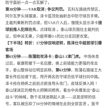
防守面前一点一点瓦解了。
第38分钟——VAR取消 | 争议判罚。
瓦科左路挑传禁区，
阿尔瓦罗头球摆渡，泽卡弧顶处抽射击中防守球员手臂。
主裁判果断判罚点球，但VAR介入后，慢镜头显示泽卡
接
球前推人犯规在先
，点球取消
。泰山球员围住主裁判抗
议，但申诉无果，只能带着0-1的比分走回更衣室。
【下半场】转折：17分钟双响逆转，陈泽仕中超首球引爆
客场
第63分钟——陈蒲助攻泽卡 | 泰山1-1津门虎。
中场休息
过后，崔康熙撤下一名后腰，换上前插能力更强的攻击
手，泰山整体站位明显前移。
第63分钟
，陈蒲右路接王大
雷长传后加速下底，甩开两名防守球员低平球扫向中路。
泽卡抢在杨帆之前前点俯身甩头攻门，皮球反弹入网
！
泰山球迷区的橙色火把瞬间燃亮，看台中央爆发出“泰山
战斗”的呐喊，数千名球迷跳起人浪——这是逆转的信
号，客队被压抑了60分钟的情绪在此刻全部宣泄
。扳平