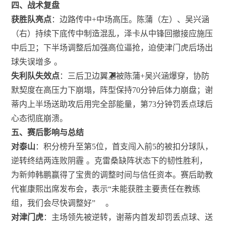
四、战术复盘
获胜队亮点
：边路传中+中场高压。陈蒲（左）、吴兴涵
（右）持续下底传中制造混乱，泽卡从中锋回撤接应施压
中后卫；下半场调整后加强高位逼抢，迫使津门虎后场出
球失误增多
。
21
21
失利队失效点
：三后卫边翼卫被陈蒲+吴兴涵爆穿，协防
默契度在高压力下崩塌，阵型保持70分钟后体力崩盘；谢
蒂内上半场送助攻后用完全部能量，第73分钟罚丢点球后
心态彻底崩溃。
五、赛后影响与总结
对泰山
：积分榜升至第5位，首支闯入前5的被扣分球队，
逆转终结两连败阴霾
。克雷桑缺阵状态下的韧性胜利，
为新帅韩鹏赢得了宝贵的调整时间与信任资本。赛后助教
代崔康熙出席发布会，表示“未能获胜主要责任在教练
组，我们会尽快调整好”
。
对津门虎
：主场领先被逆转，谢蒂内首发却罚丢点球、送