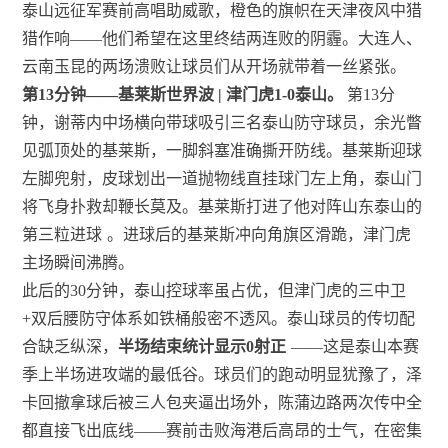
泰山远征军赛前高唱助威歌，橙色的旗帜在天津夜风中猎
猎作响——他们希望在这里终结两连败的阴霾。大连人、
云南玉昆的两场溃败让球员们从开场就带着一丝紧张。
第13分钟——基莱斯世界波 | 津门虎1-0泰山。
第13分
钟，谢蒂内中场横向带球吸引三名泰山防守球员，余光瞥
见弧顶处的基莱斯，一脚斜塞准确撕开防线。基莱斯迎球
左脚兜射，皮球划出一道抛物线直挂球门左上角，泰山门
将飞身扑救却鞭长莫及。基莱斯打进了他对阵山东泰山的
第三粒进球
。进球后的基莱斯冲向角旗区滑跪，津门虎
主场瞬间沸腾。
此后的30分钟，泰山控球率虽占优，但津门虎的三中卫
+双后腰防守体系如铁桶般密不透风。泰山球员的传切配
合缺乏纵深，
半场结束统计显示0射正
——这是泰山本赛
季上半场进攻端的最低谷。球员们的跑动明显犹豫了，泽
卡回撤拿球后被三人包夹逼出场外，陈蒲边路两次传中全
都直接飞出底线——赛前击败海港后高昂的士气，在密集