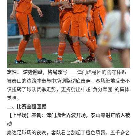
定性：
逆势翻盘，格局改写
——津门虎稳固的防守体系
被泰山的边路冲击与中场调整彻底击穿，客场绝地反击不
仅扭转了球队赛季走势，更折射出中超“负分军团”的集体
觉醒。
二、比赛全程回顾
【上半场】基调：津门虎世界波开场，泰山零射正陷入被
动
泰达足球场的夜晚，客队看台刮起了橙色风暴。五千多名