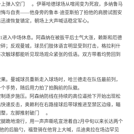
身上弹入空门
。伊蒂哈德球场从喧闹变为死寂，多纳鲁马
悔与自责——他身旁的鲁本·迪亚斯拍了拍他的肩膀试图安
后迅速恢复镇定，朝场上大声喊话稳定军心。
-1进入中场休息。阿森纳在被扳平后士气大涨，赖斯和厄德
破碎；反观曼城，球员们肢体语言明显受到打击，格拉利什
每次触球都能听见现场观众紧张的低语。双方带着均势回到
效果。曼城球员重新走入球场时，哈兰德走在队伍最前列，
一个手势，随后用力拍了拍胸前的队徽。
控制逐步施压。阿森纳防线在持续的高位逼抢下开始出现松
出快速反击，奥赖利在右路接球后带球推进至禁区边缘，瞄
调整，左脚推射破门
。
腿跪地滑行，用一声声嘶吼宣泄着自2月中旬以来长达两个
拍他的后脑勺，福登骑在他背上大喊，瓜迪奥拉在场边罕见