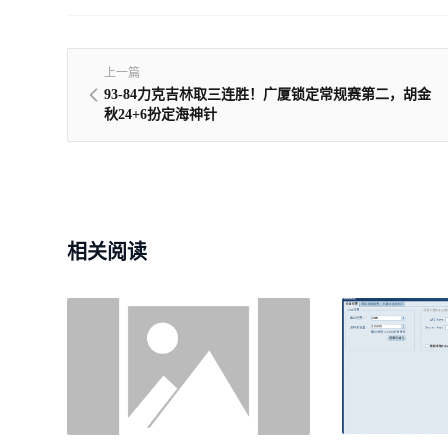
上一篇
93-84力克吉林取三连胜！广厦锁定常规赛第二，胡金
秋24+6扮定海神针
相关阅读