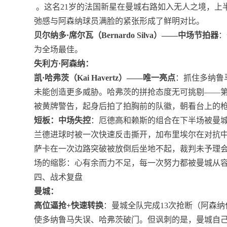
。这名21岁的法国新星在曼城右路如入无人之境，上
弛感与阿森纳球员满脸的紧张形成了鲜明对比。
贝尔纳多·席尔瓦（Bernardo Silva）——中场节拍器
：
为全场最佳。
失利方·阿森纳：
凯·哈弗茨（Kai Havertz）——唯一亮点
：抓住多纳鲁
未能创造更多威胁。哈弗茨的拼抢态度无可挑剔——第
被黄牌警告，起身后拍了拍胸前的队徽，朝看台上的
短板：中场失控
：厄德高和赖斯的组合在下半场被曼城
兰德进球时被一次快速反击撕开，加布里埃尔在对抗中
萨卡在一次边路突破被放倒后坐地不起，裁判未予理
场的缩影：心有余而力不足，每一次努力都被曼城从
四、战术复盘
曼城：
高位逼抢+快速转换
：曼城全队完成13次抢断（阿森纳
使多纳鲁马失误、哈弗茨破门。但讽刺的是，曼城自