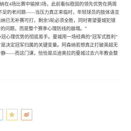
纳在4场比赛中输掉3场，此前看似稳固的领先优势在两周
不足的老问题——当压力真正来临时，年轻球员的肢体语言
纳已无补赛可打，剩余5轮必须全胜，同时寄望曼城犯错
分的问题，而是整个赛季心理防线的崩塌。”
争冠心理优势的彻底易手。曼城用一场经典的“冠军式胜利”
才是决定冠军归属的关键变量。阿森纳若想真正打破英超无
冷静——而这门课，恰恰是瓜迪奥拉的曼城过去六年教会整