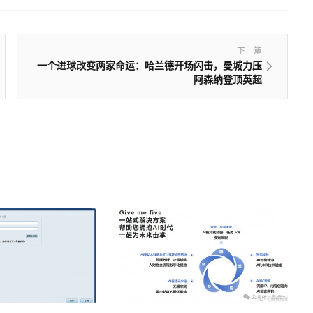
下一篇
一个进球改变两家命运：哈兰德开场闪击，曼城力压
阿森纳登顶英超