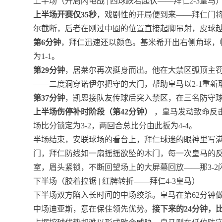
上半场（开局闪电战 | 四球跌宕起伏——拜仁2-3皇马
上半场开赛仅35秒
，戏剧性的开局便到来——拜仁门
尔截断，后者在刚过中圈的位置直接起脚吊射，皮球
第6分钟
，拜仁迅速还以颜色。基米希开出右侧角球，
为1-1。
第29分钟
，居莱尔再次挺身而出。他在大禁区弧顶主
——二度洞穿诺伊尔把守的大门，帮助皇马以2-1重新
第37分钟
，凯恩接队友传球后突入禁区，在三名防守
上半场伤停补时阶段（第42分钟）
，皇马发动致命反
场比分锁定为3-2，两回合总比分由此扳为4-4。
半场结束，安联球场的看台上，拜仁球迷的眼神里写满
门，拜仁防线如一扇摇摇欲坠的木门，每一次皇马的
室，眉头紧锁，不断回望场上的大屏幕回放——那3-
下半场（胶着拉锯 | 红牌转折——拜仁4-3皇马）
下半场双方陷入长时间的中场绞杀。皇马在第62分钟
中场迪亚斯，意在保住领先优势。
接下来的24分钟，