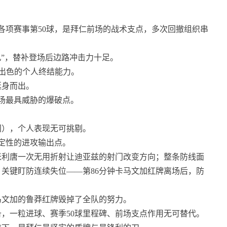
季各项赛事第50球，是拜仁前场的战术支点，多次回撤组织串
丸”，替补登场后边路冲击力十足。
了出色的个人终结能力。
挺身而出。
场最具威胁的爆破点。
门），个人表现无可挑剔。
定性的进攻输出点。
米利唐一次无用折射让迪亚兹的射门改变方向；整条防线面
，关键盯防连续失位——第86分钟卡马文加红牌离场后，防
。
马文加的鲁莽红牌毁掉了全队的努力。
，一粒进球、赛季50球里程碑、前场支点作用无可替代。