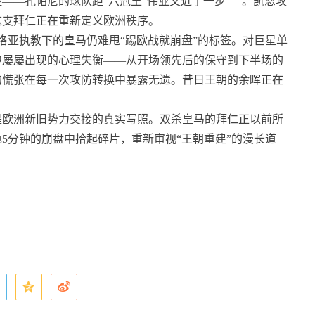
——孔帕尼的球队距“六冠王”伟业又近了一步
。凯恩攻
这支拜仁正在重新定义欧洲秩序。
洛亚执教下的皇马仍难甩“踢欧战就崩盘”的标签。对巨星单
中屡屡出现的心理失衡——从开场领先后的保守到下半场的
的慌张在每一次攻防转换中暴露无遗。昔日王朝的余晖正在
是欧洲新旧势力交接的真实写照。双杀皇马的拜仁正以前所
5分钟的崩盘中拾起碎片，重新审视“王朝重建”的漫长道