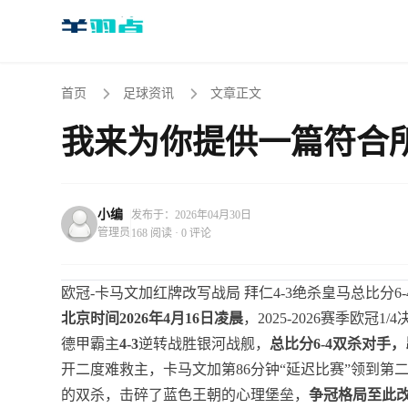
首页
足球资讯
文章正文
我来为你提供一篇符合
小编
发布于：2026年04月30日
管理员
168 阅读 · 0 评论
欧冠-卡马文加红牌改写战局 拜仁4-3绝杀皇马总比分6
北京时间2026年4月16日凌晨
，2025-2026赛季欧
德甲霸主
4-3
逆转战胜银河战舰，
总比分6-4双杀对手
开二度难救主，卡马文加第86分钟“延迟比赛”领到
的双杀，击碎了蓝色王朝的心理堡垒，
争冠格局至此