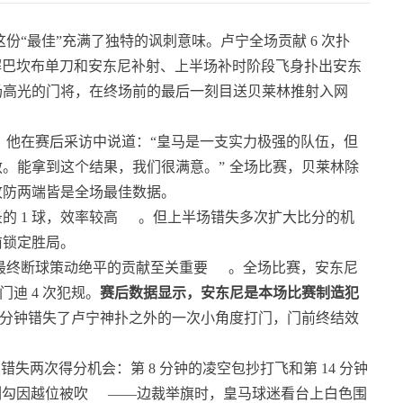
份“最佳”充满了独特的讽刺意味。卢宁全场贡献 6 次扑
化解巴坎布单刀和安东尼补射、上半场补时阶段飞身扑出安东
场高光的门将，在终场前的最后一刻目送贝莱林推射入网
。
臣。他在赛后采访中说道：“皇马是一支实力极强的队伍，但
。能拿到这个结果，我们很满意。”
全场比赛，贝莱林除
，攻防两端皆是全场最佳数据。
的 1 球，效率较高
。但上半场错失多次扩大比分的机
前锁定胜局。
最终断球策动绝平的贡献至关重要
。全场比赛，安东尼
门迪 4 次犯规。
赛后数据显示，安东尼是本场比赛制造犯
4 分钟错失了卢宁神扑之外的一次小角度打门，门前终结效
失两次得分机会：第 8 分钟的凌空包抄打飞和第 14 分钟
侧勾因越位被吹
——边裁举旗时，皇马球迷看台上白色围