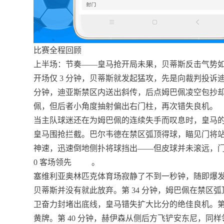
比赛全程回顾
上半场：节奏——皇马抢开局未果，贝蒂斯反击气势
开场仅 3 分钟，贝蒂斯就发起猛攻，先是向裁判投诉迪
分钟，迪亚斯禁区内送出斜传，后点姆巴佩凌空包抄却直
佩，但后者小角度抽射偏出右门柱，再次错失良机。
当主队球迷还在为姆巴佩的连续失手而叹息时，皇马
皇马围抢拦截。巴尔韦德在禁区弧顶得球，瞄见门将
神速，迅速倒地侧扑将球挡出——但皮球并未滚远，
0 客场领先
。
塞维利亚奥林匹克体育场寂静了不到一秒钟，随即爆
贝蒂斯并没有就此放弃。第 34 分钟，姆巴佩在禁区
卫奋力封堵出底线，皇马错失扩大比分的绝佳良机。第 
黄牌。第 40 分钟，赫伊森从侧后方飞铲安东尼，同