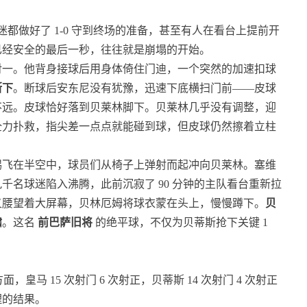
迷都做好了 1-0 守到终场的准备，甚至有人在看台上提前开
已经安全的最后一秒，往往就是崩塌的开始。
对一。他背身接球后用身体倚住门迪，一个突然的加速扣球
断下
。断球后安东尼没有犹豫，迅速下底横扫门前——皮球
不远。皮球恰好落到贝莱林脚下。贝莱林几乎没有调整，迎
全力扑救，指尖差一点点就能碰到球，但皮球仍然擦着立柱
踢飞在半空中，球员们从椅子上弹射而起冲向贝莱林。塞维
名球迷陷入沸腾，此前沉寂了 90 分钟的主队看台重新拉
叉腰望着大屏幕，贝林厄姆将球衣蒙在头上，慢慢蹲下。
贝
啸
。这名
前巴萨旧将
的绝平球，不仅为贝蒂斯抢下关键 1
皇马 15 次射门 6 次射正，贝蒂斯 14 次射门 4 次射正
理的结果。