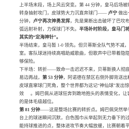
上半场末段，场上风云突变。第 44 分钟，皇马后场
转身抽射攻门，皮球势大力沉直奔球门——
卢宁
做出
分钟，
卢宁再次神勇发挥
，先是果断出击破坏了巴坎
弧远射补射，力保球门不失。
半场补时阶段，皇马门将
其实的“定海神针”。
半场结束，皇马暂 1-0 领先。但贝蒂斯全队气势不
室。客队球迷持续高唱助威歌曲，但歌声中已带着隐隐
够保险。
下半场：转折——致命一击迟迟不来，贝蒂斯换人彻
易边再战，
第 53 分钟
，阿诺德在禁区右侧外脚背送出
皮球直窜球门死角，整个世界都为这记“神仙球”发出
效
。姆巴佩从进球狂奔到跪地抱头的表情变化，让
的是体毛级越位。
第 81 分钟
——这是整场比赛的转折点。姆巴佩突然举
台上的球迷瞬间沉默，白色围巾从举起到无力垂下的
能持球推进的点，整体进攻节奏大幅放缓，比赛朝着