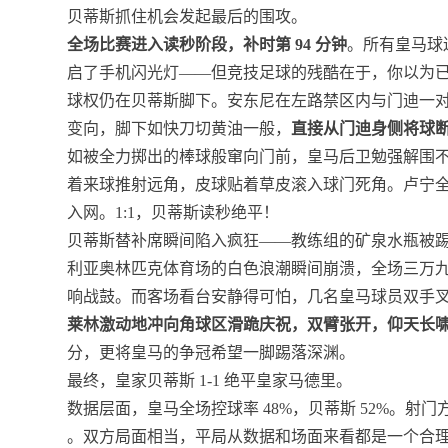
贝蒂斯抓住机会发起最后的围攻。
全场比赛进入读秒阶段，补时第 94 分钟
。所有皇马球
启了手机闪光灯——但竞技足球的残酷在于，你以为
球权仍在贝蒂斯脚下。安东尼在左路禁区内与门迪一
变向，脚下如快刀切黄油一般，
直接从门迪身侧将球
如被全力掷出的棒球般窜向门前，皇马后卫勉强解围
着来球推射远角，皮球贴着草皮滚入球门死角。卢宁
入网。1:1，贝蒂斯读秒绝平！
贝蒂斯替补席瞬间陷入疯狂——教练组的矿泉水瓶被
利亚奥林匹克体育场的白色浪潮瞬间崩溃，全场三万九千
响战鼓。而客场看台安静得可怕，几名皇马球员双手
莱林激动地冲向角球区滑跪庆祝，双臂张开，仰天长
分，更将皇马的争冠希望一脚踢落深渊。
最终，皇家贝蒂斯 1-1 绝平皇家马德里。
数据层面，皇马全场控球率 48%，贝蒂斯 52%。射门方面，
。双方局面相当，平局从数据和场面来看都是一个合