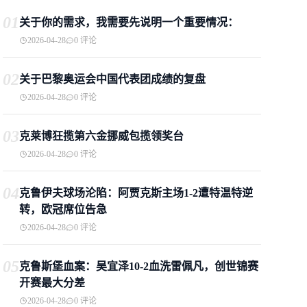
01
关于你的需求，我需要先说明一个重要情况：
2026-04-28
0 评论
02
关于巴黎奥运会中国代表团成绩的复盘
2026-04-28
0 评论
03
克莱博狂揽第六金挪威包揽领奖台
2026-04-28
0 评论
04
克鲁伊夫球场沦陷：阿贾克斯主场1-2遭特温特逆
转，欧冠席位告急
2026-04-28
0 评论
05
克鲁斯堡血案：吴宜泽10-2血洗雷佩凡，创世锦赛
开赛最大分差
2026-04-28
0 评论