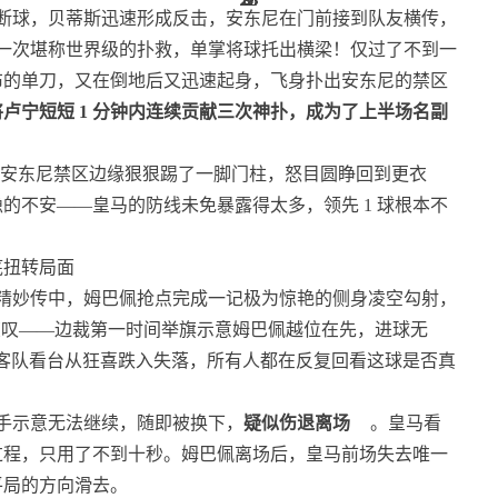
被断球，贝蒂斯迅速形成反击，安东尼在门前接到队友横传，
一次堪称世界级的扑救，单掌将球托出横梁！仅过了不到一
布的单刀，又在倒地后又迅速起身，飞身扑出安东尼的禁区
卢宁短短 1 分钟内连续贡献三次神扑，成为了上半场名副
减，安东尼禁区边缘狠狠踢了一脚门柱，怒目圆睁回到更衣
的不安——皇马的防线未免暴露得太多，领先 1 球根本不
底扭转局面
精妙传中，姆巴佩抢点完成一记极为惊艳的侧身凌空勾射，
惊叹——边裁第一时间举旗示意姆巴佩越位在先，进球无
客队看台从狂喜跌入失落，所有人都在反复回看这球是否真
手示意无法继续，随即被换下，
疑似伤退离场
。皇马看
过程，只用了不到十秒。姆巴佩离场后，皇马前场失去唯一
平局的方向滑去。