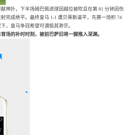
神扑，下半场姆巴佩进球因越位被吹且在第 81 分钟因伤
成绝平。最终皇马 1-1 遭贝蒂斯逼平，先赛一场积 74
情况下，皇马争冠希望可谓极其渺茫。
体育场的补时时刻，被前巴萨旧将一脚推入深渊。