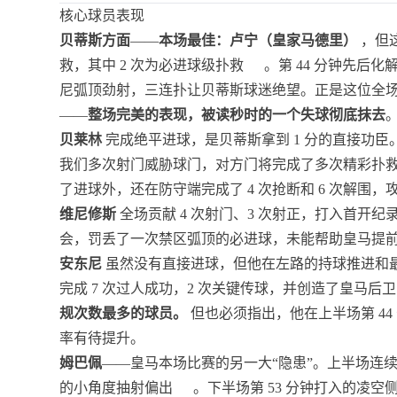
核心球员表现
贝蒂斯方面
——
本场最佳：卢宁（皇家马德里）
，但这
救，其中 2 次为必进球级扑救
。第 44 分钟先后
尼弧顶劲射，三连扑让贝蒂斯球迷绝望。正是这位全
——
整场完美的表现，被读秒时的一个失球彻底抹去
贝莱林
完成绝平进球，是贝蒂斯拿到 1 分的直接功
我们多次射门威胁球门，对方门将完成了多次精彩扑救
了进球外，还在防守端完成了 4 次抢断和 6 次解围
维尼修斯
全场贡献 4 次射门、3 次射正，打入首开纪录
会，罚丢了一次禁区弧顶的必进球，未能帮助皇马提
安东尼
虽然没有直接进球，但他在左路的持球推进和
完成 7 次过人成功，2 次关键传球，并创造了皇马后卫
规次数最多的球员。
但也必须指出，他在上半场第 4
率有待提升。
姆巴佩
——皇马本场比赛的另一大“隐患”。上半场连续错
的小角度抽射偏出
。下半场第 53 分钟打入的凌空