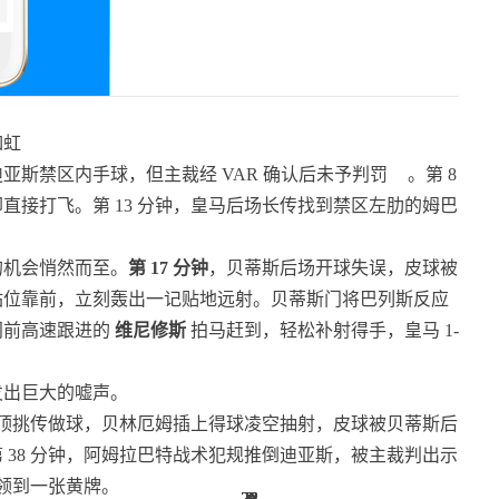
如虹
亚斯禁区内手球，但主裁经 VAR 确认后未予判罚
。第 8
接打飞。第 13 分钟，皇马后场长传找到禁区左肋的姆巴
的机会悄然而至。
第 17 分钟
，贝蒂斯后场开球失误，皮球被
站位靠前，立刻轰出一记贴地远射。贝蒂斯门将巴列斯反应
门前高速跟进的
维尼修斯
拍马赶到，轻松补射得手，皇马 1-
发出巨大的嘘声。
弧顶挑传做球，贝林厄姆插上得球凌空抽射，皮球被贝蒂斯后
38 分钟，阿姆拉巴特战术犯规推倒迪亚斯，被主裁判出示
样领到一张黄牌。
23
23
23
23
23
23
23
23
23
23
3
3
3