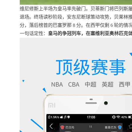
维尼修斯上半场为皇马率先破门。贝蒂斯门将巴列斯屡献
退场。终场读秒阶段，安东尼断球策动攻势，贝莱林推射完
分，落后榜首的巴塞罗那 8 分。在西甲仅剩 6 轮的
一句话定性：
皇马的争冠列车，在塞维利亚奥林匹克