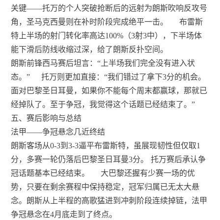
关键——托万的个人突破抢断后的远射为朗斯吹响反攻号
角，圣马克西曼则在补时阶段完成绝平一击。
布雷斯
特上半场的射门转化率高达100%（3射3中），下半场体
能下滑后防线收缩过深，给了朗斯反扑空间。
朗斯前锋西马赛后坦言：“上半场我们完全没有进入状
态。”
托万则更加直接：“我们错过了拿下3分的机会。
面对巴黎圣日耳曼，如果你不能每个周末都赢球，那就已
经掉队了。至于争冠，我觉得这个话题已经结束了。”
五、赛后影响与总结
法甲——争冠悬念几近终结
朗斯客场从0-3到3-3逼平布雷斯特，虽展现韧性但仅取1
分，多赛一轮仍落后巴黎圣日耳曼3分。
托万赛后承认争
冠话题基本已经结束。
大巴黎还握有少赛一场的优
势，只要在剩余赛程中保持稳定，冠军归属已无太大悬
念。朗斯从上半程的高歌猛进到冲刺阶段连续掉链，法甲
争冠悬念在4月底走到了终点。