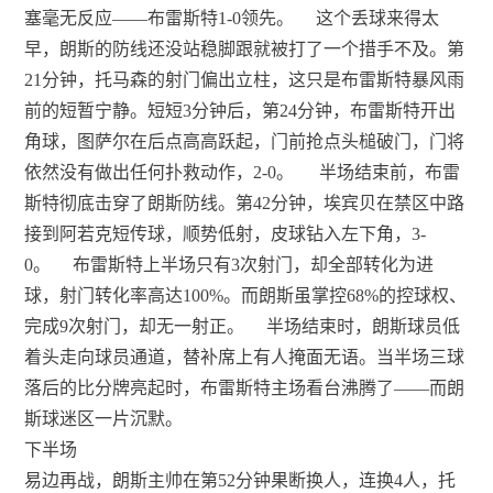
塞毫无反应——布雷斯特1-0领先。
这个丢球来得太
早，朗斯的防线还没站稳脚跟就被打了一个措手不及。第
21分钟，托马森的射门偏出立柱，这只是布雷斯特暴风雨
前的短暂宁静。短短3分钟后，第24分钟，布雷斯特开出
角球，图萨尔在后点高高跃起，门前抢点头槌破门，门将
依然没有做出任何扑救动作，2-0。
半场结束前，布雷
斯特彻底击穿了朗斯防线。第42分钟，埃宾贝在禁区中路
接到阿若克短传球，顺势低射，皮球钻入左下角，3-
0。
布雷斯特上半场只有3次射门，却全部转化为进
球，射门转化率高达100%。而朗斯虽掌控68%的控球权、
完成9次射门，却无一射正。
半场结束时，朗斯球员低
着头走向球员通道，替补席上有人掩面无语。当半场三球
落后的比分牌亮起时，布雷斯特主场看台沸腾了——而朗
斯球迷区一片沉默。
下半场
易边再战，朗斯主帅在第52分钟果断换人，连换4人，托