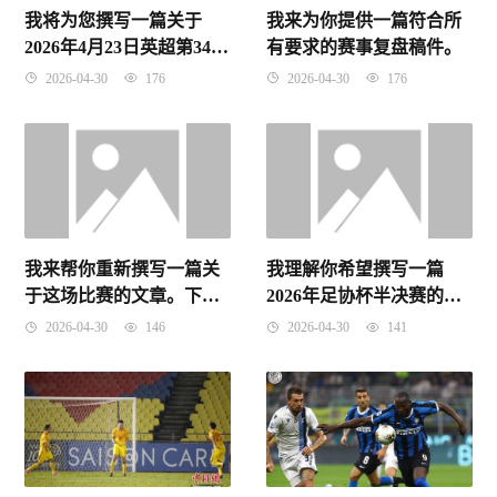
我将为您撰写一篇关于
我来为你提供一篇符合所
2026年4月23日英超第34轮
有要求的赛事复盘稿件。
焦点战曼城客场1-0击败伯
2026-04-30
176
2026-04-30
176
恩利的深度复盘。
我来帮你重新撰写一篇关
我理解你希望撰写一篇
于这场比赛的文章。下面
2026年足协杯半决赛的赛
是重新整理后的版本：
事复盘文章，并严格遵循
2026-04-30
146
2026-04-30
141
你提出的详细框架和写作
要求。