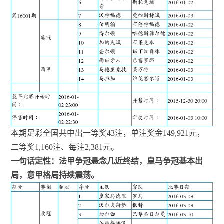
本期足彩全国共中出一等奖43注，单注奖金149,921元，
二等奖1,160注、每注2,381元。
一句话定性：法甲争冠悬念几近终结，皇马争冠基本出
局，意甲格局持续震荡。