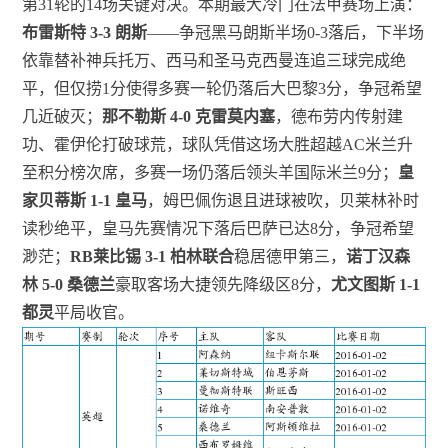
第31轮的14场关键对决。本期最大冷门在法甲赛场上演：
布雷斯特 3-3 朗斯
——争冠黑马朗斯半场0-3落后，下半场
依靠替补神兵托万、西马和圣马克西曼连追三球完成绝
平，但仅捞1分使得多赛一轮仍落后大巴黎3分，争冠希望
几近破灭；
那不勒斯 4-0 克雷莫内塞
，德布劳内传射建
功、霍伊伦打破球荒，球队凭借这场大胜超越AC米兰升
至积分榜次席，多赛一场仍落后领头羊国际米兰9分；
皇
家贝蒂斯 1-1 皇马
，姆巴佩伤退且进球被吹，贝莱林补时
读秒绝平，皇马先赛情况下落后巴萨已达8分，争冠希望
渺茫；
RB莱比锡 3-1 柏林联合
稳居德甲第三，
诺丁汉森
林 5-0 桑德兰
豪取客场大捷领先降级区8分，
尤文图斯 1-1
都灵
平局收官。