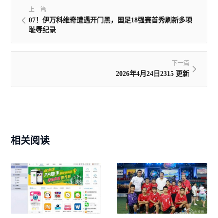
上一篇
07！伊万科维奇遭遇开门黑，国足18强赛首秀刷新多项
耻辱纪录
下一篇
2026年4月24日2315 更新
相关阅读