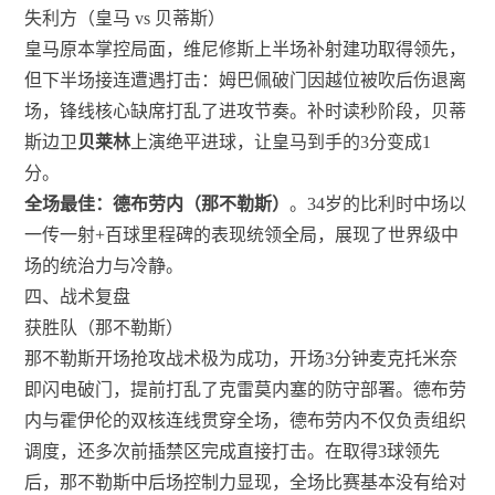
失利方（皇马 vs 贝蒂斯）
皇马原本掌控局面，维尼修斯上半场补射建功取得领先，
但下半场接连遭遇打击：姆巴佩破门因越位被吹后伤退离
场，锋线核心缺席打乱了进攻节奏。补时读秒阶段，贝蒂
斯边卫
贝莱林
上演绝平进球，让皇马到手的3分变成1
分。
全场最佳：德布劳内（那不勒斯）
。34岁的比利时中场以
一传一射+百球里程碑的表现统领全局，展现了世界级中
场的统治力与冷静。
四、战术复盘
获胜队（那不勒斯）
那不勒斯开场抢攻战术极为成功，开场3分钟麦克托米奈
即闪电破门，提前打乱了克雷莫内塞的防守部署。德布劳
内与霍伊伦的双核连线贯穿全场，德布劳内不仅负责组织
调度，还多次前插禁区完成直接打击。在取得3球领先
后，那不勒斯中后场控制力显现，全场比赛基本没有给对