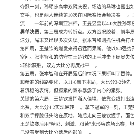
夺冠一刻，孙颖莎高举双臂庆祝，场边的马琳也露出如
交手，也是两人连续第10次在国际赛场会师决赛
。
流——一年前的深圳亚洲杯，王曼昱曾以4-0大胜孙
男单决赛
，第三局成为转折点。双方战况胶着，前半局
送分，局末又出现多次失误。张本智和则抓住机会打出连
第四局，王楚钦的爆发来得迅猛而果断。他以6-0强
空间。张本智和的防守在王楚钦的正手冲击下屡屡失位
5轻松获胜，双方大比分再度战平
。
第五局，张本智和在开局落后的情况下果断叫了暂停
和精准的线路变化，以11-8赢下本局，大比分3-2领先
着沉稳的表情，但握紧的双拳暴露了内心的紧张。
关键的第六局，王楚钦发挥渐入佳境，依靠变线打出连
比赛，大比分4-2实现逆转
。拿下冠军的一刻，王楚
和双手撑膝低头站在原地，随后走向王楚钦握手，面
王楚钦赛后用“精彩、刺激、艰苦”来形容这场比赛，
己没有受到大比分落后的影响
。