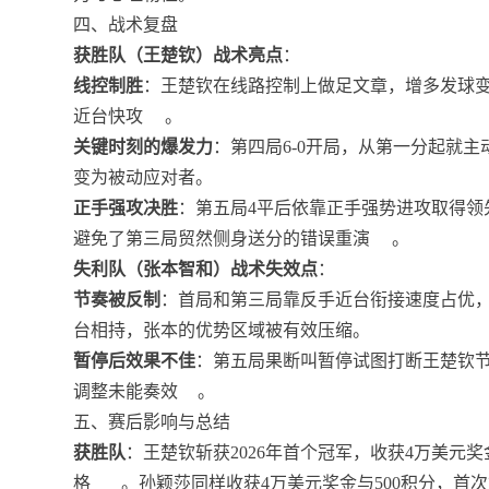
四、战术复盘
获胜队（王楚钦）战术亮点
：
线控制胜
：王楚钦在线路控制上做足文章，增多发球
近台快攻
。
关键时刻的爆发力
：第四局6-0开局，从第一分起就
变为被动应对者。
正手强攻决胜
：第五局4平后依靠正手强势进攻取得领
避免了第三局贸然侧身送分的错误重演
。
失利队（张本智和）战术失效点
：
节奏被反制
：首局和第三局靠反手近台衔接速度占优
台相持，张本的优势区域被有效压缩。
暂停后效果不佳
：第五局果断叫暂停试图打断王楚钦节
调整未能奏效
。
五、赛后影响与总结
获胜队
：王楚钦斩获2026年首个冠军，收获4万美元
格
。孙颖莎同样收获4万美元奖金与500积分，首