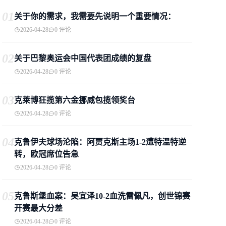
01
关于你的需求，我需要先说明一个重要情况：
2026-04-28
0 评论
02
关于巴黎奥运会中国代表团成绩的复盘
2026-04-28
0 评论
03
克莱博狂揽第六金挪威包揽领奖台
2026-04-28
0 评论
04
克鲁伊夫球场沦陷：阿贾克斯主场1-2遭特温特逆
转，欧冠席位告急
2026-04-28
0 评论
05
克鲁斯堡血案：吴宜泽10-2血洗雷佩凡，创世锦赛
开赛最大分差
2026-04-28
0 评论