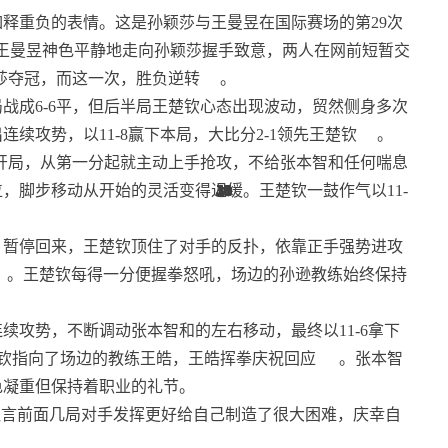
释重负的表情。这是孙颖莎与王曼昱在国际赛场的第29次
王曼昱神色平静地走向孙颖莎握手致意，两人在网前短暂交
颖莎夺冠，而这一次，胜负逆转
。
战成6-6平，但后半局王楚钦心态出现波动，贸然侧身多次
续攻势，以11-8赢下本局，大比分2-1领先王楚钦
。
势开局，从第一分起就主动上手抢攻，不给张本智和任何喘息
，脚步移动从开始的灵活变得迟缓。王楚钦一鼓作气以11-
20
10
41
45
20
20
20
20
20
10
20
20
34
20
33
21
10
10
33
33
20
34
20
10
10
10
33
33
21
34
11
11
11
11
11
。暂停回来，王楚钦顶住了对手的反扑，依靠正手强势进攻
。王楚钦每得一分便握拳怒吼，场边的孙逊教练始终保持
续攻势，不断调动张本智和的左右移动，最终以11-6拿下
钦指向了场边的教练王皓，王皓挥拳庆祝回应
。张本智
色凝重但保持着职业的礼节。
坦言前面几局对手发挥更好给自己制造了很大困难，庆幸自