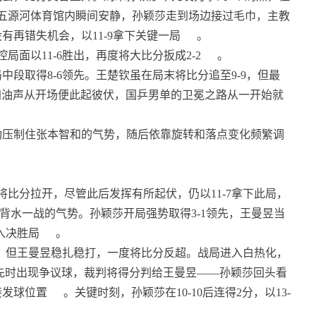
五源河体育馆内瞬间安静，孙颖莎走到场边接过毛巾，主教
再错失机会，以11-9拿下关键一局
。
面以11-6胜出，再度将大比分扳成2-2
。
段取得8-6领先。王楚钦虽在局末将比分追至9-9，但最
加油声从开场便此起彼伏，国乒男单的卫冕之路从一开始就
功压制住张本智和的气势，随后依靠旋转和落点变化频繁调
将比分拉开，尽管此后发挥有所起伏，仍以11-7拿下此局，
背水一战的气势。孙颖莎开局强势取得3-1领先，王曼昱当
入决胜局
。
先，但王曼昱稳扎稳打，一度将比分反超。战局进入白热化，
8-7领先时出现争议球，裁判将得分判给王曼昱——孙颖莎回头看
接发球位置
。关键时刻，孙颖莎在10-10后连得2分，以13-