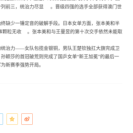
分列前三，统治力尽显
。晋级四强的选手全部获得澳门世
始终缺少一锤定音的破解手段。日本女单方面，张本美和半
事颗粒无收
。张本美和与王曼昱的第十次交手依然未能取
的统治力——女队包揽金银铜，男队王楚钦独扛大旗完成卫
孙颖莎的首冠破荒则完成了国乒女单“新王加冕”的最后一
军为新赛季强势开局。