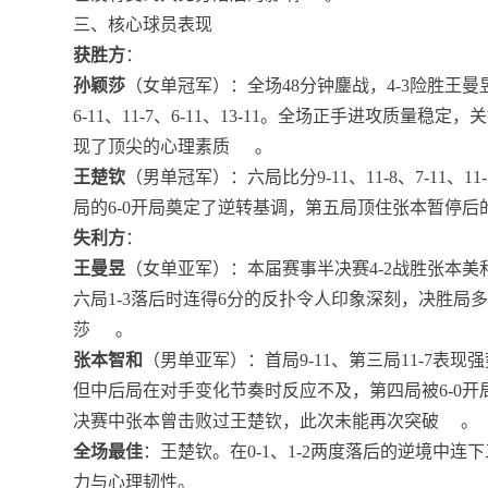
三、核心球员表现
获胜方
：
孙颖莎
（女单冠军）：全场48分钟鏖战，4-3险胜王曼昱，决
6-11、11-7、6-11、13-11。全场正手进攻质
现了顶尖的心理素质
。
王楚钦
（男单冠军）：六局比分9-11、11-8、7-11、
局的6-0开局奠定了逆转基调，第五局顶住张本暂停
失利方
：
王曼昱
（女单亚军）：本届赛事半决赛4-2战胜张本美
六局1-3落后时连得6分的反扑令人印象深刻，决胜
莎
。
张本智和
（男单亚军）：首局9-11、第三局11-7
但中后局在对手变化节奏时反应不及，第四局被6-0开
决赛中张本曾击败过王楚钦，此次未能再次突破
。
全场最佳
：王楚钦。在0-1、1-2两度落后的逆境中连
力与心理韧性。