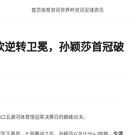
首页
体育资讯
世界杯资讯
足球资讯
钦逆转卫冕，孙颖莎首冠破
海口五源河体育馆迎来决赛日的巅峰对决。
军王曼昱。七局鏖战之后，孙颖莎以总比分4-3险胜，
生涯