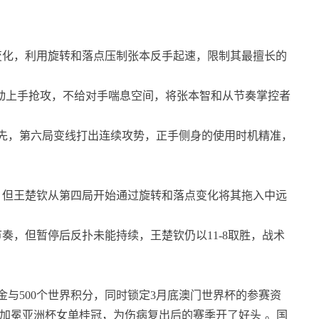
变化，利用旋转和落点压制张本反手起速，限制其最擅长的
主动上手抢攻，不给对手喘息空间，将张本智和从节奏掌控者
先，第六局变线打出连续攻势，正手侧身的使用时机精准，
，但王楚钦从第四局开始通过旋转和落点变化将其拖入中远
奏，但暂停后反扑未能持续，王楚钦仍以11-8取胜，战术
奖金与500个世界积分，同时锁定3月底澳门世界杯的参赛资
次加冕亚洲杯女单桂冠，为伤病复出后的赛季开了好头
。国