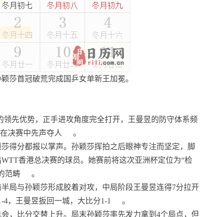
孙颖莎首冠破荒完成国乒女单新王加冕。
1的领先优势，正手进攻角度完全打开，王曼昱的防守体系频
，在决赛中先声夺人
。
颖莎得分都报以掌声。孙颖莎挥拍之后眼神专注而坚定，脚
WTT香港总决赛的球员。她赛前将这次亚洲杯定位为“检
的范畴
。
半局与孙颖莎形成胶着对攻，中局阶段王曼昱连得7分拉开
4，王曼昱扳回一城，大比分1-1
。
会，比分交替上升。局末孙颖莎率先发力拿到4个局点，但