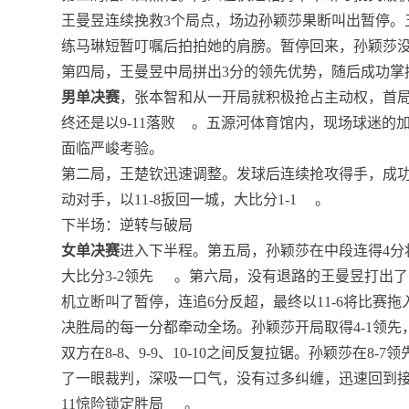
王曼昱连续挽救3个局点，场边孙颖莎果断叫出暂停。
练马琳短暂叮嘱后拍拍她的肩膀。暂停回来，孙颖莎没有
第四局，王曼昱中局拼出3分的领先优势，随后成功掌控局
男单决赛
，张本智和从一开局就积极抢占主动权，首局中
终还是以9-11落败
。五源河体育馆内，现场球迷的
面临严峻考验。
第二局，王楚钦迅速调整。发球后连续抢攻得手，成
动对手，以11-8扳回一城，大比分1-1
。
下半场：逆转与破局
女单决赛
进入下半程。第五局，孙颖莎在中段连得4分
大比分3-2领先
。第六局，没有退路的王曼昱打出了
机立断叫了暂停，连追6分反超，最终以11-6将比赛拖
决胜局的每一分都牵动全场。孙颖莎开局取得4-1领
双方在8-8、9-9、10-10之间反复拉锯。孙颖莎在
了一眼裁判，深吸一口气，没有过多纠缠，迅速回到
11惊险锁定胜局
。