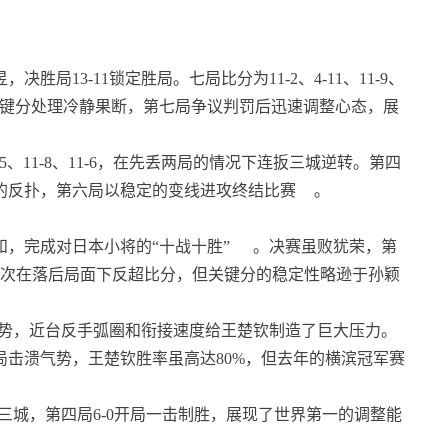
胜局13-11锁定胜局。七局比分为11-2、4-11、11-9、
量稳定，关键分处理冷静果断，第七局争议判罚后迅速调整心态，展
11-5、11-8、11-6，在先丢两局的情况下连扳三城逆转。第四
后的反扑，第六局以稳定的变线进攻终结比赛
。
和，完成对日本小将的“十战十胜”
。决赛虽败犹荣，第
局多次在落后局面下反超比分，但关键分的稳定性略逊于孙颖
表现强势，近台反手弧圈和衔接速度给王楚钦制造了巨大压力。
局击溃气势，王楚钦胜率虽高达80%，但去年的横滨冠军赛
下三城，第四局6-0开局一击制胜，展现了世界第一的调整能