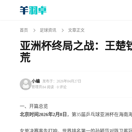
首页
足球资讯
文章正文
亚洲杯终局之战：王楚
荒
小编
发布于：2026年04月27日
管理员
84 阅读 · 0 评论
一、开篇总览
北京时间2026年2月8日
，第35届乒乓球亚洲杯在海南
女单决赛率先打响，世界排名第一的孙颖莎对阵卫冕冠