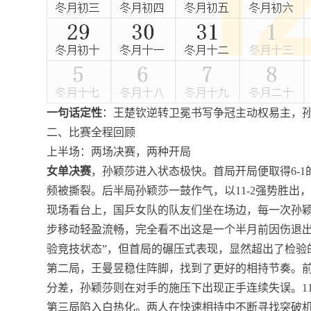
一句话定性
：王楚钦逆转卫冕书写争冠主动权易主，
二、比赛全程回顾
上半场：两场决赛，两种开局
女单决赛
，孙颖莎进入状态极快。首局开局便取得6-
频被撕裂。后半局孙颖莎一鼓作气，以11-2强势胜出
现场看台上，国乒女队的队友们坐在场边，每一次孙
步移动轻盈流畅，完全看不出这是一个半月前因伤退出
验竞技状态”，但首局的碾压式表现，显然超出了检验
第二局，王曼昱稳住阵脚，找到了更好的相持节奏。前
分差，孙颖莎则在对手的施压下出现正手连续失误。11-
第三局陷入白热化。两人在快速相持中不断寻找突破机