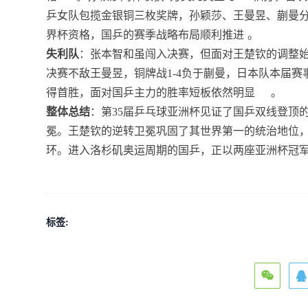
乒女队包揽金银铜三枚奖牌，孙颖莎、王曼昱、蒯曼
界杯资格，国乒的赛季战略布局顺利推进
。
失利队
：张本智和虽闯入决赛，但面对王楚钦的调整
决赛不敌王曼昱，铜牌战1-4负于蒯曼，日本队本届赛
得首胜，面对国乒主力的胜率短板依然明显
。
整体总结
：第35届乒乓球亚洲杯见证了国乒双线登顶
冕。王楚钦的逆转卫冕巩固了其世界第一的统治地位，
环。进入洛杉矶奥运周期的国乒，正以两座亚洲杯冠
标签: